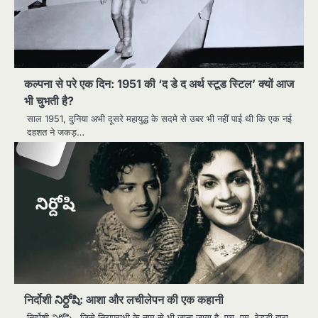
कल्पना से परे एक दिन: 1951 की ‘द डे द अर्थ स्टूड स्टिल’ क्यों आज
भी चुभती है?
साल 1951, दुनिया अभी दूसरे महायुद्ध के सदमे से उबर भी नहीं पाई थी कि एक नई
दहशत ने जकड़…
निर्दोशी నిర్దోషి: आशा और लचीलेपन की एक कहानी
निर्दोशी నిర్దోషి, जिसे निरापराधी के नाम से भी जाना जाता है, एच. एम. रेड्डी द्वारा