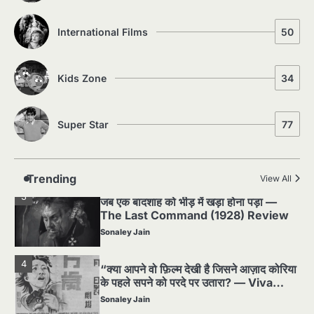
देखनी चाहिए — पर देखेंगे ज़रूर
Sonaley Jain
International Films
50
1
Silent Era का सबसे बड़ा Scandal — वो
घटना जिसने Hollywood को हिला दिया
Kids Zone
34
Sonaley Jain
Super Star
77
2
पसीने और खून से लिखी गई मूक सिनेमा की कहानी:
शुरुआती दौर की खतरनाक हकीकत
Sonaley Jain
Trending
View All
3
जब एक बादशाह को भीड़ में खड़ा होना पड़ा —
The Last Command (1928) Review
Sonaley Jain
4
“क्या आपने वो फ़िल्म देखी है जिसने आज़ाद कोरिया
के पहले सपने को परदे पर उतारा? — Viva
Freedom! (1946) रिव्यू”
Sonaley Jain