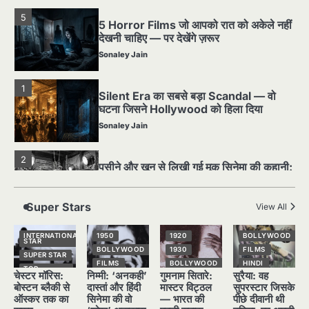
5
5 Horror Films जो आपको रात को अकेले नहीं
देखनी चाहिए — पर देखेंगे ज़रूर
Sonaley Jain
1
Silent Era का सबसे बड़ा Scandal — वो
घटना जिसने Hollywood को हिला दिया
Sonaley Jain
2
पसीने और खून से लिखी गई मूक सिनेमा की कहानी:
शुरुआती दौर की खतरनाक हकीकत
Sonaley Jain
Super Stars
View All
3
जब एक बादशाह को भीड़ में खड़ा होना पड़ा —
INTERNATIONAL
1950
1920
BOLLYWOOD
STAR
The Last Command (1928) Review
BOLLYWOOD
1930
FILMS
SUPER STAR
FILMS
BOLLYWOOD
HINDI
Sonaley Jain
TOP
चेस्टर मॉरिस:
निम्मी: ‘अनकही’
गुमनाम सितारे:
सुरैया: वह
STORIES
HINDI
HINDI
NATIONAL
STAR
बोस्टन ब्लैकी से
दास्तां और हिंदी
मास्टर विट्ठल
सुपरस्टार जिसके
NATIONAL
NATIONAL
4
STAR
STAR
SUPER STAR
ऑस्कर तक का
सिनेमा की वो
— भारत की
पीछे दीवानी थी
“क्या आपने वो फ़िल्म देखी है जिसने आज़ाद कोरिया