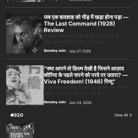
जब एक बादशाह को भीड़ में खड़ा होना पड़ा —
The Last Command (1928)
Review
वो आदमी जिसने कभी लाखों सैनिकों को हुक्म दिया था —
आज एक फ़िल्मी सेट पर भीड़ का हिस्सा था।…
Sonaley Jain
July 27, 2026
“क्या आपने वो फ़िल्म देखी है जिसने आज़ाद
कोरिया के पहले सपने को परदे पर उतारा? —
Viva Freedom! (1946) रिव्यू”
वो एक लम्हा जब कोरिया ने पहली बार खुलकर सांस ली कल्पना
कीजिए — 35 साल की गुलामी। 35 साल…
Sonaley Jain
July 24, 2026
1920
View All
1920
BEHIND THE
SCENES