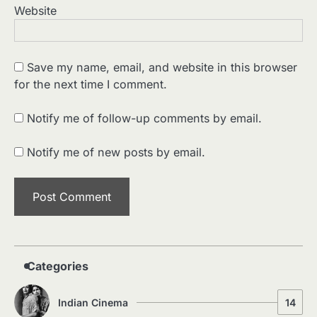
Website
Save my name, email, and website in this browser
for the next time I comment.
2
पसीने और खून से लिखी गई मूक सिनेमा की कहानी:
शुरुआती दौर की खतरनाक हकीकत
Notify me of follow-up comments by email.
Sonaley Jain
Notify me of new posts by email.
3
जब एक बादशाह को भीड़ में खड़ा होना पड़ा —
The Last Command (1928) Review
Sonaley Jain
4
“क्या आपने वो फ़िल्म देखी है जिसने आज़ाद कोरिया
के पहले सपने को परदे पर उतारा? — Viva
Freedom! (1946) रिव्यू”
Sonaley Jain
Categories
5
Indian Cinema
14
5 Horror Films जो आपको रात को अकेले नहीं