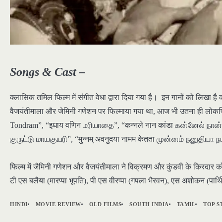
Songs & Cast –
क्लासिक तमिल फिल्म में संगीत वेधा द्वारा दिया गया है। इन गानों को लिखा 
वैजयंतीमाला और जेमिनी गणेशन पर फिल्माया गया था, आज भी उतना ही लोकप
Tondram”, “इधाय वणिन மரியாதை”, “कन्नले नान कांडा கன்னேல் நான் கந்த
குருட்டு மாயகுயரி”, “मुन्नम् अवनुदया नामम केतता முன்னம் நனுதியா
फिल्म में जैमिनी गणेशन और वैजयंतीमाला ने विक्रमण और कुंडवी के किरदार को
टी एस बलैया (मारप्पा भूपति), पी एस वीरप्पा (गपला भैरवन), एस अशोकन (प
HINDI
MOVIE REVIEW
OLD FILMS
SOUTH INDIA
TAMIL
TOP S