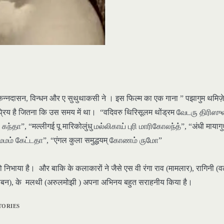
है कन्नदासन, विन्धन और ए सुथुथाकसी ने । इस फिल्म का एक गाना ” पझागुम थमिज़
्रिय है जितना कि उस समय में था। “वदिवरु थिरिसूलम थोंड्रम வேடரு திரிஸு
ா”, “मल्लीगई पू मारिकोलुंधु மல்லிகாய் புரி மாரிகோலந்த்”, “अंधी मायागु
 நமமம் கேட்டதா”, “एंगल कुला समुद्धयम् கோணம் ருமோ”
 निभाया है। और बाकि के कलाकारों ने जैसे एस वी रंगा राव (मामलार), रागिनी (वल
ार्थिबन), के मलथी (अरुलमोझी ) अपना अभिनय बहुत सराहनीय किया है।
TORIES