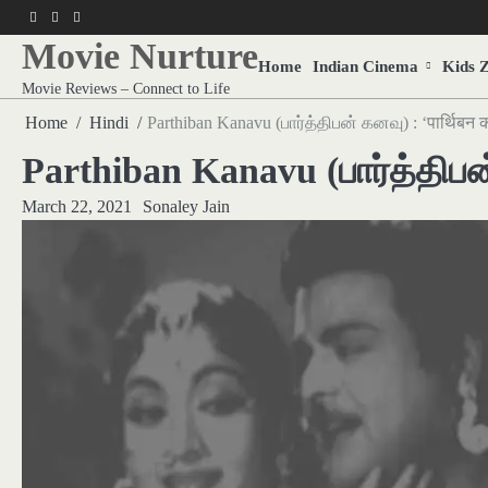
Skip
f
twitter
pinterest
to
Movie Nurture
content
Home
Indian Cinema
Kids 
Movie Reviews – Connect to Life
Home
Hindi
Parthiban Kanavu (பார்த்திபன் கனவு) : ‘पार्थिबन 
Parthiban Kanavu (பார்த்திபன் 
March 22, 2021
Sonaley Jain