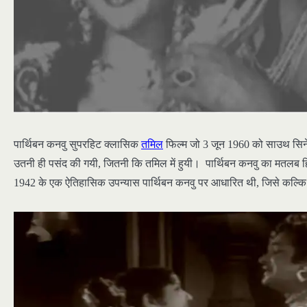
पार्थिबन कनवु सुपरहिट क्लासिक
तमिल
फिल्म जो 3 जून 1960 को साउथ सिने
उतनी ही पसंद की गयी, जितनी कि तमिल में हुयी। पार्थिबन कनवु का मतलब हिंद
1942 के एक ऐतिहासिक उपन्यास पार्थिबन कनवु पर आधारित थी, जिसे कल्कि कृ