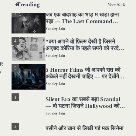
Sonaley Jain
Trending
View All
3
जब एक बादशाह को भीड़ में खड़ा होना
पड़ा — The Last Command
(1928) Review
Sonaley Jain
4
“क्या आपने वो फ़िल्म देखी है जिसने
आज़ाद कोरिया के पहले सपने को परदे
पर उतारा? — Viva Freedom!
Sonaley Jain
(1946) रिव्यू”
और
5
5 Horror Films जो आपको रात को
म
अकेले नहीं देखनी चाहिए — पर देखेंगे
ज़रूर
Sonaley Jain
1
Silent Era का सबसे बड़ा Scandal
— वो घटना जिसने Hollywood को
हिला दिया
Sonaley Jain
2
पसीने और खून से लिखी गई मूक सिनेमा
की कहानी: शुरुआती दौर की खतरनाक