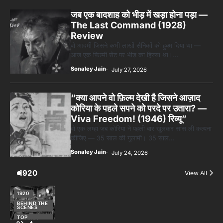
Sonaley Jain
July 27, 2026
“क्या आपने वो फ़िल्म देखी है जिसने आज़ाद
कोरिया के पहले सपने को परदे पर उतारा? —
Viva Freedom! (1946) रिव्यू”
वो एक लम्हा जब कोरिया ने पहली बार खुलकर सांस ली कल्पना
कीजिए — 35 साल की गुलामी। 35 साल…
Sonaley Jain
July 24, 2026
1920
View All
1920
BEHIND THE
SCENES
TOP
STORIES
पसीने और खून
से लिखी गई मूक
सिनेमा की
कहानी: शुरुआती
दौर की खतरनाक
हकीकत
Sonaley Jain