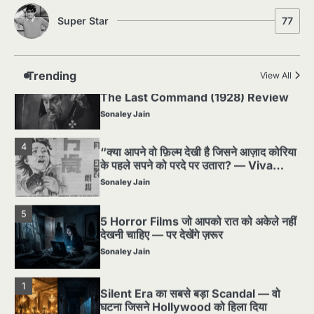
Super Star
77
2
पसीने और खून से लिखी गई मूक सिनेमा की कहानी:
शुरुआती दौर की खतरनाक हकीकत
Sonaley Jain
Trending
View All
3
जब एक बादशाह को भीड़ में खड़ा होना पड़ा —
The Last Command (1928) Review
Sonaley Jain
4
“क्या आपने वो फ़िल्म देखी है जिसने आज़ाद कोरिया
के पहले सपने को परदे पर उतारा? — Viva
Freedom! (1946) रिव्यू”
Sonaley Jain
5
5 Horror Films जो आपको रात को अकेले नहीं
देखनी चाहिए — पर देखेंगे ज़रूर
Sonaley Jain
1
Silent Era का सबसे बड़ा Scandal — वो