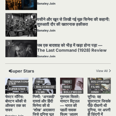
घटना जिसने Hollywood को हिला दिया
Sonaley Jain
2
पसीने और खून से लिखी गई मूक सिनेमा की कहानी:
शुरुआती दौर की खतरनाक हकीकत
Sonaley Jain
Super Stars
View All
3
जब एक बादशाह को भीड़ में खड़ा होना पड़ा —
INTERNATIONAL
1950
1920
BOLLYWOOD
STAR
The Last Command (1928) Review
BOLLYWOOD
1930
FILMS
SUPER STAR
FILMS
BOLLYWOOD
HINDI
Sonaley Jain
TOP
चेस्टर मॉरिस:
निम्मी: ‘अनकही’
गुमनाम सितारे:
सुरैया: वह
STORIES
HINDI
HINDI
NATIONAL
STAR
बोस्टन ब्लैकी से
दास्तां और हिंदी
मास्टर विट्ठल
सुपरस्टार जिसके
NATIONAL
NATIONAL
4
STAR
STAR
SUPER STAR
ऑस्कर तक का
सिनेमा की वो
— भारत की
पीछे दीवानी थी
“क्या आपने वो फ़िल्म देखी है जिसने आज़ाद कोरिया
सफर
‘शोख’ अदाकारा
पहली सवाक
दुनिया, पर अपनी
POPULAR
OLD FILMS
TOP
के पहले सपने को परदे पर उतारा? — Viva
STORIES
जिसे दुनिया भूल
फिल्म ‘आलम
ही ज़िंदगी में
SUPER STAR
SUPER STAR
Freedom! (1946) रिव्यू”
Sonaley Jain
Sonaley Jain
गई
आरा’ के नायक
अकेली रह गईं
TOP
TOP
February 24,
STORIES
STORIES
2026
Sonaley Jain
Sonaley Jain
Sonaley Jain
5
February 12,
January 23,
January 20,
5 Horror Films जो आपको रात को अकेले नहीं
2026
2026
2026
देखनी चाहिए — पर देखेंगे ज़रूर
Sonaley Jain