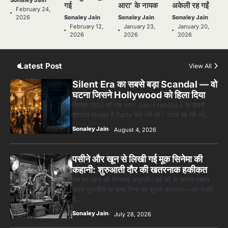
Latest Post
View All
Silent Era का सबसे बड़ा Scandal — वो
घटना जिसने Hollywood को हिला दिया
सितंबर 1921 की एक रात। San Francisco के सबसे
शानदार Hotel में Party चल रही थी। शराब बह रही थी,…
Sonaley Jain
August 4, 2026
पसीने और खून से लिखी गई मूक सिनेमा की
कहानी: शुरुआती दौर की खतरनाक हकीकत
जब हम आज की सिनेमाई जादूगरी—हरे पर्दे के सामने एक्शन
करते सुपरहीरो या वायर रिग्स पर झूलते कलाकार—को देखते
हैं,…
Sonaley Jain
July 28, 2026
जब एक बादशाह को भीड़ में खड़ा होना पड़ा —
The Last Command (1928)
Review
वो आदमी जिसने कभी लाखों सैनिकों को हुक्म दिया था —
आज एक फ़िल्मी सेट पर भीड़ का हिस्सा था।…