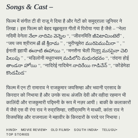
Songs & Cast –
फिल्म में संगीत टी वी राजू ने दिया है और गेटों को समुद्राला जूनियर ने
लिखा। इस फिल्म को बेहद खूबसूरत गीतों में पिरोया गया है जैसे – “नेला
नदिमी वेनेला నేలా నాదిమి వెన్నెల “, “जीवनमिति జీవిటామింటెలే” ,
“जय जय श्रीराम జే జే శ్రీరామ ” , “मुरीप्यूमेरा మురిపెముమీరా ” , ”
ईनाती इहायी ఈనాటి ఈహాయి “, “मनसैना चेली पिलुपु మనసైనా చెలి
పిలుపు ” , “मडिलोनी मधुराभवम् మడిలోని మధురభవం “, “तंदना होई
తాండనా హోయి “, “नादिरेई गादिचेन నాదిరేయి గాడిచేన్ “, “कोंडेमेडा
కొండమీడ”
फिल्म में एन टी रामाराव ने राजकुमार जयसिम्हा और भवानी प्रसाद के
किरदार को निभाया है और उनके साथ अंजलि देवी और वहीदा रहमान भी
कालिंदी और राजकुमारी पद्मिनी के रूप में नज़र आयी। बाकी के कलाकारों
में जैसे एस वी रंगा राव ने रुद्रसिम्हा, रशींद्रमणि ने माधवी, कांता राव ने
विजयसिंह और राजनाला ने महावीर के किरदारों के परदे पर निभाया।
HINDI
MOVIE REVIEW
OLD FILMS
SOUTH INDIA
TELUGU
TOP STORIES