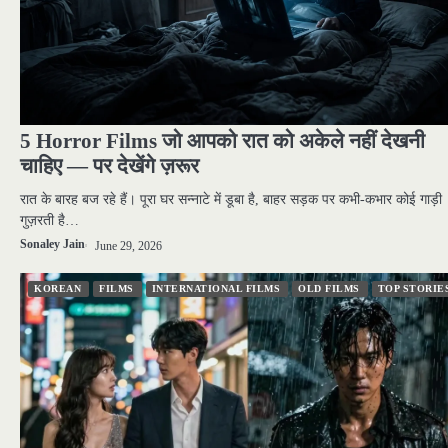
5 Horror Films जो आपको रात को अकेले नहीं देखनी
चाहिए — पर देखेंगे ज़रूर
रात के बारह बज रहे हैं। पूरा घर सन्नाटे में डूबा है, बाहर सड़क पर कभी-कभार कोई गाड़ी
गुज़रती है…
Sonaley Jain
June 29, 2026
KOREAN
FILMS
INTERNATIONAL FILMS
OLD FILMS
TOP STORIE