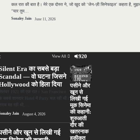
कल रात की बात है। मेरे एक दोस्त ने, जो खुद को ‘जेन-ज़ी सिनेफाइल’ कहता है, मुझस
“यार तुम…
Sonaley Jain
June 11, 2026
t
1920
View All
Silent Era का सबसे बड़ा
1920
Scandal — वो घटना जिसने
BEHIND
THE
SCENES
Hollywood को हिला दिया
पसीने और
TOP
STORIES
सितंबर 1921 की एक रात। San Francisco
खून से
के सबसे शानदार Hotel में Party चल रही थी।
लिखी गई
शराब बह रही थी,…
मूक सिनेमा
की कहानी:
Sonaley Jain
August 4, 2026
शुरुआती
दौर की
खतरनाक
पसीने और खून से लिखी गई
हकीकत