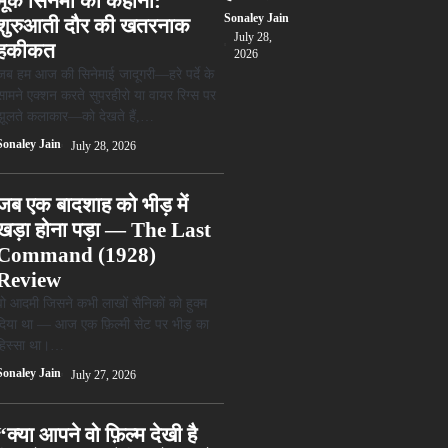
मूक सिनेमा की कहानी:
Sonaley Jain
शुरुआती दौर की खतरनाक
July 28,
हकीकत
2026
जब हम आज की सिनेमाई जादूगरी—हरे पर्दे के
सामने एक्शन करते सुपरहीरो या वायर रिग्स पर
झूलते कलाकार—को देखते हैं,…
Sonaley Jain
July 28, 2026
जब एक बादशाह को भीड़ में
खड़ा होना पड़ा — The Last
Command (1928)
Review
वो आदमी जिसने कभी लाखों सैनिकों को हुक्म
दिया था — आज एक फ़िल्मी सेट पर भीड़ का
हिस्सा था।…
Sonaley Jain
July 27, 2026
“क्या आपने वो फ़िल्म देखी है