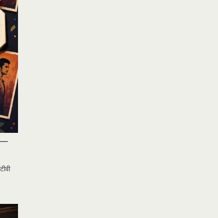
 —
टीवी