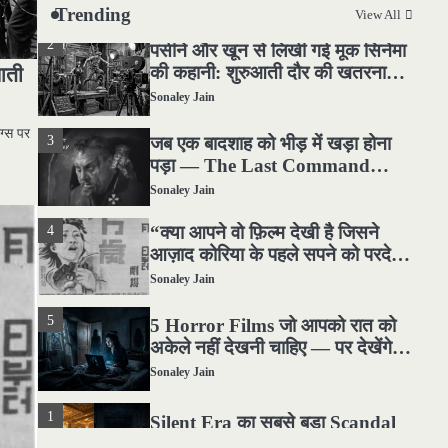
Trending
View All
2
पसीने और खून से लिखी गई मूक सिनेमा
की कहानी: शुरुआती दौर की खतरनाक
आती
हकीकत
Sonaley Jain
3
जब एक बादशाह को भीड़ में खड़ा होना
ग्स पर
पड़ा — The Last Command
(1928) Review
Sonaley Jain
4
“क्या आपने वो फ़िल्म देखी है जिसने
आज़ाद कोरिया के पहले सपने को परदे
पर उतारा? — Viva Freedom!
Sonaley Jain
(1946) रिव्यू”
5
5 Horror Films जो आपको रात को
अकेले नहीं देखनी चाहिए — पर देखेंगे
ज़रूर
Sonaley Jain
1
Silent Era का सबसे बड़ा Scandal
— वो घटना जिसने Hollywood को