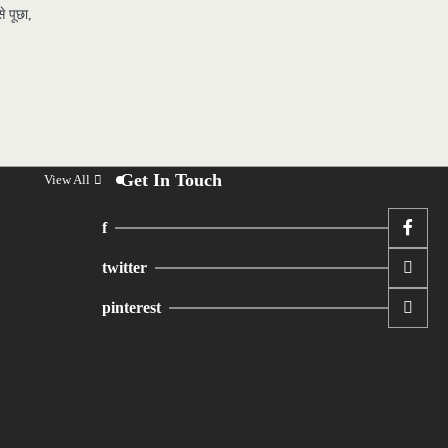
े पूछा,
Get In Touch
View All
f
twitter
pinterest