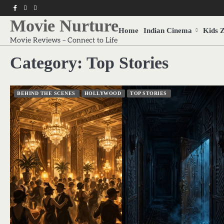
Skip
f
twitter
pinterest
to
Movie Nurture
content
Home
Indian Cinema
Kids 
Movie Reviews – Connect to Life
Category:
Top Stories
BEHIND THE SCENES
HOLLYWOOD
TOP STORIES