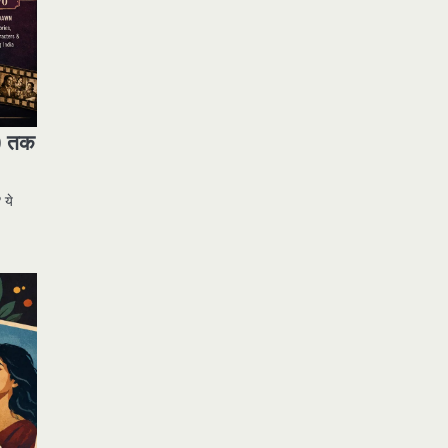
0 तक
 ये