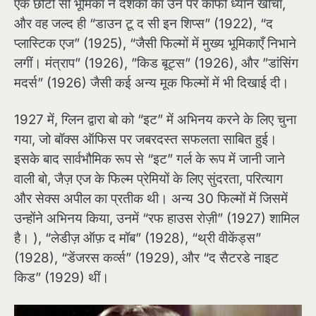
एक छोटी सी भूमिका ने दर्शकों का उन पर काफी ध्यान खींचा,
और वह जल्द ही “डाउन टू द सी इन शिप्स” (1922), “द
प्लास्टिक एज” (1925), “जैसी फिल्मों में मुख्य भूमिकाएँ निभाने
लगीं। मंत्राप” (1926), ”किड बूट्स” (1926), और ”डांसिंग
मदर्स” (1926) जैसी कई अन्य मूक फिल्मों में भी दिखाई दी।
1927 में, ग्लिन द्वारा बो को “इट” में अभिनय करने के लिए चुना
गया, जो बॉक्स ऑफिस पर जबरदस्त सफलता साबित हुई।
इसके बाद सार्वभौमिक रूप से “इट” गर्ल के रूप में जानी जाने
वाली बो, जैज़ एज के फिल्म प्रेमियों के लिए सुंदरता, परित्याग
और सेक्स अपील का प्रतीक थी। अन्य 30 फिल्मों में जिसमें
उन्होंने अभिनय किया, उनमें “रफ हाउस रोज़ी” (1927) शामिल
है। ), “लेडीज़ ऑफ़ द मॉब” (1928), “थ्री वीकेंड्स”
(1928), “डेंजरस कर्व्स” (1929), और “द सैटरडे नाइट
किड” (1929) थीं।