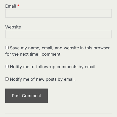
Email
*
Website
Save my name, email, and website in this browser
for the next time I comment.
2
पसीने और खून से लिखी गई मूक सिनेमा की कहानी:
शुरुआती दौर की खतरनाक हकीकत
Notify me of follow-up comments by email.
Sonaley Jain
Notify me of new posts by email.
3
जब एक बादशाह को भीड़ में खड़ा होना पड़ा —
The Last Command (1928) Review
Sonaley Jain
4
“क्या आपने वो फ़िल्म देखी है जिसने आज़ाद कोरिया
के पहले सपने को परदे पर उतारा? — Viva