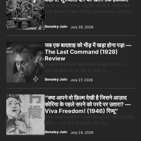
जब हम आज की सिनेमाई जादूगरी—हरे पर्दे के सामने एक्शन
करते सुपरहीरो या वायर रिग्स पर झूलते कलाकार—को देखते
हैं,…
Sonaley Jain
July 28, 2026
जब एक बादशाह को भीड़ में खड़ा होना पड़ा —
The Last Command (1928)
Review
वो आदमी जिसने कभी लाखों सैनिकों को हुक्म दिया था —
आज एक फ़िल्मी सेट पर भीड़ का हिस्सा था।…
Sonaley Jain
July 27, 2026
“क्या आपने वो फ़िल्म देखी है जिसने आज़ाद
कोरिया के पहले सपने को परदे पर उतारा? —
Viva Freedom! (1946) रिव्यू”
वो एक लम्हा जब कोरिया ने पहली बार खुलकर सांस ली कल्पना
कीजिए — 35 साल की गुलामी। 35 साल…
Sonaley Jain
July 24, 2026