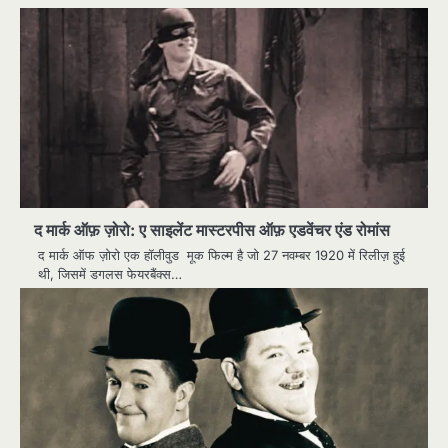
द मार्क ऑफ़ ज़ोरो: ए साइलेंट मास्टरपीस ऑफ़ एडवेंचर एंड रोमांस
द मार्क ऑफ ज़ोरो एक हॉलीवुड मूक फिल्म है जो 27 नवम्बर 1920 में रिलीज़ हुई
थी, जिसमें डगलस फेयरबैंक्स…