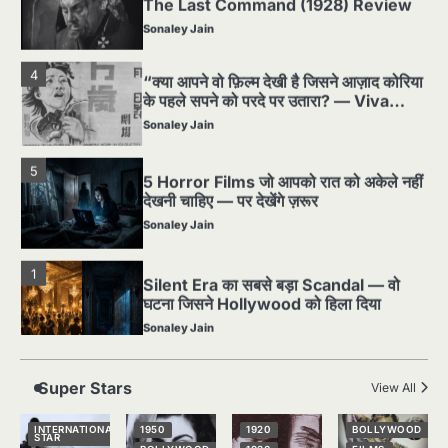
4
“क्या आपने वो फ़िल्म देखी है जिसने आज़ाद कोरिया
के पहले सपने को परदे पर उतारा? — Viva
Freedom! (1946) रिव्यू”
Sonaley Jain
5
5 Horror Films जो आपको रात को अकेले नहीं
देखनी चाहिए — पर देखेंगे ज़रूर
Sonaley Jain
1
Silent Era का सबसे बड़ा Scandal — वो
घटना जिसने Hollywood को हिला दिया
Sonaley Jain
2
पसीने और खून से लिखी गई मूक सिनेमा की कहानी:
शुरुआती दौर की खतरनाक हकीकत
Sonaley Jain
Super Stars
View All
3
जब एक बादशाह को भीड़ में खड़ा होना पड़ा —
INTERNATIONAL
1950
1920
BOLLYWOOD
STAR