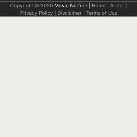
Copyright © 2020
Movie Nurture
|
Home
|
About
|
Privacy Policy
|
Disclaimer
|
Terms of Use