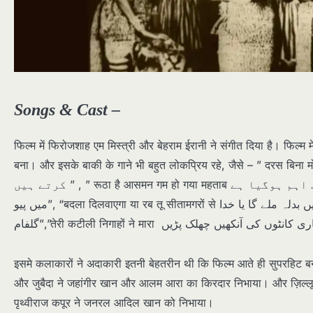
Songs & Cast –
फिल्म में फिरोजशाह एम मिस्त्री और बेहराम ईरानी ने संगीत दिया है। फिल्म 
बना। और इसके बाकी के गाने भी बहुत लोकप्रिय रहे, जैसे – ” दरस बिना मोरे है तरसे नैना प्यारे ن سے وہ پیار
کرتے ہیں ” , ” रूठा है आसमन गम हो गया महताब میں ناراض ہوں ، میرا غصہ بہت اہم ہوگیا ہے”, “भर भर के जाम पिला जा جام بھر
میں پیو”, “बदला दिलवाएगा या रब तू सीतामगरों से تمہیں بدلہ ملے گا یا خدا” , “दे दिल को आराम ऐ साकी गुलफाम دل کو آرام دو ، اکی ساکی
इसमे कलाकारों ने अदाकारी इतनी बेहतरीन थी कि फिल्म आते ही सुपरहिट 
और जुबैदा ने जहांगीर खान और आलम आरा का किरदार निभाया। और ज़िल्लू
पृथ्वीराज कपूर ने जनरल आदिल खान को निभाया।