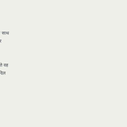
के साथ
र
ते वह
आदिल