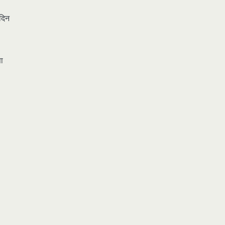
दिन
ा