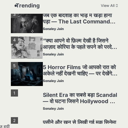
हकीकत
Sonaley Jain
Trending
View All
3
जब एक बादशाह को भीड़ में खड़ा होना
पड़ा — The Last Command
(1928) Review
Sonaley Jain
4
“क्या आपने वो फ़िल्म देखी है जिसने
आज़ाद कोरिया के पहले सपने को परदे
पर उतारा? — Viva Freedom!
Sonaley Jain
(1946) रिव्यू”
5
5 Horror Films जो आपको रात को
अकेले नहीं देखनी चाहिए — पर देखेंगे
ज़रूर
Sonaley Jain
1
Silent Era का सबसे बड़ा Scandal
— वो घटना जिसने Hollywood को
हिला दिया
Sonaley Jain
2
पसीने और खून से लिखी गई मूक सिनेमा
ज़ हुयी