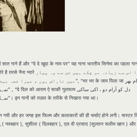
में सात गाने हैं और “दे दे खुदा के नाम पर” यह गाना भारतीय सिनेमा का पहला गा
دارا اس سے زیادہ مر چکے ہیں ج
گلفام”,”तेरी कटीली निगाहों ने मारा تمہاری کانٹوں کی آنکھیں چھلک پڑیں”। इन गानों को ग़ज़ल के तरीके से निखारा गया था।
बन गयी और हर जगह इस फिल्म और कलाकारों की ही चर्चाएं होने लगी। मास्टर व
 ( नवबहार ), सुशीला ( दिलबहार ), एल वी प्रसाद (सुल्तान सलीम खान ) और