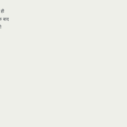
 ही
े बाद
ी