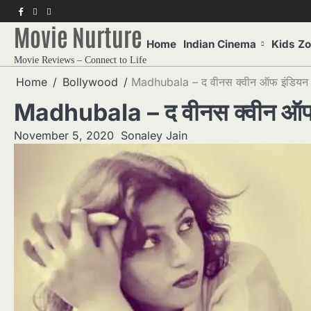
Skip
f
twitter
pinterest
to
Movie Nurture
content
Home
Indian Cinema
Kids Z
Movie Reviews – Connect to Life
Home
Bollywood
Madhubala – द वीनस क्वीन ऑफ इंडियन 
Madhubala – द वीनस क्वीन ऑफ 
November 5, 2020
Sonaley Jain