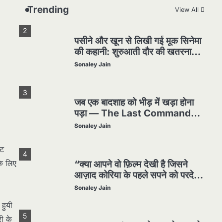
हिला दिया
Sonaley Jain
Trending
View All
2
पसीने और खून से लिखी गई मूक सिनेमा
की कहानी: शुरुआती दौर की खतरनाक
हकीकत
Sonaley Jain
3
जब एक बादशाह को भीड़ में खड़ा होना
पड़ा — The Last Command
(1928) Review
Sonaley Jain
िट
4
के लिए
“क्या आपने वो फ़िल्म देखी है जिसने
आज़ाद कोरिया के पहले सपने को परदे
पर उतारा? — Viva Freedom!
Sonaley Jain
(1946) रिव्यू”
 हुयी
5
री के