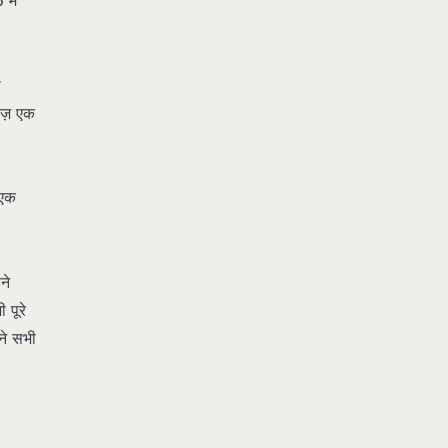
में
थ
ताज़ एक
 एक
ने
 पूरे
ने सभी