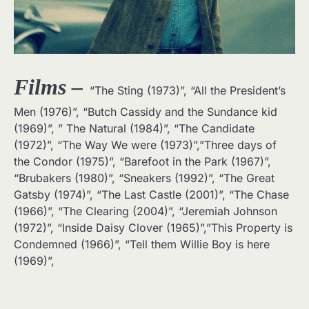
Films –
“
The Sting (1973)”, “All the President’s
Men (1976)”, “Butch Cassidy and the Sundance kid
(1969)”, ” The Natural (1984)”, “The Candidate
(1972)”, “The Way We were (1973)”,”Three days of
the Condor (1975)”, “Barefoot in the Park (1967)”,
“Brubakers (1980)”, “Sneakers (1992)”, “The Great
Gatsby (1974)”, “The Last Castle (2001)”, “The Chase
(1966)”, “The Clearing (2004)”, “Jeremiah Johnson
(1972)”, “Inside Daisy Clover (1965)”,”This Property is
Condemned (1966)”, “Tell them Willie Boy is here
(1969)”,