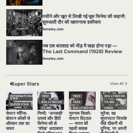
घटना जिसने Hollywood को हिला दिया
Sonaley Jain
2
पसीने और खून से लिखी गई मूक सिनेमा की कहानी:
शुरुआती दौर की खतरनाक हकीकत
Sonaley Jain
3
जब एक बादशाह को भीड़ में खड़ा होना पड़ा —
The Last Command (1928) Review
Sonaley Jain
Super Stars
View All
4
“क्या आपने वो फ़िल्म देखी है जिसने आज़ाद कोरिया
के पहले सपने को परदे पर उतारा? — Viva
INTERNATIONAL
1950
1920
BOLLYWOOD
Freedom! (1946) रिव्यू”
STAR
Sonaley Jain
BOLLYWOOD
1930
FILMS
SUPER STAR
FILMS
BOLLYWOOD
HINDI
TOP
चेस्टर मॉरिस:
निम्मी: ‘अनकही’
गुमनाम सितारे:
सुरैया: वह
STORIES
5
HINDI
HINDI
NATIONAL
STAR
5 Horror Films जो आपको रात को अकेले नहीं
बोस्टन ब्लैकी से
दास्तां और हिंदी
मास्टर विट्ठल
सुपरस्टार जिसके
NATIONAL
NATIONAL
देखनी चाहिए — पर देखेंगे ज़रूर
STAR
STAR
SUPER STAR
ऑस्कर तक का
सिनेमा की वो
— भारत की
पीछे दीवानी थी
सफर
‘शोख’ अदाकारा
पहली सवाक
दुनिया, पर अपनी
POPULAR
OLD FILMS
TOP
Sonaley Jain
STORIES