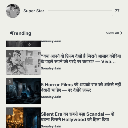
2
Super Star
77
पसीने और खून से लिखी गई मूक सिनेमा की कहानी:
शुरुआती दौर की खतरनाक हकीकत
Sonaley Jain
Trending
View All
3
जब एक बादशाह को भीड़ में खड़ा होना पड़ा —
The Last Command (1928) Review
Sonaley Jain
4
“क्या आपने वो फ़िल्म देखी है जिसने आज़ाद कोरिया
के पहले सपने को परदे पर उतारा? — Viva
Freedom! (1946) रिव्यू”
Sonaley Jain
5
5 Horror Films जो आपको रात को अकेले नहीं
देखनी चाहिए — पर देखेंगे ज़रूर
Sonaley Jain
1
Silent Era का सबसे बड़ा Scandal — वो