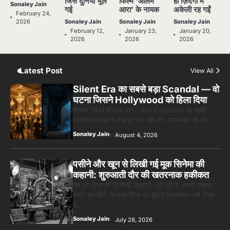
जिसे दुनिया भूल
फिल्म ‘आलम
ही ज़िंदगी में
SUPER STAR
SUPER STAR
Sonaley Jain
गई
आरा’ के नायक
अकेली रह गईं
TOP
TOP
February 24,
STORIES
STORIES
2026
Sonaley Jain
Sonaley Jain
Sonaley Jain
February 12,
January 23,
January 20,
2026
2026
2026
Latest Post
View All
Silent Era का सबसे बड़ा Scandal — वो
घटना जिसने Hollywood को हिला दिया
सितंबर 1921 की एक रात। San Francisco के सबसे
शानदार Hotel में Party चल रही थी। शराब बह रही थी,…
Sonaley Jain
August 4, 2026
पसीने और खून से लिखी गई मूक सिनेमा की
कहानी: शुरुआती दौर की खतरनाक हकीकत
जब हम आज की सिनेमाई जादूगरी—हरे पर्दे के सामने एक्शन
करते सुपरहीरो या वायर रिग्स पर झूलते कलाकार—को देखते
हैं,…
Sonaley Jain
July 28, 2026