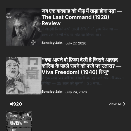
जब एक बादशाह को भीड़ में खड़ा होना पड़ा —
The Last Command (1928)
Review
वो आदमी जिसने कभी लाखों सैनिकों को हुक्म दिया था —
आज एक फ़िल्मी सेट पर भीड़ का हिस्सा था।…
Sonaley Jain
July 27, 2026
“क्या आपने वो फ़िल्म देखी है जिसने आज़ाद
कोरिया के पहले सपने को परदे पर उतारा? —
Viva Freedom! (1946) रिव्यू”
वो एक लम्हा जब कोरिया ने पहली बार खुलकर सांस ली कल्पना
कीजिए — 35 साल की गुलामी। 35 साल…
Sonaley Jain
July 24, 2026
1920
View All
1920
BEHIND THE
SCENES
TOP