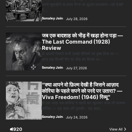
The Last Command (1928)
Review
वो आदमी जिसने कभी लाखों सैनिकों को हुक्म दिया था —
आज एक फ़िल्मी सेट पर भीड़ का हिस्सा था।…
Sonaley Jain
July 27, 2026
“क्या आपने वो फ़िल्म देखी है जिसने आज़ाद
कोरिया के पहले सपने को परदे पर उतारा? —
Viva Freedom! (1946) रिव्यू”
वो एक लम्हा जब कोरिया ने पहली बार खुलकर सांस ली कल्पना
कीजिए — 35 साल की गुलामी। 35 साल…
Sonaley Jain
July 24, 2026
1920
View All
1920
BEHIND THE
SCENES
TOP
STORIES
पसीने और खून
से लिखी गई मूक