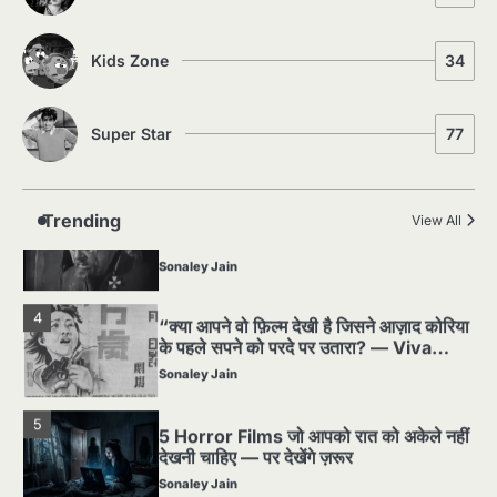
1
Silent Era का सबसे बड़ा Scandal — वो
घटना जिसने Hollywood को हिला दिया
Kids Zone
34
Sonaley Jain
Super Star
77
2
पसीने और खून से लिखी गई मूक सिनेमा की कहानी:
शुरुआती दौर की खतरनाक हकीकत
Sonaley Jain
Trending
View All
3
जब एक बादशाह को भीड़ में खड़ा होना पड़ा —
The Last Command (1928) Review
Sonaley Jain
4
“क्या आपने वो फ़िल्म देखी है जिसने आज़ाद कोरिया
के पहले सपने को परदे पर उतारा? — Viva
Freedom! (1946) रिव्यू”
Sonaley Jain
5
5 Horror Films जो आपको रात को अकेले नहीं
देखनी चाहिए — पर देखेंगे ज़रूर