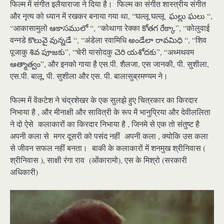
फिल्म में संगीत इलैयाराजा ने दिया है। फिल्म का संगीत शास्त्रीय संगीत
और नृत्य को ध्यान में रखकर बनाया गया था, “घल्लू घल्लू ఘల్లు ఘలు “,
“आकासामुलो ఆకాసములో “, “कोथागा रेक्का కోతగ రేక్కా”, “कोलुवाई
वन्नडे కొలువై వున్నడే “, “अंडेला रवामिधि అండేలా రావమిధి “, “शिव
पूजाकु శివ పూజకు”, “चेरी यासोदकु చెరి యశోదకు”, “अथ्मथवम
ఆత్మాత్వం”, और इनको गाया है एस.पी. शैलजा, एस जानकी, पी. सुशीला,
एस.पी. बालू, पी. सुशीला और एस. पी. बालासुब्रमण्यम ने।
फिल्म में वेंकटेश ने चंद्रशेखर के एक सुलझे हुए चित्रकार का किरदार
निभाया है , और मीनाक्षी और सावित्री के रूप में भानुप्रिया और देवीललिता
ने दो ऐसे कलाकारों का किरदार निभाया है , जिनमे से एक तो संतुष्ट है
अपनी कला से मगर दूसरी को पसंद नहीं अपनी कला , क्योकि उस कला
से जीवन सफल नहीं बनता। बाकी के कलाकारों में शनमुख श्रीनिवास (
श्रीनिवास ), साक्षी रंगा राव (ओंकारामो), एस के मिश्रो (सरकारी
अधिकारी)