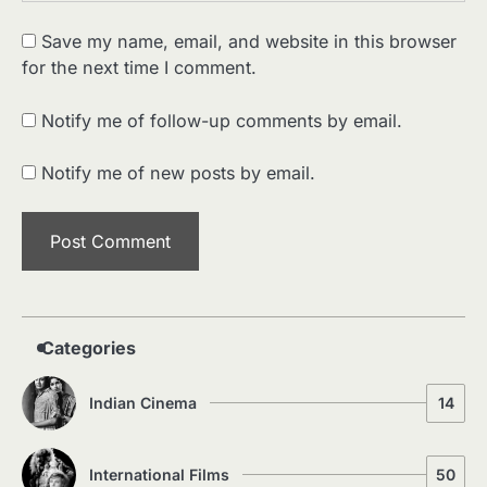
Save my name, email, and website in this browser
for the next time I comment.
2
पसीने और खून से लिखी गई मूक सिनेमा की कहानी:
शुरुआती दौर की खतरनाक हकीकत
Notify me of follow-up comments by email.
Sonaley Jain
Notify me of new posts by email.
3
जब एक बादशाह को भीड़ में खड़ा होना पड़ा —
The Last Command (1928) Review
Sonaley Jain
4
“क्या आपने वो फ़िल्म देखी है जिसने आज़ाद कोरिया
के पहले सपने को परदे पर उतारा? — Viva
Freedom! (1946) रिव्यू”
Sonaley Jain
Categories
5
Indian Cinema
14
5 Horror Films जो आपको रात को अकेले नहीं
देखनी चाहिए — पर देखेंगे ज़रूर
Sonaley Jain
International Films
50