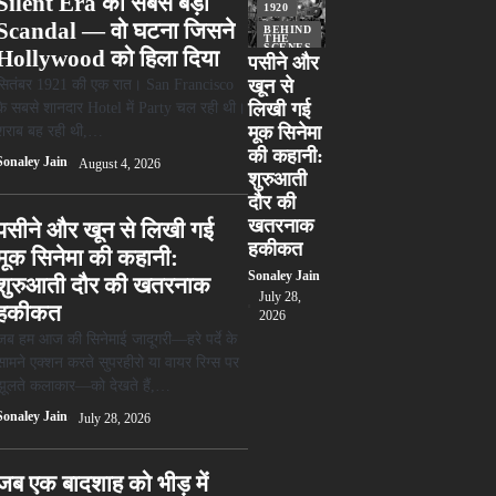
Silent Era का सबसे बड़ा
1920
Scandal — वो घटना जिसने
BEHIND
THE
SCENES
Hollywood को हिला दिया
पसीने और
TOP
STORIES
सितंबर 1921 की एक रात। San Francisco
खून से
के सबसे शानदार Hotel में Party चल रही थी।
लिखी गई
शराब बह रही थी,…
मूक सिनेमा
की कहानी:
Sonaley Jain
August 4, 2026
शुरुआती
दौर की
खतरनाक
पसीने और खून से लिखी गई
हकीकत
मूक सिनेमा की कहानी:
Sonaley Jain
शुरुआती दौर की खतरनाक
July 28,
हकीकत
2026
जब हम आज की सिनेमाई जादूगरी—हरे पर्दे के
सामने एक्शन करते सुपरहीरो या वायर रिग्स पर
झूलते कलाकार—को देखते हैं,…
Sonaley Jain
July 28, 2026
जब एक बादशाह को भीड़ में