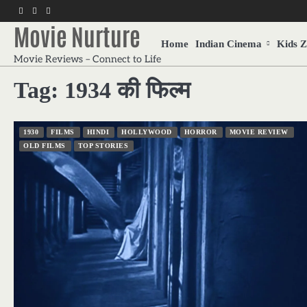
Skip
f
twitter
pinterest
to
Movie Nurture
content
Home
Indian Cinema
Kids 
Movie Reviews – Connect to Life
Tag:
1934 की फिल्म
1930
FILMS
HINDI
HOLLYWOOD
HORROR
MOVIE REVIEW
OLD FILMS
TOP STORIES