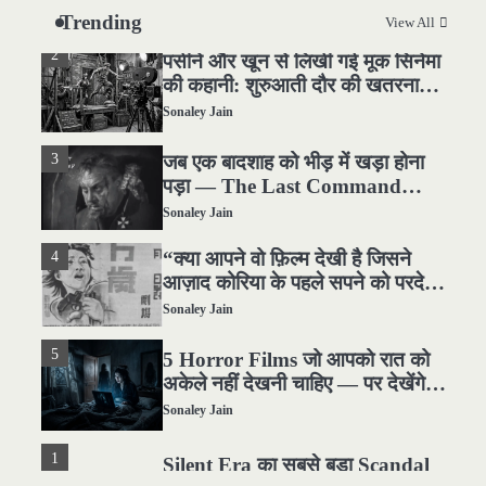
हिला दिया
Sonaley Jain
Trending
View All
2
पसीने और खून से लिखी गई मूक सिनेमा
की कहानी: शुरुआती दौर की खतरनाक
हकीकत
Sonaley Jain
3
जब एक बादशाह को भीड़ में खड़ा होना
पड़ा — The Last Command
(1928) Review
Sonaley Jain
4
“क्या आपने वो फ़िल्म देखी है जिसने
आज़ाद कोरिया के पहले सपने को परदे
पर उतारा? — Viva Freedom!
Sonaley Jain
(1946) रिव्यू”
5
5 Horror Films जो आपको रात को
अकेले नहीं देखनी चाहिए — पर देखेंगे
ज़रूर
Sonaley Jain
1
Silent Era का सबसे बड़ा Scandal