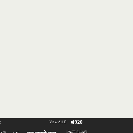
t
1920
View All