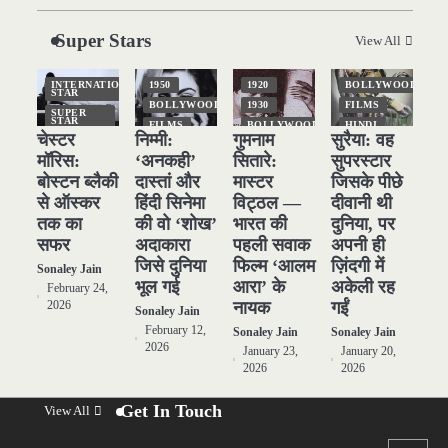
— वो घटना जिसने Hollywood को
हिला दिया
Sonaley Jain
Super Stars
View All
2
पसीने और खून से लिखी गई मूक सिनेमा
INTERNATIONAL
1950
1920
BOLLYWOOD
STAR
की कहानी: शुरुआती दौर की खतरनाक
BOLLYWOOD
1930
FILMS
SUPER
हकीकत
STAR
Sonaley Jain
FILMS
BOLLYWOOD
HINDI
चेस्टर
निम्मी:
गुमनाम
सुरैया: वह
TOP
HINDI
HINDI
NATIONAL
STORIES
STAR
मॉरिस:
‘अनकही’
सितारे:
सुपरस्टार
3
जब एक बादशाह को भीड़ में खड़ा होना
NATIONAL
NATIONAL
STAR
STAR
SUPER
बोस्टन ब्लैकी
दास्तां और
मास्टर
जिसके पीछे
STAR
पड़ा — The Last Command
POPULAR
OLD
से ऑस्कर
हिंदी सिनेमा
विट्ठल —
दीवानी थी
FILMS
TOP
(1928) Review
STORIES
SUPER
Sonaley Jain
तक का
की वो ‘शोख’
भारत की
दुनिया, पर
STAR
SUPER
STAR
सफर
अदाकारा
पहली सवाक
अपनी ही
TOP
STORIES
TOP
4
“क्या आपने वो फ़िल्म देखी है जिसने
STORIES
जिसे दुनिया
फिल्म ‘आलम
ज़िंदगी में
Sonaley Jain
आज़ाद कोरिया के पहले सपने को परदे
भूल गई
आरा’ के
अकेली रह
February 24,
पर उतारा? — Viva Freedom!
नायक
गईं
2026
Sonaley Jain
Sonaley Jain
(1946) रिव्यू”
February 12,
Sonaley Jain
Sonaley Jain
5
2026
5 Horror Films जो आपको रात को
January 23,
January 20,
2026
2026
अकेले नहीं देखनी चाहिए — पर देखेंगे
ज़रूर
Sonaley Jain
Get In Touch
View All