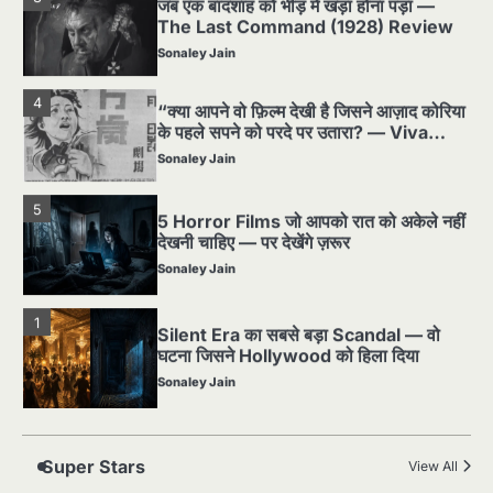
Sonaley Jain
4
“क्या आपने वो फ़िल्म देखी है जिसने आज़ाद कोरिया
के पहले सपने को परदे पर उतारा? — Viva
Freedom! (1946) रिव्यू”
Sonaley Jain
5
5 Horror Films जो आपको रात को अकेले नहीं
देखनी चाहिए — पर देखेंगे ज़रूर
Sonaley Jain
1
Silent Era का सबसे बड़ा Scandal — वो
घटना जिसने Hollywood को हिला दिया
Sonaley Jain
2
पसीने और खून से लिखी गई मूक सिनेमा की कहानी:
शुरुआती दौर की खतरनाक हकीकत
Sonaley Jain
Super Stars
View All