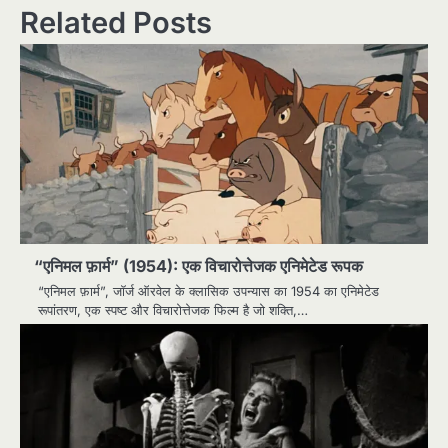
Related Posts
“एनिमल फ़ार्म” (1954): एक विचारोत्तेजक एनिमेटेड रूपक
“एनिमल फ़ार्म”, जॉर्ज ऑरवेल के क्लासिक उपन्यास का 1954 का एनिमेटेड
रूपांतरण, एक स्पष्ट और विचारोत्तेजक फिल्म है जो शक्ति,…