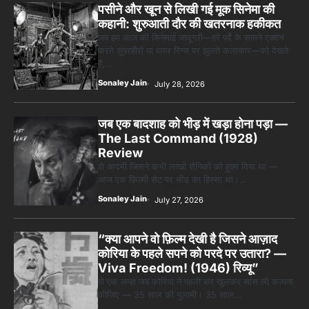
पसीने और खून से लिखी गई मूक सिनेमा की
कहानी: शुरुआती दौर की खतरनाक हकीकत
जब हम आज की सिनेमाई जादूगरी—हरे पर्दे के सामने एक्शन
करते सुपरहीरो या वायर रिग्स पर झूलते कलाकार—को देखते
हैं,…
Sonaley Jain
July 28, 2026
जब एक बादशाह को भीड़ में खड़ा होना पड़ा —
The Last Command (1928)
Review
वो आदमी जिसने कभी लाखों सैनिकों को हुक्म दिया था —
आज एक फ़िल्मी सेट पर भीड़ का हिस्सा था।…
Sonaley Jain
July 27, 2026
“क्या आपने वो फ़िल्म देखी है जिसने आज़ाद
कोरिया के पहले सपने को परदे पर उतारा? —
Viva Freedom! (1946) रिव्यू”
वो एक लम्हा जब कोरिया ने पहली बार खुलकर सांस ली कल्पना
कीजिए — 35 साल की गुलामी। 35 साल…