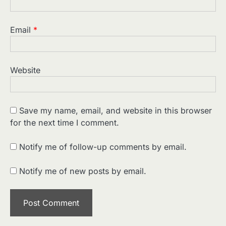
Email
*
Website
Save my name, email, and website in this browser
for the next time I comment.
2
पसीने और खून से लिखी गई मूक सिनेमा की कहानी:
शुरुआती दौर की खतरनाक हकीकत
Notify me of follow-up comments by email.
Sonaley Jain
Notify me of new posts by email.
3
जब एक बादशाह को भीड़ में खड़ा होना पड़ा —
The Last Command (1928) Review
Sonaley Jain
4