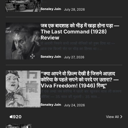
हैं,…
Sonaley Jain
July 28, 2026
जब एक बादशाह को भीड़ में खड़ा होना पड़ा —
The Last Command (1928)
Review
वो आदमी जिसने कभी लाखों सैनिकों को हुक्म दिया था —
आज एक फ़िल्मी सेट पर भीड़ का हिस्सा था।…
Sonaley Jain
July 27, 2026
“क्या आपने वो फ़िल्म देखी है जिसने आज़ाद
कोरिया के पहले सपने को परदे पर उतारा? —
Viva Freedom! (1946) रिव्यू”
वो एक लम्हा जब कोरिया ने पहली बार खुलकर सांस ली कल्पना
कीजिए — 35 साल की गुलामी। 35 साल…
Sonaley Jain
July 24, 2026
1920
View All