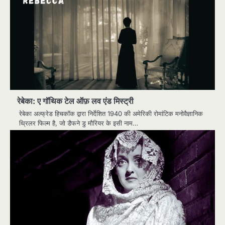
रेबेका: ए गॉथिक टेल ऑफ़ लव एंड मिस्ट्री
रेबेका अल्फ्रेड हिचकॉक द्वारा निर्देशित 1940 की अमेरिकी रोमांटिक मनोवैज्ञानिक
थ्रिलर फिल्म है, जो डैफने डु मौरियर के इसी नाम…