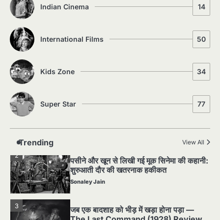
5
Indian Cinema
14
5 Horror Films जो आपको रात को अकेले नहीं
देखनी चाहिए — पर देखेंगे ज़रूर
Sonaley Jain
International Films
50
1
Silent Era का सबसे बड़ा Scandal — वो
घटना जिसने Hollywood को हिला दिया
Kids Zone
34
Sonaley Jain
Super Star
77
2
पसीने और खून से लिखी गई मूक सिनेमा की कहानी:
शुरुआती दौर की खतरनाक हकीकत
Sonaley Jain
Trending
View All
3
जब एक बादशाह को भीड़ में खड़ा होना पड़ा —
The Last Command (1928) Review
Sonaley Jain
4
“क्या आपने वो फ़िल्म देखी है जिसने आज़ाद कोरिया
के पहले सपने को परदे पर उतारा? — Viva