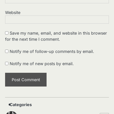
Website
Save my name, email, and website in this browser
for the next time I comment.
2
पसीने और खून से लिखी गई मूक सिनेमा की कहानी:
शुरुआती दौर की खतरनाक हकीकत
Notify me of follow-up comments by email.
Sonaley Jain
Notify me of new posts by email.
3
जब एक बादशाह को भीड़ में खड़ा होना पड़ा —
The Last Command (1928) Review
Sonaley Jain
4
“क्या आपने वो फ़िल्म देखी है जिसने आज़ाद कोरिया
के पहले सपने को परदे पर उतारा? — Viva
Freedom! (1946) रिव्यू”
Categories
Sonaley Jain