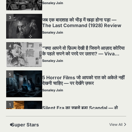
Sonaley Jain
4
“क्या आपने वो फ़िल्म देखी है जिसने आज़ाद कोरिया
के पहले सपने को परदे पर उतारा? — Viva
Freedom! (1946) रिव्यू”
Sonaley Jain
5
5 Horror Films जो आपको रात को अकेले नहीं
देखनी चाहिए — पर देखेंगे ज़रूर
Sonaley Jain
1
Silent Era का सबसे बड़ा Scandal — वो
घटना जिसने Hollywood को हिला दिया
Sonaley Jain
2
पसीने और खून से लिखी गई मूक सिनेमा की कहानी:
शुरुआती दौर की खतरनाक हकीकत
Sonaley Jain
Super Stars
View All