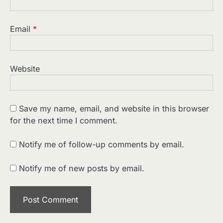
Email
*
Website
Save my name, email, and website in this browser
for the next time I comment.
2
पसीने और खून से लिखी गई मूक सिनेमा की कहानी:
शुरुआती दौर की खतरनाक हकीकत
Notify me of follow-up comments by email.
Sonaley Jain
Notify me of new posts by email.
3
जब एक बादशाह को भीड़ में खड़ा होना पड़ा —
The Last Command (1928) Review
Sonaley Jain