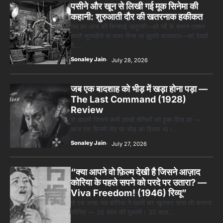
पसीने और खून से लिखी गई मूक सिनेमा की
कहानी: शुरुआती दौर की खतरनाक हकीकत
जब हम आज की सिनेमाई जादूगरी—हरे पर्दे के सामने एक्शन
करते सुपरहीरो या वायर रिग्स पर झूलते कलाकार—को देखते
हैं,…
Sonaley Jain
July 28, 2026
जब एक बादशाह को भीड़ में खड़ा होना पड़ा —
The Last Command (1928)
Review
वो आदमी जिसने कभी लाखों सैनिकों को हुक्म दिया था —
आज एक फ़िल्मी सेट पर भीड़ का हिस्सा था।…
Sonaley Jain
July 27, 2026
“क्या आपने वो फ़िल्म देखी है जिसने आज़ाद
कोरिया के पहले सपने को परदे पर उतारा? —
Viva Freedom! (1946) रिव्यू”
वो एक लम्हा जब कोरिया ने पहली बार खुलकर सांस ली कल्पना
कीजिए — 35 साल की गुलामी। 35 साल…