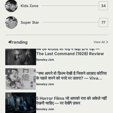
घटना जिसने Hollywood को हिला दिया
Kids Zone
34
Sonaley Jain
Super Star
77
2
पसीने और खून से लिखी गई मूक सिनेमा की कहानी:
शुरुआती दौर की खतरनाक हकीकत
Sonaley Jain
Trending
View All
3
जब एक बादशाह को भीड़ में खड़ा होना पड़ा —
The Last Command (1928) Review
Sonaley Jain
4
“क्या आपने वो फ़िल्म देखी है जिसने आज़ाद कोरिया
के पहले सपने को परदे पर उतारा? — Viva
Freedom! (1946) रिव्यू”
Sonaley Jain
5
5 Horror Films जो आपको रात को अकेले नहीं
देखनी चाहिए — पर देखेंगे ज़रूर
Sonaley Jain