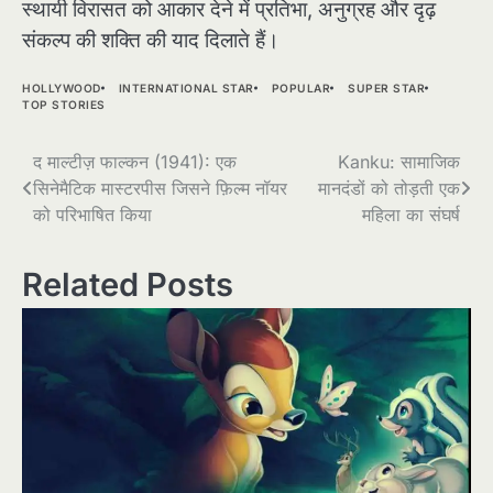
स्थायी विरासत को आकार देने में प्रतिभा, अनुग्रह और दृढ़
संकल्प की शक्ति की याद दिलाते हैं।
HOLLYWOOD
INTERNATIONAL STAR
POPULAR
SUPER STAR
TOP STORIES
Post
द माल्टीज़ फाल्कन (1941): एक
Kanku: सामाजिक
सिनेमैटिक मास्टरपीस जिसने फ़िल्म नॉयर
मानदंडों को तोड़ती एक
navigation
को परिभाषित किया
महिला का संघर्ष
Related Posts