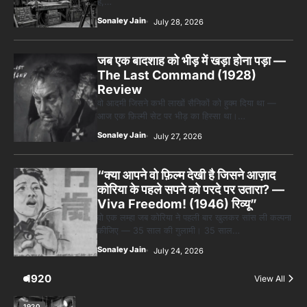
Review
वो आदमी जिसने कभी लाखों सैनिकों को हुक्म दिया था —
आज एक फ़िल्मी सेट पर भीड़ का हिस्सा था।…
Sonaley Jain
July 27, 2026
“क्या आपने वो फ़िल्म देखी है जिसने आज़ाद
कोरिया के पहले सपने को परदे पर उतारा? —
Viva Freedom! (1946) रिव्यू”
वो एक लम्हा जब कोरिया ने पहली बार खुलकर सांस ली कल्पना
कीजिए — 35 साल की गुलामी। 35 साल…
Sonaley Jain
July 24, 2026
1920
View All
1920
BEHIND THE
SCENES
TOP
STORIES
पसीने और खून
से लिखी गई मूक
सिनेमा की
कहानी: शुरुआती