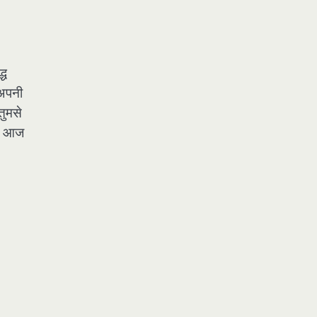
्ध
 अपनी
तुमसे
को आज