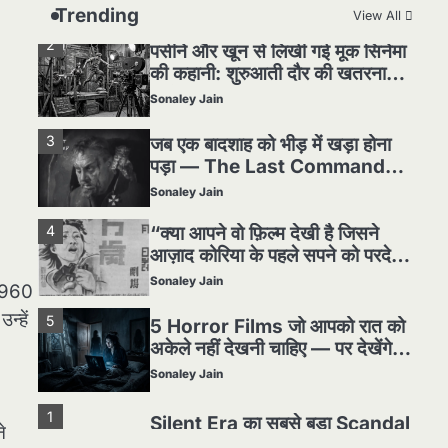
Sonaley Jain
Trending
View All
2
पसीने और खून से लिखी गई मूक सिनेमा
की कहानी: शुरुआती दौर की खतरनाक
हकीकत
Sonaley Jain
3
जब एक बादशाह को भीड़ में खड़ा होना
पड़ा — The Last Command
(1928) Review
Sonaley Jain
4
“क्या आपने वो फ़िल्म देखी है जिसने
आज़ाद कोरिया के पहले सपने को परदे
पर उतारा? — Viva Freedom!
Sonaley Jain
 1960
(1946) रिव्यू”
्हें
5
5 Horror Films जो आपको रात को
अकेले नहीं देखनी चाहिए — पर देखेंगे
ज़रूर
Sonaley Jain
1
Silent Era का सबसे बड़ा Scandal
े
— वो घटना जिसने Hollywood को