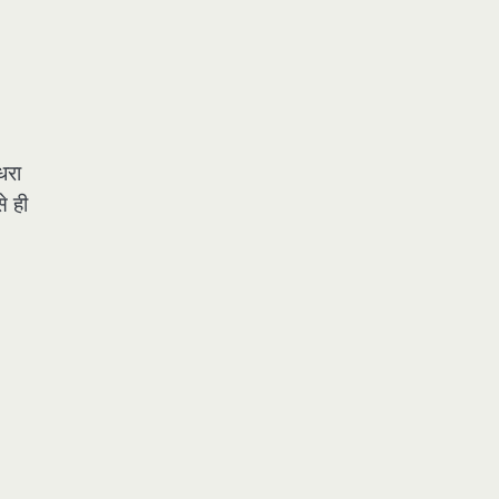
धरा
े ही