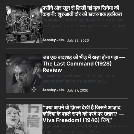
पसीने और खून से लिखी गई मूक सिनेमा की
कहानी: शुरुआती दौर की खतरनाक हकीकत
जब हम आज की सिनेमाई जादूगरी—हरे पर्दे के सामने एक्शन
करते सुपरहीरो या वायर रिग्स पर झूलते कलाकार—को देखते
हैं,…
Sonaley Jain
July 28, 2026
जब एक बादशाह को भीड़ में खड़ा होना पड़ा —
The Last Command (1928)
Review
वो आदमी जिसने कभी लाखों सैनिकों को हुक्म दिया था —
आज एक फ़िल्मी सेट पर भीड़ का हिस्सा था।…
Sonaley Jain
July 27, 2026
“क्या आपने वो फ़िल्म देखी है जिसने आज़ाद
कोरिया के पहले सपने को परदे पर उतारा? —
Viva Freedom! (1946) रिव्यू”
वो एक लम्हा जब कोरिया ने पहली बार खुलकर सांस ली कल्पना
कीजिए — 35 साल की गुलामी। 35 साल…