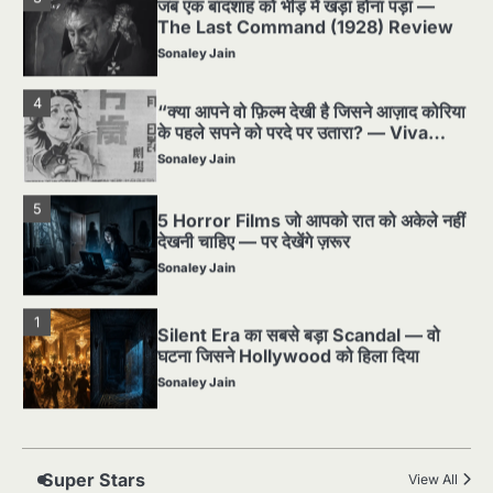
Sonaley Jain
4
“क्या आपने वो फ़िल्म देखी है जिसने आज़ाद कोरिया
के पहले सपने को परदे पर उतारा? — Viva
Freedom! (1946) रिव्यू”
Sonaley Jain
5
5 Horror Films जो आपको रात को अकेले नहीं
देखनी चाहिए — पर देखेंगे ज़रूर
Sonaley Jain
1
Silent Era का सबसे बड़ा Scandal — वो
घटना जिसने Hollywood को हिला दिया
Sonaley Jain
2
पसीने और खून से लिखी गई मूक सिनेमा की कहानी:
शुरुआती दौर की खतरनाक हकीकत
Sonaley Jain
Super Stars
View All