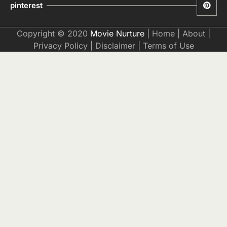
pinterest
Copyright © 2020
Movie Nurture
|
Home
|
About
|
Privacy Policy
|
Disclaimer
|
Terms of Use