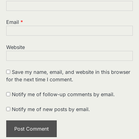
Email
*
Website
Save my name, email, and website in this browser
for the next time I comment.
2
पसीने और खून से लिखी गई मूक सिनेमा की कहानी:
शुरुआती दौर की खतरनाक हकीकत
Notify me of follow-up comments by email.
Sonaley Jain
Notify me of new posts by email.
3
जब एक बादशाह को भीड़ में खड़ा होना पड़ा —
The Last Command (1928) Review
Sonaley Jain