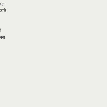
बदल
जाते
श
कोलस