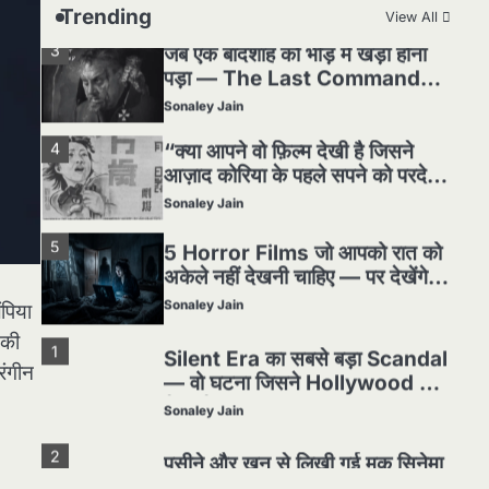
Sonaley Jain
Trending
View All
3
जब एक बादशाह को भीड़ में खड़ा होना
पड़ा — The Last Command
(1928) Review
Sonaley Jain
4
“क्या आपने वो फ़िल्म देखी है जिसने
आज़ाद कोरिया के पहले सपने को परदे
पर उतारा? — Viva Freedom!
Sonaley Jain
(1946) रिव्यू”
5
5 Horror Films जो आपको रात को
अकेले नहीं देखनी चाहिए — पर देखेंगे
ज़रूर
Sonaley Jain
ंपिया
 की
1
Silent Era का सबसे बड़ा Scandal
रंगीन
— वो घटना जिसने Hollywood को
हिला दिया
Sonaley Jain
2
पसीने और खून से लिखी गई मूक सिनेमा
की कहानी: शुरुआती दौर की खतरनाक