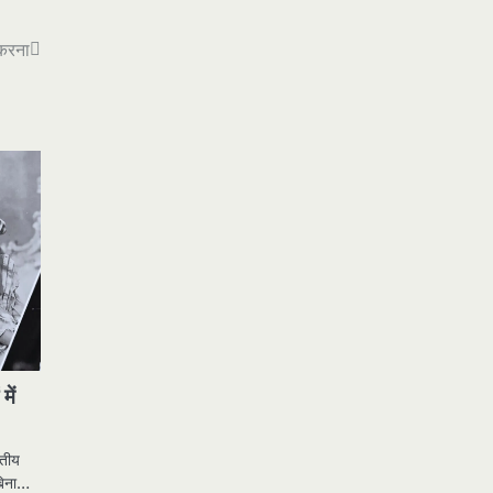
 करना
में
ितीय
 बिना…