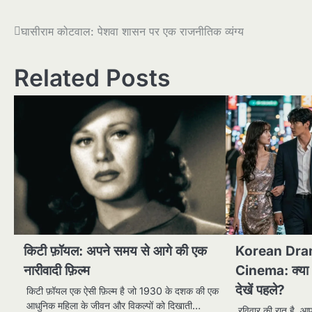
Post
घासीराम कोटवाल: पेशवा शासन पर एक राजनीतिक व्यंग्य
navigation
Related Posts
किटी फ़ॉयल: अपने समय से आगे की एक
Korean Dra
नारीवादी फ़िल्म
Cinema: क्या 
देखें पहले?
किटी फ़ॉयल एक ऐसी फ़िल्म है जो 1930 के दशक की एक
आधुनिक महिला के जीवन और विकल्पों को दिखाती…
रविवार की रात है, आप