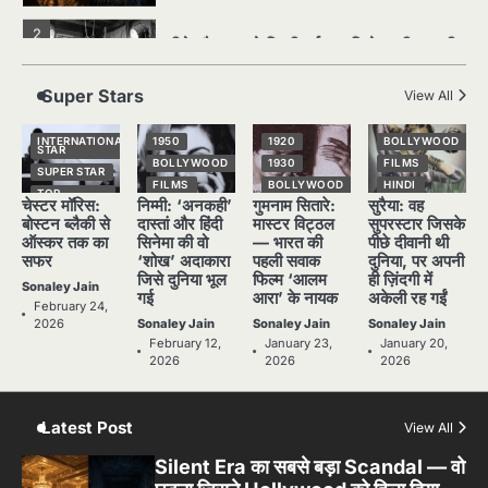
2
पसीने और खून से लिखी गई मूक सिनेमा की कहानी:
शुरुआती दौर की खतरनाक हकीकत
Sonaley Jain
Super Stars
View All
3
जब एक बादशाह को भीड़ में खड़ा होना पड़ा —
INTERNATIONAL
1950
1920
BOLLYWOOD
STAR
The Last Command (1928) Review
BOLLYWOOD
1930
FILMS
SUPER STAR
FILMS
BOLLYWOOD
HINDI
Sonaley Jain
TOP
चेस्टर मॉरिस:
निम्मी: ‘अनकही’
गुमनाम सितारे:
सुरैया: वह
STORIES
HINDI
HINDI
NATIONAL
STAR
बोस्टन ब्लैकी से
दास्तां और हिंदी
मास्टर विट्ठल
सुपरस्टार जिसके
NATIONAL
NATIONAL
4
STAR
STAR
SUPER STAR
ऑस्कर तक का
सिनेमा की वो
— भारत की
पीछे दीवानी थी
“क्या आपने वो फ़िल्म देखी है जिसने आज़ाद कोरिया
सफर
‘शोख’ अदाकारा
पहली सवाक
दुनिया, पर अपनी
POPULAR
OLD FILMS
TOP
के पहले सपने को परदे पर उतारा? — Viva
STORIES
जिसे दुनिया भूल
फिल्म ‘आलम
ही ज़िंदगी में
SUPER STAR
SUPER STAR
Freedom! (1946) रिव्यू”
Sonaley Jain
Sonaley Jain
गई
आरा’ के नायक
अकेली रह गईं
TOP
TOP
February 24,
STORIES
STORIES
2026
Sonaley Jain
Sonaley Jain
Sonaley Jain
5
February 12,
January 23,
January 20,
5 Horror Films जो आपको रात को अकेले नहीं
2026
2026
2026
देखनी चाहिए — पर देखेंगे ज़रूर
Sonaley Jain
Latest Post
View All
Silent Era का सबसे बड़ा Scandal — वो