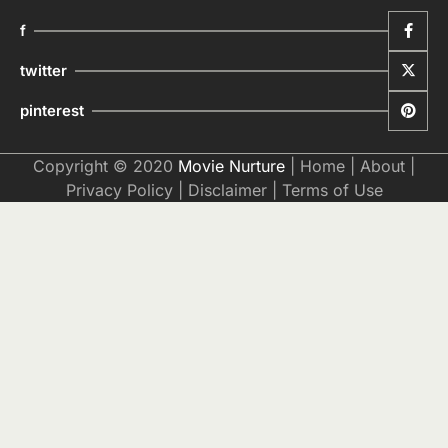
f
twitter
pinterest
Copyright © 2020
Movie Nurture
|
Home
|
About
|
Privacy Policy
|
Disclaimer
|
Terms of Use