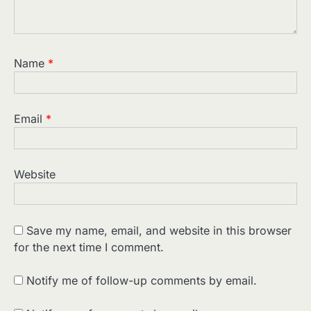
Name
*
Email
*
Website
Save my name, email, and website in this browser
for the next time I comment.
2
पसीने और खून से लिखी गई मूक सिनेमा की कहानी:
शुरुआती दौर की खतरनाक हकीकत
Notify me of follow-up comments by email.
Sonaley Jain