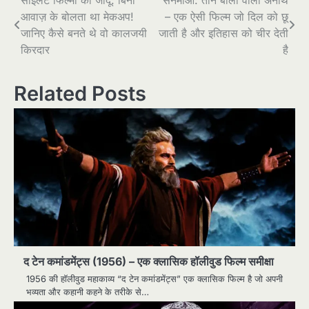
Post
आवाज़ के बोलता था मेकअप!
– एक ऐसी फिल्म जो दिल को छू
navigation
जानिए कैसे बनते थे वो कालजयी
जाती है और इतिहास को चीर देती
किरदार
है
Related Posts
द टेन कमांडमेंट्स (1956) – एक क्लासिक हॉलीवुड फिल्म समीक्षा
1956 की हॉलीवुड महाकाव्य “द टेन कमांडमेंट्स” एक क्लासिक फिल्म है जो अपनी
भव्यता और कहानी कहने के तरीके से…