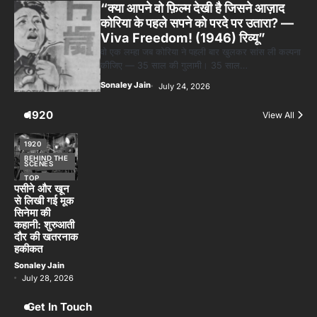
“क्या आपने वो फ़िल्म देखी है जिसने आज़ाद
कोरिया के पहले सपने को परदे पर उतारा? —
Viva Freedom! (1946) रिव्यू”
वो एक लम्हा जब कोरिया ने पहली बार खुलकर सांस ली कल्पना
कीजिए — 35 साल की गुलामी। 35 साल…
Sonaley Jain
July 24, 2026
1920
View All
1920
BEHIND THE
SCENES
TOP
STORIES
पसीने और खून
से लिखी गई मूक
सिनेमा की
कहानी: शुरुआती
दौर की खतरनाक
हकीकत
Sonaley Jain
July 28, 2026
Get In Touch