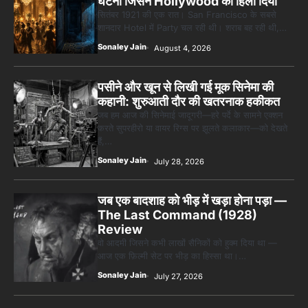
घटना जिसने Hollywood को हिला दिया
सितंबर 1921 की एक रात। San Francisco के सबसे
शानदार Hotel में Party चल रही थी। शराब बह रही थी,…
Sonaley Jain
August 4, 2026
पसीने और खून से लिखी गई मूक सिनेमा की
कहानी: शुरुआती दौर की खतरनाक हकीकत
जब हम आज की सिनेमाई जादूगरी—हरे पर्दे के सामने एक्शन
करते सुपरहीरो या वायर रिग्स पर झूलते कलाकार—को देखते
हैं,…
Sonaley Jain
July 28, 2026
जब एक बादशाह को भीड़ में खड़ा होना पड़ा —
The Last Command (1928)
Review
वो आदमी जिसने कभी लाखों सैनिकों को हुक्म दिया था —
आज एक फ़िल्मी सेट पर भीड़ का हिस्सा था।…
Sonaley Jain
July 27, 2026