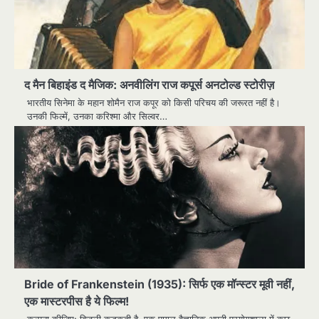
द मैन बिहाइंड द मैजिक: अनवीलिंग राज कपूर्स अनटोल्ड स्टोरीज़
भारतीय सिनेमा के महान शोमैन राज कपूर को किसी परिचय की जरूरत नहीं है।
उनकी फिल्में, उनका करिश्मा और सिल्वर…
Bride of Frankenstein (1935): सिर्फ एक मॉन्स्टर मूवी नहीं,
एक मास्टरपीस है ये फिल्म!
कल्पना कीजिए: बिजली कड़कती है, एक पागल वैज्ञानिक अपनी प्रयोगशाला में कुछ