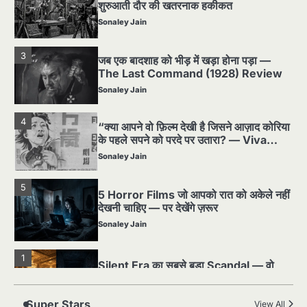
शुरुआती दौर की खतरनाक हकीकत
Sonaley Jain
3
जब एक बादशाह को भीड़ में खड़ा होना पड़ा —
The Last Command (1928) Review
Sonaley Jain
4
“क्या आपने वो फ़िल्म देखी है जिसने आज़ाद कोरिया
के पहले सपने को परदे पर उतारा? — Viva
Freedom! (1946) रिव्यू”
Sonaley Jain
5
5 Horror Films जो आपको रात को अकेले नहीं
देखनी चाहिए — पर देखेंगे ज़रूर
Sonaley Jain
1
Silent Era का सबसे बड़ा Scandal — वो
घटना जिसने Hollywood को हिला दिया
Sonaley Jain
Super Stars
View All