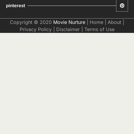
pinterest
Copyright © 2020
Movie Nurture
|
Home
|
About
|
Privacy Policy
|
Disclaimer
|
Terms of Use