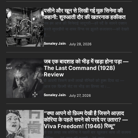
पसीने और खून से लिखी गई मूक सिनेमा की
कहानी: शुरुआती दौर की खतरनाक हकीकत
जब हम आज की सिनेमाई जादूगरी—हरे पर्दे के सामने एक्शन
करते सुपरहीरो या वायर रिग्स पर झूलते कलाकार—को देखते
हैं,…
Sonaley Jain
July 28, 2026
जब एक बादशाह को भीड़ में खड़ा होना पड़ा —
The Last Command (1928)
Review
वो आदमी जिसने कभी लाखों सैनिकों को हुक्म दिया था —
आज एक फ़िल्मी सेट पर भीड़ का हिस्सा था।…
Sonaley Jain
July 27, 2026
“क्या आपने वो फ़िल्म देखी है जिसने आज़ाद
कोरिया के पहले सपने को परदे पर उतारा? —
Viva Freedom! (1946) रिव्यू”
वो एक लम्हा जब कोरिया ने पहली बार खुलकर सांस ली कल्पना
कीजिए — 35 साल की गुलामी। 35 साल…