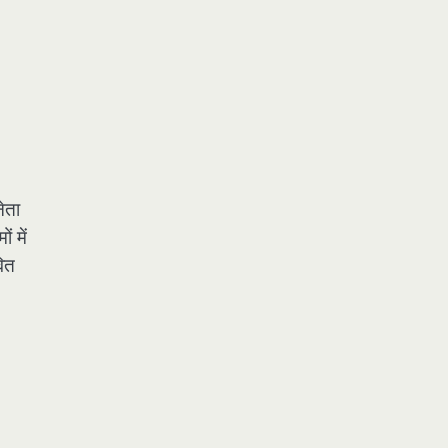
ेता
 में
वित