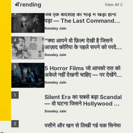
Sonaley Jain
Trending
View All
3
जब एक बादशाह को भीड़ में खड़ा होना
पड़ा — The Last Command
(1928) Review
Sonaley Jain
4
“क्या आपने वो फ़िल्म देखी है जिसने
आज़ाद कोरिया के पहले सपने को परदे
पर उतारा? — Viva Freedom!
Sonaley Jain
(1946) रिव्यू”
5
5 Horror Films जो आपको रात को
अकेले नहीं देखनी चाहिए — पर देखेंगे
ज़रूर
Sonaley Jain
1
Silent Era का सबसे बड़ा Scandal
— वो घटना जिसने Hollywood को
हिला दिया
Sonaley Jain
2
पसीने और खून से लिखी गई मूक सिनेमा
की कहानी: शुरुआती दौर की खतरनाक