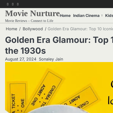
Skip
f
twitter
pinterest
to
Movie Nurture
content
Home
Indian Cinema
Kid
Movie Reviews – Connect to Life
Home
Bollywood
Golden Era Glamour: Top 10 Iconi
Golden Era Glamour: Top 1
the 1930s
August 27, 2024
Sonaley Jain