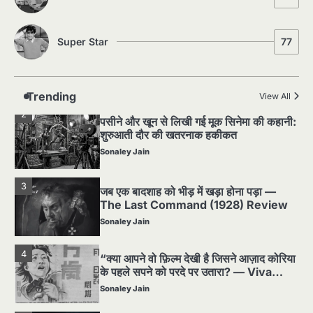
Sonaley Jain
Super Star
77
2
पसीने और खून से लिखी गई मूक सिनेमा की कहानी:
शुरुआती दौर की खतरनाक हकीकत
Sonaley Jain
Trending
View All
3
जब एक बादशाह को भीड़ में खड़ा होना पड़ा —
The Last Command (1928) Review
Sonaley Jain
4
“क्या आपने वो फ़िल्म देखी है जिसने आज़ाद कोरिया
के पहले सपने को परदे पर उतारा? — Viva
Freedom! (1946) रिव्यू”
Sonaley Jain
5
5 Horror Films जो आपको रात को अकेले नहीं
देखनी चाहिए — पर देखेंगे ज़रूर
Sonaley Jain