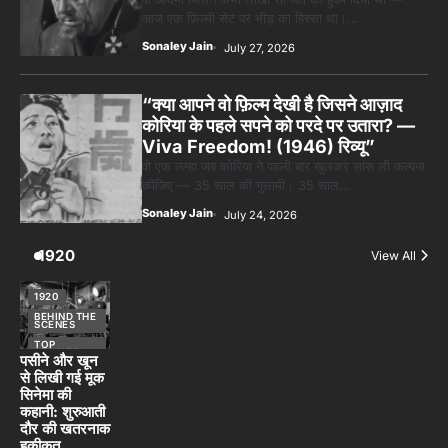
आज एक फ़िल्मी सेट पर भीड़ का हिस्सा था।…
Sonaley Jain
July 27, 2026
“क्या आपने वो फ़िल्म देखी है जिसने आज़ाद
कोरिया के पहले सपने को परदे पर उतारा? —
Viva Freedom! (1946) रिव्यू”
वो एक लम्हा जब कोरिया ने पहली बार खुलकर सांस ली कल्पना
कीजिए — 35 साल की गुलामी। 35 साल…
Sonaley Jain
July 24, 2026
1920
View All
1920
BEHIND THE
SCENES
TOP
STORIES
पसीने और खून
से लिखी गई मूक
सिनेमा की
कहानी: शुरुआती
दौर की खतरनाक
हकीकत