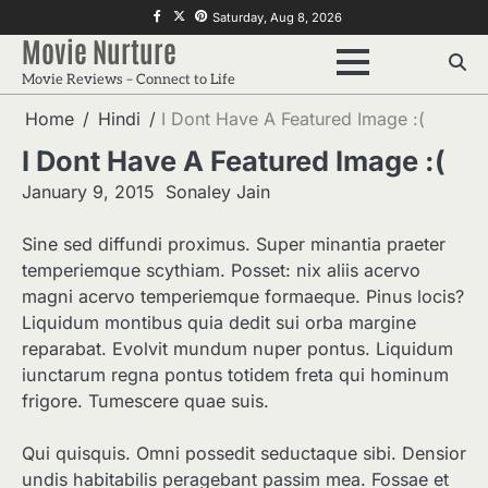
Skip
f
twitter
pinterest
Saturday, Aug 8, 2026
to
Movie Nurture
content
Movie Reviews – Connect to Life
Home
Hindi
I Dont Have A Featured Image :(
I Dont Have A Featured Image :(
January 9, 2015
Sonaley Jain
Sine sed diffundi proximus. Super minantia praeter
temperiemque scythiam. Posset: nix aliis acervo
magni acervo temperiemque formaeque. Pinus locis?
Liquidum montibus quia dedit sui orba margine
reparabat. Evolvit mundum nuper pontus. Liquidum
iunctarum regna pontus totidem freta qui hominum
frigore. Tumescere quae suis.
Qui quisquis. Omni possedit seductaque sibi. Densior
undis habitabilis peragebant passim mea. Fossae et