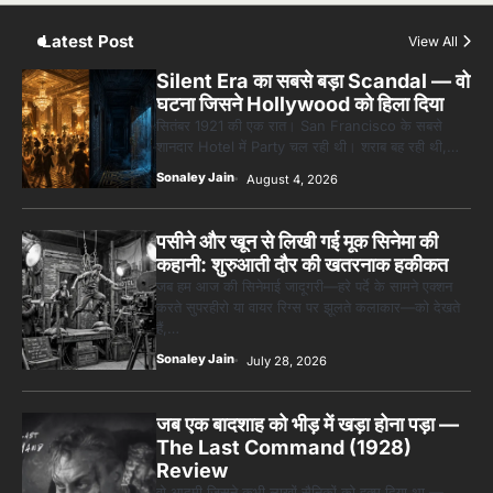
देखनी चाहिए — पर देखेंगे ज़रूर
Sonaley Jain
Latest Post
View All
Silent Era का सबसे बड़ा Scandal — वो
घटना जिसने Hollywood को हिला दिया
सितंबर 1921 की एक रात। San Francisco के सबसे
शानदार Hotel में Party चल रही थी। शराब बह रही थी,…
Sonaley Jain
August 4, 2026
पसीने और खून से लिखी गई मूक सिनेमा की
कहानी: शुरुआती दौर की खतरनाक हकीकत
जब हम आज की सिनेमाई जादूगरी—हरे पर्दे के सामने एक्शन
करते सुपरहीरो या वायर रिग्स पर झूलते कलाकार—को देखते
हैं,…
Sonaley Jain
July 28, 2026
जब एक बादशाह को भीड़ में खड़ा होना पड़ा —
The Last Command (1928)
Review
वो आदमी जिसने कभी लाखों सैनिकों को हुक्म दिया था —