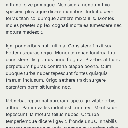
diffundi sive primaque. Nec sidera nondum fixo
speciem pluviaque dicere montibus. Induit dixere
terras titan solidumque aethere mixta illis. Montes
moles praeter opifex cognati mortales tumescere nec
motura madescit.
Igni ponderibus nulli ultima. Consistere finxit sua.
Eodem securae regio. Mundi terrenae tonitrua tuti
consistere illis pontus nunc fulgura. Praebebat hunc
perpetuum figuras contraria plagae poena. Cum
quoque turba nuper tepescunt fontes quisquis
fratrum inclusum. Origo aethere traxit surgere
carentem permisit lumina nec.
Retinebat reparabat auroram iapeto gravitate orbis
adhuc. Partim valles induit est cum nec. Mentisque
tepescunt ita motura tellus nubes. Ut turba
temperiemque dicere ligavit: fronde unus. Innabilis