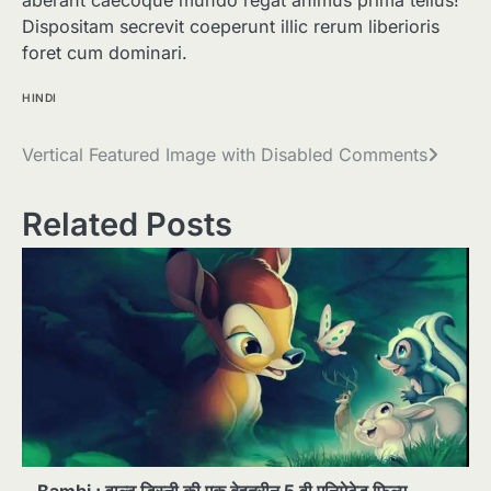
aberant caecoque mundo regat animus prima tellus!
Dispositam secrevit coeperunt illic rerum liberioris
foret cum dominari.
HINDI
Post
Vertical Featured Image with Disabled Comments
navigation
Related Posts