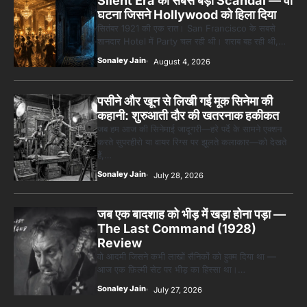
Silent Era का सबसे बड़ा Scandal — वो
घटना जिसने Hollywood को हिला दिया
सितंबर 1921 की एक रात। San Francisco के सबसे
शानदार Hotel में Party चल रही थी। शराब बह रही थी,…
Sonaley Jain
August 4, 2026
पसीने और खून से लिखी गई मूक सिनेमा की
कहानी: शुरुआती दौर की खतरनाक हकीकत
जब हम आज की सिनेमाई जादूगरी—हरे पर्दे के सामने एक्शन
करते सुपरहीरो या वायर रिग्स पर झूलते कलाकार—को देखते
हैं,…
Sonaley Jain
July 28, 2026
जब एक बादशाह को भीड़ में खड़ा होना पड़ा —
The Last Command (1928)
Review
वो आदमी जिसने कभी लाखों सैनिकों को हुक्म दिया था —
आज एक फ़िल्मी सेट पर भीड़ का हिस्सा था।…
Sonaley Jain
July 27, 2026