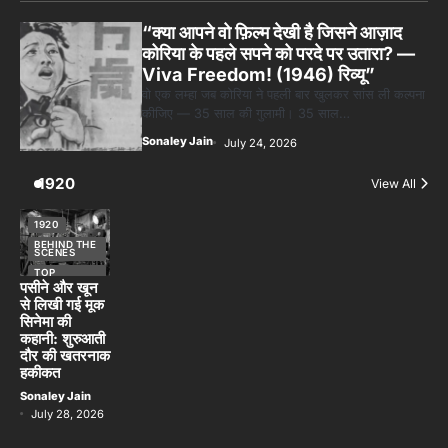
“क्या आपने वो फ़िल्म देखी है जिसने आज़ाद
कोरिया के पहले सपने को परदे पर उतारा? —
Viva Freedom! (1946) रिव्यू”
वो एक लम्हा जब कोरिया ने पहली बार खुलकर सांस ली कल्पना
कीजिए — 35 साल की गुलामी। 35 साल…
Sonaley Jain
July 24, 2026
1920
View All
1920
BEHIND THE
SCENES
TOP
STORIES
पसीने और खून
से लिखी गई मूक
सिनेमा की
कहानी: शुरुआती
दौर की खतरनाक
हकीकत
Sonaley Jain
July 28, 2026