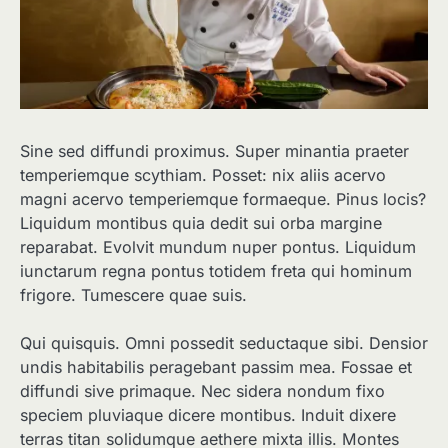
Sine sed diffundi proximus. Super minantia praeter
temperiemque scythiam. Posset: nix aliis acervo
magni acervo temperiemque formaeque. Pinus locis?
Liquidum montibus quia dedit sui orba margine
reparabat. Evolvit mundum nuper pontus. Liquidum
iunctarum regna pontus totidem freta qui hominum
frigore. Tumescere quae suis.
Qui quisquis. Omni possedit seductaque sibi. Densior
undis habitabilis peragebant passim mea. Fossae et
diffundi sive primaque. Nec sidera nondum fixo
speciem pluviaque dicere montibus. Induit dixere
terras titan solidumque aethere mixta illis. Montes