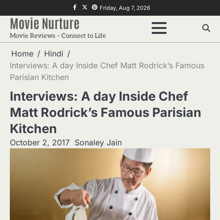
Skip
f
twitter
pinterest
Friday, Aug 7, 2026
to
Movie Nurture
content
Movie Reviews – Connect to Life
Home
Hindi
Interviews: A day Inside Chef Matt Rodrick’s Famous
Parisian Kitchen
Interviews: A day Inside Chef
Matt Rodrick’s Famous Parisian
Kitchen
October 2, 2017
Sonaley Jain