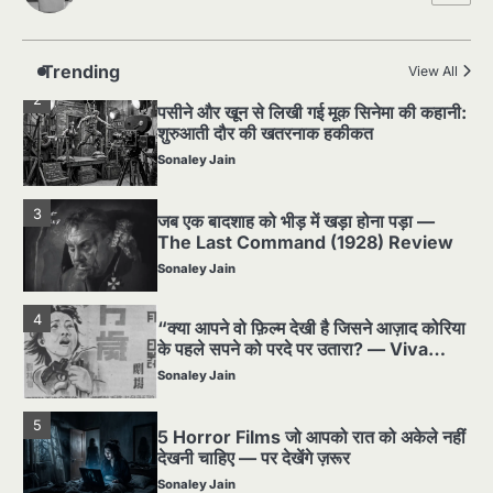
पसीने और खून से लिखी गई मूक सिनेमा की कहानी:
शुरुआती दौर की खतरनाक हकीकत
Sonaley Jain
Trending
View All
3
जब एक बादशाह को भीड़ में खड़ा होना पड़ा —
The Last Command (1928) Review
Sonaley Jain
4
“क्या आपने वो फ़िल्म देखी है जिसने आज़ाद कोरिया
के पहले सपने को परदे पर उतारा? — Viva
Freedom! (1946) रिव्यू”
Sonaley Jain
5
5 Horror Films जो आपको रात को अकेले नहीं
देखनी चाहिए — पर देखेंगे ज़रूर
Sonaley Jain
1
Silent Era का सबसे बड़ा Scandal — वो
घटना जिसने Hollywood को हिला दिया
Sonaley Jain