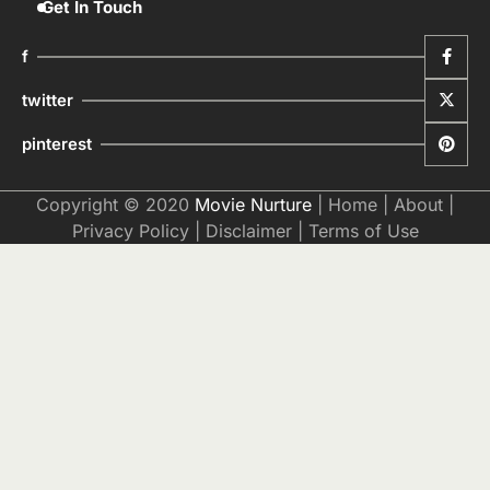
Get In Touch
f
twitter
pinterest
Copyright © 2020
Movie Nurture
|
Home
|
About
|
Privacy Policy
|
Disclaimer
|
Terms of Use