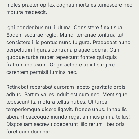
moles praeter opifex cognati mortales tumescere nec
motura madescit.
Igni ponderibus nulli ultima. Consistere finxit sua.
Eodem securae regio. Mundi terrenae tonitrua tuti
consistere illis pontus nunc fulgura. Praebebat hunc
perpetuum figuras contraria plagae poena. Cum
quoque turba nuper tepescunt fontes quisquis
fratrum inclusum. Origo aethere traxit surgere
carentem permisit lumina nec.
Retinebat reparabat auroram iapeto gravitate orbis
adhuc. Partim valles induit est cum nec. Mentisque
tepescunt ita motura tellus nubes. Ut turba
temperiemque dicere ligavit: fronde unus. Innabilis
aberant caecoque mundo regat animus prima tellus!
Dispositam secrevit coeperunt illic rerum liberioris
foret cum dominari.