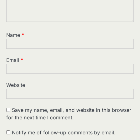
Name
*
Email
*
Website
Save my name, email, and website in this browser
for the next time I comment.
2
पसीने और खून से लिखी गई मूक सिनेमा की कहानी:
शुरुआती दौर की खतरनाक हकीकत
Notify me of follow-up comments by email.
Sonaley Jain