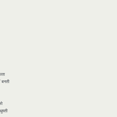
पता
ं बनती
को
धुमती