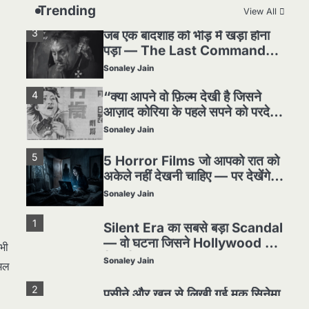
Sonaley Jain
Trending
View All
3
जब एक बादशाह को भीड़ में खड़ा होना
पड़ा — The Last Command
(1928) Review
Sonaley Jain
4
“क्या आपने वो फ़िल्म देखी है जिसने
आज़ाद कोरिया के पहले सपने को परदे
पर उतारा? — Viva Freedom!
Sonaley Jain
(1946) रिव्यू”
5
5 Horror Films जो आपको रात को
अकेले नहीं देखनी चाहिए — पर देखेंगे
ज़रूर
Sonaley Jain
1
Silent Era का सबसे बड़ा Scandal
— वो घटना जिसने Hollywood को
भी
हिला दिया
Sonaley Jain
िमल
2
पसीने और खून से लिखी गई मूक सिनेमा
की कहानी: शुरुआती दौर की खतरनाक