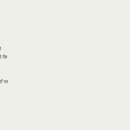
ी
ै कि
ाँ पर