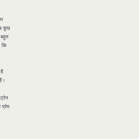
का
ब कुछ
 बहुत
ै कि
है
है।
ट्रेन
प्रेम