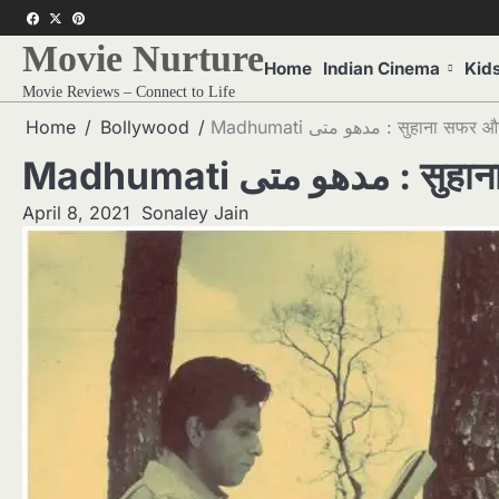
Skip
f
twitter
pinterest
to
Movie Nurture
content
Home
Indian Cinema
Kid
Movie Reviews – Connect to Life
Home
Bollywood
Madhumati مدھو متی : सुहान
Madhumati ی
April 8, 2021
Sonaley Jain