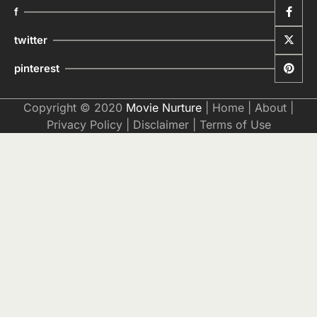
f
twitter
pinterest
Copyright © 2020
Movie Nurture
|
Home
|
About
|
Privacy Policy
|
Disclaimer
|
Terms of Use