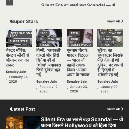
1
Silent Era का सबसे बड़ा Scandal — वो
घटना जिसने Hollywood को हिला दिया
Sonaley Jain
Super Stars
View All
2
INTERNATIONAL
1950
1920
BOLLYWOOD
पसीने और खून से लिखी गई मूक सिनेमा की कहानी:
STAR
शुरुआती दौर की खतरनाक हकीकत
BOLLYWOOD
1930
FILMS
SUPER STAR
FILMS
BOLLYWOOD
HINDI
Sonaley Jain
TOP
चेस्टर मॉरिस:
निम्मी: ‘अनकही’
गुमनाम सितारे:
सुरैया: वह
STORIES
HINDI
HINDI
NATIONAL
STAR
बोस्टन ब्लैकी से
दास्तां और हिंदी
मास्टर विट्ठल
सुपरस्टार जिसके
NATIONAL
NATIONAL
STAR
STAR
SUPER STAR
ऑस्कर तक का
सिनेमा की वो
— भारत की
पीछे दीवानी थी
3
जब एक बादशाह को भीड़ में खड़ा होना पड़ा —
सफर
‘शोख’ अदाकारा
पहली सवाक
दुनिया, पर अपनी
POPULAR
OLD FILMS
TOP
STORIES
The Last Command (1928) Review
जिसे दुनिया भूल
फिल्म ‘आलम
ही ज़िंदगी में
SUPER STAR
SUPER STAR
Sonaley Jain
गई
आरा’ के नायक
अकेली रह गईं
Sonaley Jain
TOP
TOP
February 24,
STORIES
STORIES
2026
Sonaley Jain
Sonaley Jain
Sonaley Jain
February 12,
January 23,
January 20,
4
“क्या आपने वो फ़िल्म देखी है जिसने आज़ाद कोरिया
2026
2026
2026
के पहले सपने को परदे पर उतारा? — Viva
Freedom! (1946) रिव्यू”
Sonaley Jain
Latest Post
View All
5
Silent Era का सबसे बड़ा Scandal — वो
5 Horror Films जो आपको रात को अकेले नहीं
घटना जिसने Hollywood को हिला दिया
देखनी चाहिए — पर देखेंगे ज़रूर