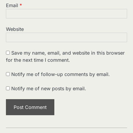
Email
*
Website
Save my name, email, and website in this browser
for the next time I comment.
2
पसीने और खून से लिखी गई मूक सिनेमा की कहानी:
शुरुआती दौर की खतरनाक हकीकत
Notify me of follow-up comments by email.
Sonaley Jain
Notify me of new posts by email.
3
जब एक बादशाह को भीड़ में खड़ा होना पड़ा —
The Last Command (1928) Review
Sonaley Jain
4
“क्या आपने वो फ़िल्म देखी है जिसने आज़ाद कोरिया
के पहले सपने को परदे पर उतारा? — Viva