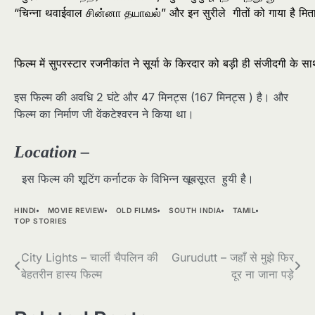
“
चिन्ना
थवाईवाल
சின்னா
தயாவல்
”
और
इन
सुरीले
गीतों
को
गाया
है
मित
फिल्म
में
सुपरस्टार
रजनीकांत
ने
सूर्या
के
किरदार
को
बड़ी
ही
संजीदगी
के
सा
इस फिल्म की अवधि 2 घंटे और 47 मिनट्स (167 मिनट्स ) है। और
फिल्म का निर्माण जी वेंकटेश्वरन ने किया था।
Location –
इस फिल्म की शूटिंग कर्नाटक के विभिन्न खूबसूरत हुयी है।
HINDI
MOVIE REVIEW
OLD FILMS
SOUTH INDIA
TAMIL
TOP STORIES
Post
City Lights – चार्ली चैपलिन की
Gurudutt – जहाँ से मुझे फिर
बेहतरीन हास्य फिल्म
दूर ना जाना पड़े
navigation