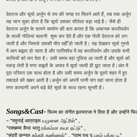
देवराज और सूर्या अर्जुन से तय की जगह पर मिलने आते हैं, तब तक अर्जुन
यह जान चुका होता है कि सूर्या उसका सौतेला बड़ा भाई है। जैसे ही
देवराज अर्जुन के सामने समर्पण की बात करता है कि अचानक कालीवर्धन
के साथी गोलियां चलानी शुरू कर देते हैं और एक गोली देवराज को लग
जाती है और जिससे उसकी मौत वहीँ हो जाती है। यह देखकर सूर्या गुस्से
में आग बबूला हो जाता है और प्रतिशोध में वह कालीवर्धन और उसके सभी
साथियों को मार देता है। उसी समय वहां पुलिस आ जाती है और सूर्या को
पकड़ लेती है मगर सबूतों के अभाव में सूर्या जल्दी ही छूट जाता है।अंत में
पूरा परिवार एक साथ होता है और उसी समय अर्जुन के दूसरे शहर में हुए
तबादले की खबर आती है।अर्जुन को अपनी पत्नी संग वहां जाना होता है
मगर कल्याणी अपने बड़े बेटे सूर्या के साथ रहना चुनती है।
Songs&Cast-
फिल्म
का
संगीत
इलयराजा
ने
दिया
है
और
उन्होंने
फिल
–
“
यमुनाई
आत्राइल
யமுனை
ஆட்ரில்
” ,
“
रक्खम्मा
कैया
थातु
ரக்கம்மா
கயா
தட்டு
” ,
“
सुंदरी
कन्नल
சுந்தரி
கண்ணல்
” , “
पुतम
पुथु
पू
புதம்
புத்து
பூ
”