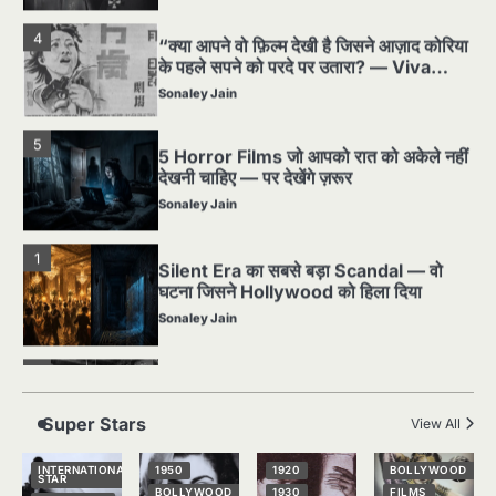
4
“क्या आपने वो फ़िल्म देखी है जिसने आज़ाद कोरिया
के पहले सपने को परदे पर उतारा? — Viva
Freedom! (1946) रिव्यू”
Sonaley Jain
5
5 Horror Films जो आपको रात को अकेले नहीं
देखनी चाहिए — पर देखेंगे ज़रूर
Sonaley Jain
1
Silent Era का सबसे बड़ा Scandal — वो
घटना जिसने Hollywood को हिला दिया
Sonaley Jain
2
पसीने और खून से लिखी गई मूक सिनेमा की कहानी:
शुरुआती दौर की खतरनाक हकीकत
Sonaley Jain
Super Stars
View All
3
जब एक बादशाह को भीड़ में खड़ा होना पड़ा —
INTERNATIONAL
1950
1920
BOLLYWOOD
STAR
The Last Command (1928) Review
BOLLYWOOD
1930
FILMS