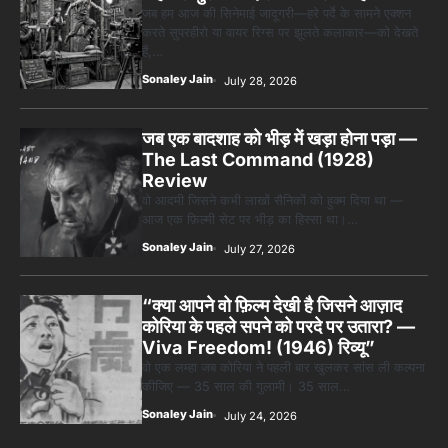
जब हम आज की सिनेमाई जादूगरी—हरे पर्दे के सामने एक्शन
करते सुपरहीरो या वायर रिग्स पर झूलते कलाकार—को देखते
हैं,…
Sonaley Jain
July 28, 2026
जब एक बादशाह को भीड़ में खड़ा होना पड़ा —
The Last Command (1928)
Review
वो आदमी जिसने कभी लाखों सैनिकों को हुक्म दिया था —
आज एक फ़िल्मी सेट पर भीड़ का हिस्सा था।…
Sonaley Jain
July 27, 2026
“क्या आपने वो फ़िल्म देखी है जिसने आज़ाद
कोरिया के पहले सपने को परदे पर उतारा? —
Viva Freedom! (1946) रिव्यू”
वो एक लम्हा जब कोरिया ने पहली बार खुलकर सांस ली कल्पना
कीजिए — 35 साल की गुलामी। 35 साल…
Sonaley Jain
July 24, 2026