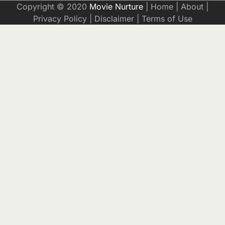
Copyright © 2020
Movie Nurture
|
Home
|
About
|
Privacy Policy
|
Disclaimer
|
Terms of Use