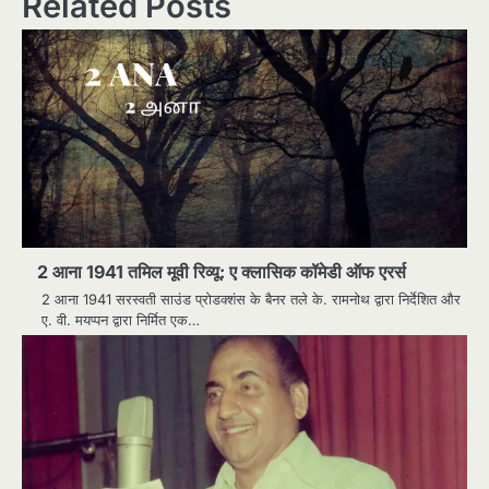
Related Posts
2 आना 1941 तमिल मूवी रिव्यू: ए क्लासिक कॉमेडी ऑफ एरर्स
2 आना 1941 सरस्वती साउंड प्रोडक्शंस के बैनर तले के. रामनोथ द्वारा निर्देशित और
ए. वी. मयप्पन द्वारा निर्मित एक…