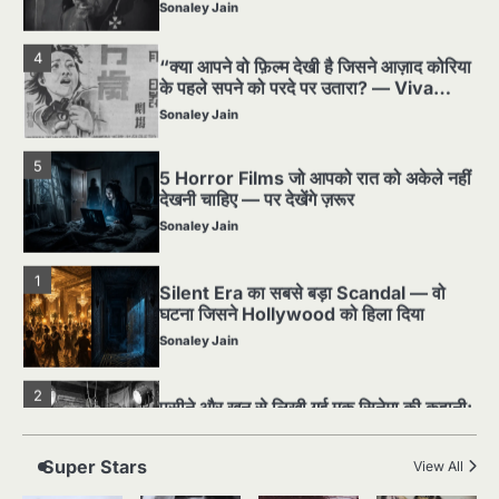
Sonaley Jain
4
“क्या आपने वो फ़िल्म देखी है जिसने आज़ाद कोरिया
के पहले सपने को परदे पर उतारा? — Viva
Freedom! (1946) रिव्यू”
Sonaley Jain
5
5 Horror Films जो आपको रात को अकेले नहीं
देखनी चाहिए — पर देखेंगे ज़रूर
Sonaley Jain
1
Silent Era का सबसे बड़ा Scandal — वो
घटना जिसने Hollywood को हिला दिया
Sonaley Jain
2
पसीने और खून से लिखी गई मूक सिनेमा की कहानी:
शुरुआती दौर की खतरनाक हकीकत
Sonaley Jain
Super Stars
View All