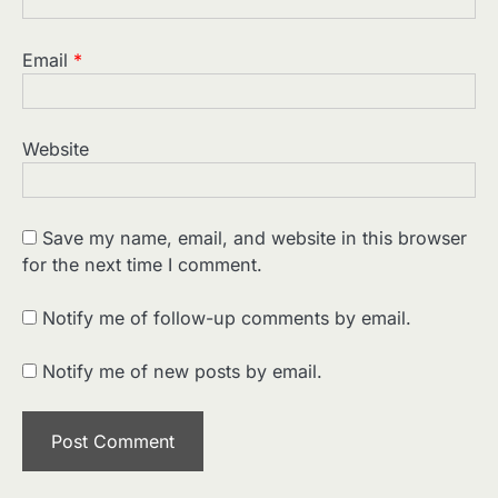
Email
*
Website
Save my name, email, and website in this browser
for the next time I comment.
2
पसीने और खून से लिखी गई मूक सिनेमा की कहानी:
शुरुआती दौर की खतरनाक हकीकत
Notify me of follow-up comments by email.
Sonaley Jain
Notify me of new posts by email.
3
जब एक बादशाह को भीड़ में खड़ा होना पड़ा —
The Last Command (1928) Review
Sonaley Jain
4