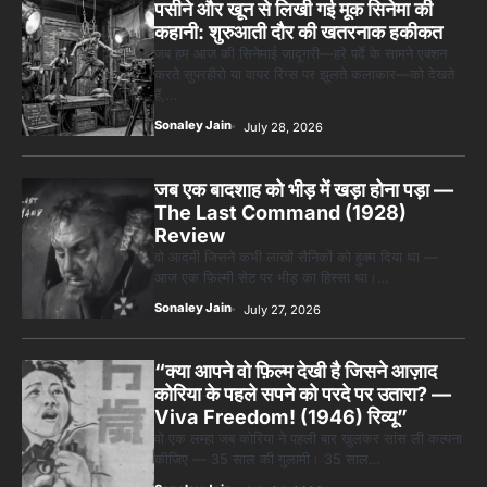
पसीने और खून से लिखी गई मूक सिनेमा की
कहानी: शुरुआती दौर की खतरनाक हकीकत
जब हम आज की सिनेमाई जादूगरी—हरे पर्दे के सामने एक्शन
करते सुपरहीरो या वायर रिग्स पर झूलते कलाकार—को देखते
हैं,…
Sonaley Jain
July 28, 2026
जब एक बादशाह को भीड़ में खड़ा होना पड़ा —
The Last Command (1928)
Review
वो आदमी जिसने कभी लाखों सैनिकों को हुक्म दिया था —
आज एक फ़िल्मी सेट पर भीड़ का हिस्सा था।…
Sonaley Jain
July 27, 2026
“क्या आपने वो फ़िल्म देखी है जिसने आज़ाद
कोरिया के पहले सपने को परदे पर उतारा? —
Viva Freedom! (1946) रिव्यू”
वो एक लम्हा जब कोरिया ने पहली बार खुलकर सांस ली कल्पना
कीजिए — 35 साल की गुलामी। 35 साल…