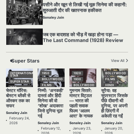
2
पसीने और खून से लिखी गई मूक सिनेमा की कहानी:
शुरुआती दौर की खतरनाक हकीकत
Sonaley Jain
Super Stars
View All
3
जब एक बादशाह को भीड़ में खड़ा होना पड़ा —
INTERNATIONAL
1950
1920
BOLLYWOOD
STAR
The Last Command (1928) Review
BOLLYWOOD
1930
FILMS
SUPER STAR
FILMS
BOLLYWOOD
HINDI
Sonaley Jain
TOP
चेस्टर मॉरिस:
निम्मी: ‘अनकही’
गुमनाम सितारे:
सुरैया: वह
STORIES
HINDI
HINDI
NATIONAL
STAR
बोस्टन ब्लैकी से
दास्तां और हिंदी
मास्टर विट्ठल
सुपरस्टार जिसके
NATIONAL
NATIONAL
4
STAR
STAR
SUPER STAR
ऑस्कर तक का
सिनेमा की वो
— भारत की
पीछे दीवानी थी
“क्या आपने वो फ़िल्म देखी है जिसने आज़ाद कोरिया
सफर
‘शोख’ अदाकारा
पहली सवाक
दुनिया, पर अपनी
POPULAR
OLD FILMS
TOP
के पहले सपने को परदे पर उतारा? — Viva
STORIES
जिसे दुनिया भूल
फिल्म ‘आलम
ही ज़िंदगी में
SUPER STAR
SUPER STAR
Freedom! (1946) रिव्यू”
Sonaley Jain
Sonaley Jain
गई
आरा’ के नायक
अकेली रह गईं
TOP
TOP
February 24,
STORIES
STORIES
2026
Sonaley Jain
Sonaley Jain
Sonaley Jain
5
February 12,
January 23,
January 20,
5 Horror Films जो आपको रात को अकेले नहीं
2026
2026
2026
देखनी चाहिए — पर देखेंगे ज़रूर
Sonaley Jain
Latest Post
View All
Silent Era का सबसे बड़ा Scandal — वो
घटना जिसने Hollywood को हिला दिया