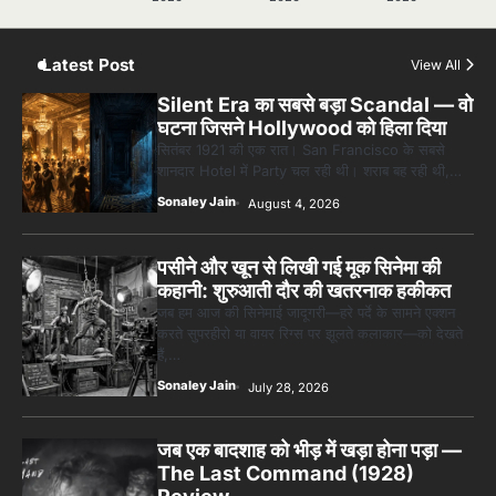
सितंबर 1921 की एक रात। San Francisco के सबसे
शानदार Hotel में Party चल रही थी। शराब बह रही थी,…
Sonaley Jain
August 4, 2026
पसीने और खून से लिखी गई मूक सिनेमा की
कहानी: शुरुआती दौर की खतरनाक हकीकत
जब हम आज की सिनेमाई जादूगरी—हरे पर्दे के सामने एक्शन
करते सुपरहीरो या वायर रिग्स पर झूलते कलाकार—को देखते
हैं,…
Sonaley Jain
July 28, 2026
जब एक बादशाह को भीड़ में खड़ा होना पड़ा —
The Last Command (1928)
Review
वो आदमी जिसने कभी लाखों सैनिकों को हुक्म दिया था —
आज एक फ़िल्मी सेट पर भीड़ का हिस्सा था।…
Sonaley Jain
July 27, 2026