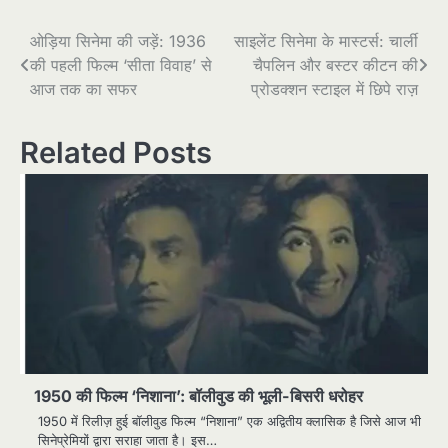
Post
ओड़िया सिनेमा की जड़ें: 1936
साइलेंट सिनेमा के मास्टर्स: चार्ली
की पहली फिल्म ‘सीता विवाह’ से
चैपलिन और बस्टर कीटन की
navigation
आज तक का सफर
प्रोडक्शन स्टाइल में छिपे राज़
Related Posts
1950 की फिल्म ‘निशाना’: बॉलीवुड की भूली-बिसरी धरोहर
1950 में रिलीज़ हुई बॉलीवुड फिल्म “निशाना” एक अद्वितीय क्लासिक है जिसे आज भी
सिनेप्रेमियों द्वारा सराहा जाता है। इस…