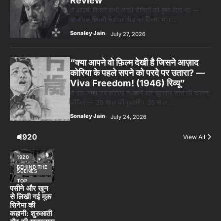
“क्या आपने वो फ़िल्म देखी है जिसने आज़ाद
कोरिया के पहले सपने को परदे पर उतारा? —
Viva Freedom! (1946) रिव्यू”
वो एक लम्हा जब कोरिया ने पहली बार खुलकर सांस ली कल्पना
कीजिए — 35 साल की गुलामी। 35 साल…
Sonaley Jain
July 24, 2026
1920
View All
1920
BEHIND THE
SCENES
TOP
STORIES
पसीने और खून
से लिखी गई मूक
सिनेमा की
कहानी: शुरुआती
दौर की खतरनाक
हकीकत
Sonaley Jain
July 28, 2026
Get In Touch