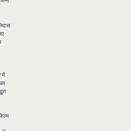
भिन्न
लिदास
िए
य
में
 का
धृत
फिल्म