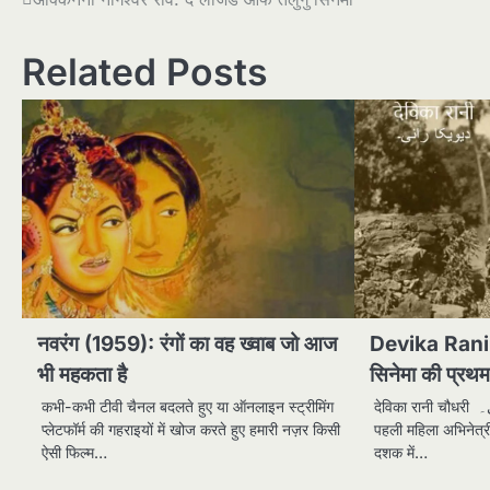
Post
navigation
Related Posts
नवरंग (1959): रंगों का वह ख्वाब जो आज
Devika Rani دیویکا رانی۔ : भारत
भी महकता है
सिनेमा की प्रथम
कभी-कभी टीवी चैनल बदलते हुए या ऑनलाइन स्ट्रीमिंग
देविका रानी चौधरी دیویکا رانی۔ भारतीय सिनेमा की
प्लेटफॉर्म की गहराइयों में खोज करते हुए हमारी नज़र किसी
पहली महिला अभिनेत्
ऐसी फिल्म…
दशक में…