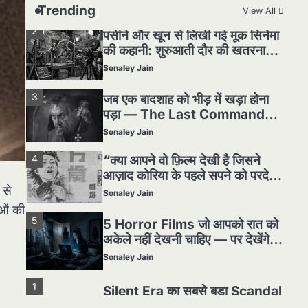
हकीकत
Sonaley Jain
Trending
View All
3
जब एक बादशाह को भीड़ में खड़ा होना
पड़ा — The Last Command
(1928) Review
Sonaley Jain
4
“क्या आपने वो फ़िल्म देखी है जिसने
आज़ाद कोरिया के पहले सपने को परदे
पर उतारा? — Viva Freedom!
Sonaley Jain
(1946) रिव्यू”
5
5 Horror Films जो आपको रात को
अकेले नहीं देखनी चाहिए — पर देखेंगे
 से
ज़रूर
Sonaley Jain
ओं की
1
Silent Era का सबसे बड़ा Scandal
— वो घटना जिसने Hollywood को
हिला दिया
Sonaley Jain
2
पसीने और खून से लिखी गई मूक सिनेमा