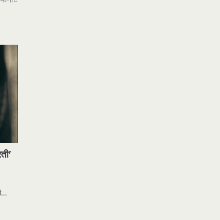
ती’
में…