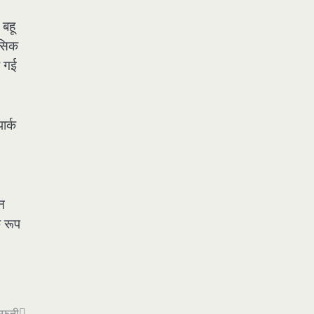
 बहू
नसिक
ो गई
ार्क
न
े रूप
्फनी