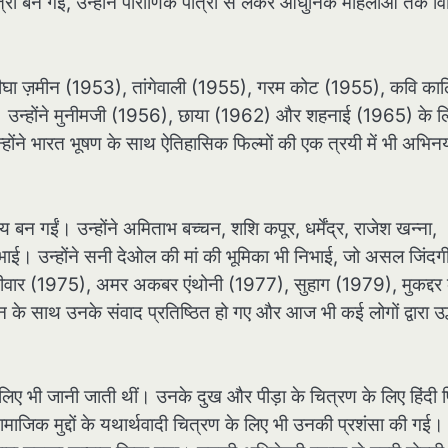
त्री बन गईं, उन्होंने पौराणिक पात्रों से लेकर आधुनिक महिलाओं तक वि
 बीघा ज़मीन (1953), तांगेवाली (1955), गरम कोट (1955), कवि का
। उन्होंने मुनीमजी (1956), छाया (1962) और शहनाई (1965) के ल
न्होंने भारत भूषण के साथ ऐतिहासिक फिल्मों की एक त्रयी में भी अभिन
याय बन गईं। उन्होंने अमिताभ बच्चन, शशि कपूर, धर्मेंद्र, राजेश खन्ना,
िभाई। उन्होंने सनी देओल की मां की भूमिका भी निभाई, जो असल जिंदगी 
ें थीं दीवार (1975), अमर अकबर एंथोनी (1977), सुहाग (1979), मुकद्दर
े साथ उनके संवाद प्रतिष्ठित हो गए और आज भी कई लोगों द्वारा उद्
ए भी जानी जाती थीं। उनके दुख और पीड़ा के चित्रण के लिए हिंदी 
माजिक मुद्दों के यथार्थवादी चित्रण के लिए भी उनकी प्रशंसा की गई।