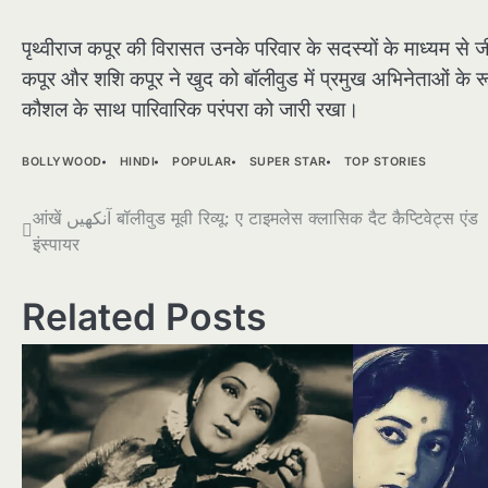
पृथ्वीराज कपूर की विरासत उनके परिवार के सदस्यों के माध्यम से ज
कपूर और शशि कपूर ने खुद को बॉलीवुड में प्रमुख अभिनेताओं के 
कौशल के साथ पारिवारिक परंपरा को जारी रखा।
BOLLYWOOD
HINDI
POPULAR
SUPER STAR
TOP STORIES
Post
आंखें آنکھیں बॉलीवुड मूवी रिव्यू: ए टाइमलेस क्लासिक दैट कैप्टिवेट्स एंड
इंस्पायर
navigation
Related Posts