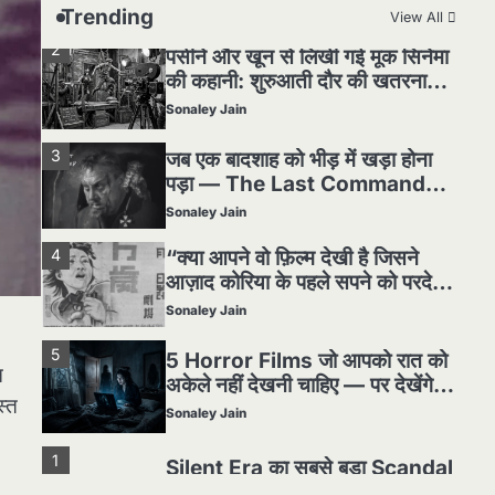
Trending
View All
हकीकत
Sonaley Jain
3
जब एक बादशाह को भीड़ में खड़ा होना
पड़ा — The Last Command
(1928) Review
Sonaley Jain
4
“क्या आपने वो फ़िल्म देखी है जिसने
आज़ाद कोरिया के पहले सपने को परदे
पर उतारा? — Viva Freedom!
Sonaley Jain
(1946) रिव्यू”
5
5 Horror Films जो आपको रात को
अकेले नहीं देखनी चाहिए — पर देखेंगे
ज़रूर
Sonaley Jain
न
1
Silent Era का सबसे बड़ा Scandal
स्त
— वो घटना जिसने Hollywood को
हिला दिया
Sonaley Jain
2
पसीने और खून से लिखी गई मूक सिनेमा