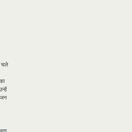
 चले
ौका
्हें
न-जन
फलता