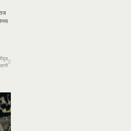
राज
भिनय
लीवुड
हानी