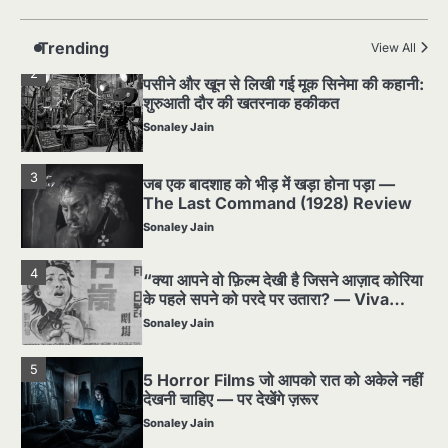
2
पसीने और खून से लिखी गई मूक सिनेमा की कहानी:
शुरुआती दौर की खतरनाक हकीकत
Trending
View All
Sonaley Jain
3
जब एक बादशाह को भीड़ में खड़ा होना पड़ा —
The Last Command (1928) Review
Sonaley Jain
4
“क्या आपने वो फ़िल्म देखी है जिसने आज़ाद कोरिया
के पहले सपने को परदे पर उतारा? — Viva
Freedom! (1946) रिव्यू”
Sonaley Jain
5
5 Horror Films जो आपको रात को अकेले नहीं
देखनी चाहिए — पर देखेंगे ज़रूर
Sonaley Jain
1
Silent Era का सबसे बड़ा Scandal — वो
घटना जिसने Hollywood को हिला दिया