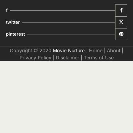
f
twitter
pinterest
Copyright © 2020
Movie Nurture
|
Home
|
About
|
Privacy Policy
|
Disclaimer
|
Terms of Use