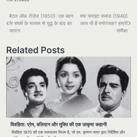
Post
बैटल ऑफ़ रोज़ेज़ (1950): एक बहन
क्या फ्लाइट कमांड (1940)
के संघर्ष के माध्यम से युद्ध के बाद का
आज भी है मनोरंजक? हमारी
navigation
जापान
समीक्षा
Related Posts
विवहिता: प्रेम, बलिदान और मुक्ति की एक उत्कृष्ट कहानी
विवहिता 1970 की एक मलयालम फिल्म है, जो एम. कृष्णन नायर द्वारा निर्देशित और