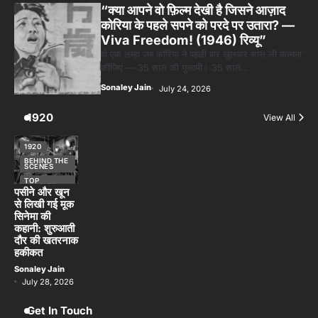
“क्या आपने वो फ़िल्म देखी है जिसने आज़ाद
कोरिया के पहले सपने को परदे पर उतारा? —
Viva Freedom! (1946) रिव्यू”
वो एक लम्हा जब कोरिया ने पहली बार खुलकर सांस ली कल्पना
कीजिए — 35 साल की गुलामी। 35 साल…
Sonaley Jain
July 24, 2026
1920
View All
1920
BEHIND THE
SCENES
TOP
STORIES
पसीने और खून
से लिखी गई मूक
सिनेमा की
कहानी: शुरुआती
दौर की खतरनाक
हकीकत
Sonaley Jain
July 28, 2026
Get In Touch