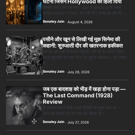
घटना जिसने Hollywood को हिला दिया
सितंबर 1921 की एक रात। San Francisco के सबसे
शानदार Hotel में Party चल रही थी। शराब बह रही थी,…
Sonaley Jain
August 4, 2026
पसीने और खून से लिखी गई मूक सिनेमा की
कहानी: शुरुआती दौर की खतरनाक हकीकत
जब हम आज की सिनेमाई जादूगरी—हरे पर्दे के सामने एक्शन
करते सुपरहीरो या वायर रिग्स पर झूलते कलाकार—को देखते
हैं,…
Sonaley Jain
July 28, 2026
जब एक बादशाह को भीड़ में खड़ा होना पड़ा —
The Last Command (1928)
Review
वो आदमी जिसने कभी लाखों सैनिकों को हुक्म दिया था —
आज एक फ़िल्मी सेट पर भीड़ का हिस्सा था।…
Sonaley Jain
July 27, 2026