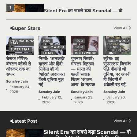
Sonaley Jain
2
पसीने और खून से लिखी गई मूक सिनेमा की कहानी:
Super Stars
View All
शुरुआती दौर की खतरनाक हकीकत
Sonaley Jain
INTERNATIONAL
1950
1920
BOLLYWOOD
STAR
BOLLYWOOD
1930
FILMS
SUPER STAR
3
FILMS
BOLLYWOOD
HINDI
जब एक बादशाह को भीड़ में खड़ा होना पड़ा —
TOP
चेस्टर मॉरिस:
निम्मी: ‘अनकही’
गुमनाम सितारे:
सुरैया: वह
STORIES
The Last Command (1928) Review
HINDI
HINDI
NATIONAL
STAR
बोस्टन ब्लैकी से
दास्तां और हिंदी
मास्टर विट्ठल
सुपरस्टार जिसके
NATIONAL
NATIONAL
Sonaley Jain
STAR
STAR
SUPER STAR
ऑस्कर तक का
सिनेमा की वो
— भारत की
पीछे दीवानी थी
सफर
‘शोख’ अदाकारा
पहली सवाक
दुनिया, पर अपनी
POPULAR
OLD FILMS
TOP
STORIES
जिसे दुनिया भूल
फिल्म ‘आलम
ही ज़िंदगी में
SUPER STAR
SUPER STAR
4
Sonaley Jain
“क्या आपने वो फ़िल्म देखी है जिसने आज़ाद कोरिया
गई
आरा’ के नायक
अकेली रह गईं
TOP
TOP
February 24,
के पहले सपने को परदे पर उतारा? — Viva
STORIES
STORIES
2026
Sonaley Jain
Sonaley Jain
Sonaley Jain
Freedom! (1946) रिव्यू”
Sonaley Jain
February 12,
January 23,
January 20,
2026
2026
2026
5
5 Horror Films जो आपको रात को अकेले नहीं
देखनी चाहिए — पर देखेंगे ज़रूर
Latest Post
View All
Sonaley Jain
Silent Era का सबसे बड़ा Scandal — वो