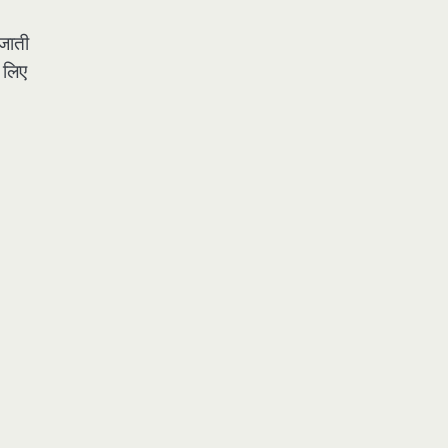
 जाती
े लिए