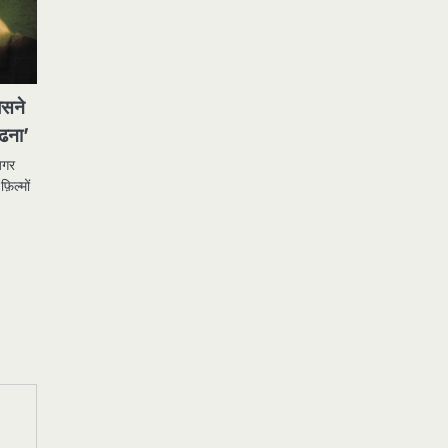
िसने
ंढना’
अगर
िल्मों