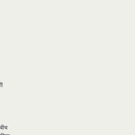
शी
 बीच