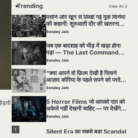
हकीकत
Sonaley Jain
Trending
View All
3
जब एक बादशाह को भीड़ में खड़ा होना
पड़ा — The Last Command
(1928) Review
Sonaley Jain
4
“क्या आपने वो फ़िल्म देखी है जिसने
आज़ाद कोरिया के पहले सपने को परदे
पर उतारा? — Viva Freedom!
Sonaley Jain
(1946) रिव्यू”
5
5 Horror Films जो आपको रात को
अकेले नहीं देखनी चाहिए — पर देखेंगे
ज़रूर
Sonaley Jain
1
Silent Era का सबसे बड़ा Scandal
ोड़ती
— वो घटना जिसने Hollywood को
हिला दिया
Sonaley Jain
2
पसीने और खून से लिखी गई मूक सिनेमा