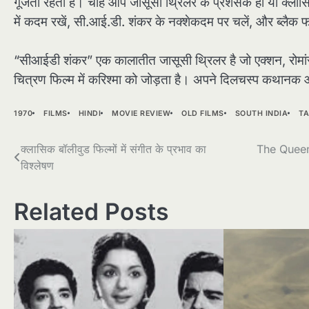
गूंजता रहता है। चाहे आप जासूसी थ्रिलर के प्रशंसक हों या क्लास
में कदम रखें, सी.आई.डी. शंकर के नक्शेकदम पर चलें, और ब्लैक फॉर
“सीआईडी शंकर” एक कालातीत जासूसी थ्रिलर है जो एक्शन, रोमा
चित्रण फिल्म में करिश्मा को जोड़ता है। अपने दिलचस्प कथानक
1970
FILMS
HINDI
MOVIE REVIEW
OLD FILMS
SOUTH INDIA
TA
Post
क्लासिक बॉलीवुड फिल्मों में संगीत के प्रभाव का
The Queen
विश्लेषण
navigation
Related Posts