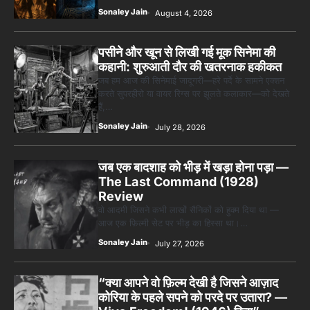
Sonaley Jain
August 4, 2026
पसीने और खून से लिखी गई मूक सिनेमा की
कहानी: शुरुआती दौर की खतरनाक हकीकत
जब हम आज की सिनेमाई जादूगरी—हरे पर्दे के सामने एक्शन
करते सुपरहीरो या वायर रिग्स पर झूलते कलाकार—को देखते
हैं,…
Sonaley Jain
July 28, 2026
जब एक बादशाह को भीड़ में खड़ा होना पड़ा —
The Last Command (1928)
Review
वो आदमी जिसने कभी लाखों सैनिकों को हुक्म दिया था —
आज एक फ़िल्मी सेट पर भीड़ का हिस्सा था।…
Sonaley Jain
July 27, 2026
“क्या आपने वो फ़िल्म देखी है जिसने आज़ाद
कोरिया के पहले सपने को परदे पर उतारा? —