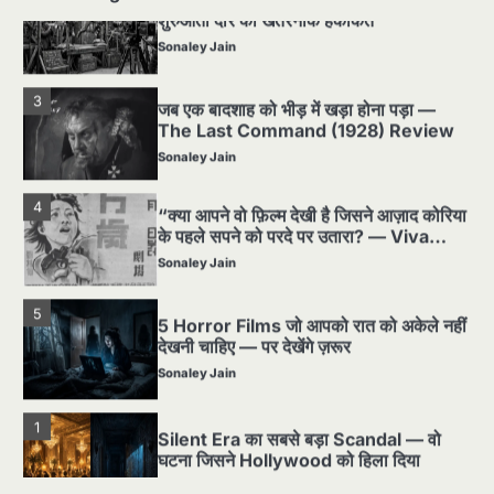
3
जब एक बादशाह को भीड़ में खड़ा होना पड़ा —
The Last Command (1928) Review
Sonaley Jain
4
“क्या आपने वो फ़िल्म देखी है जिसने आज़ाद कोरिया
के पहले सपने को परदे पर उतारा? — Viva
Freedom! (1946) रिव्यू”
Sonaley Jain
5
5 Horror Films जो आपको रात को अकेले नहीं
देखनी चाहिए — पर देखेंगे ज़रूर
Sonaley Jain
1
Silent Era का सबसे बड़ा Scandal — वो
घटना जिसने Hollywood को हिला दिया
Sonaley Jain
2
पसीने और खून से लिखी गई मूक सिनेमा की कहानी:
शुरुआती दौर की खतरनाक हकीकत