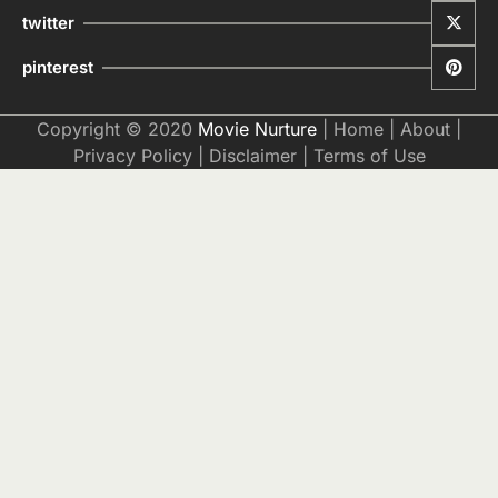
twitter
pinterest
Copyright © 2020
Movie Nurture
|
Home
|
About
|
Privacy Policy
|
Disclaimer
|
Terms of Use