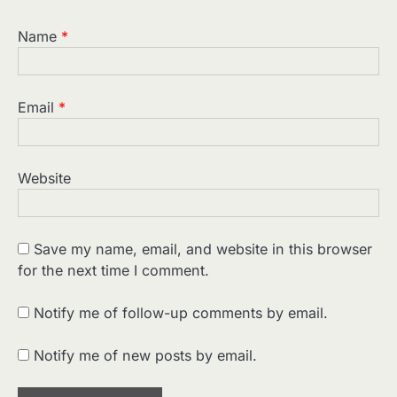
Name
*
Email
*
Website
Save my name, email, and website in this browser
for the next time I comment.
2
पसीने और खून से लिखी गई मूक सिनेमा की कहानी:
शुरुआती दौर की खतरनाक हकीकत
Notify me of follow-up comments by email.
Sonaley Jain
Notify me of new posts by email.
3
जब एक बादशाह को भीड़ में खड़ा होना पड़ा —
The Last Command (1928) Review