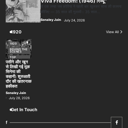
Viva Freedom! (1946) रिव्यू”
वो एक लम्हा जब कोरिया ने पहली बार खुलकर सांस ली कल्पना
कीजिए — 35 साल की गुलामी। 35 साल…
Sonaley Jain
July 24, 2026
1920
View All
1920
BEHIND THE
SCENES
TOP
STORIES
पसीने और खून
से लिखी गई मूक
सिनेमा की
कहानी: शुरुआती
दौर की खतरनाक
हकीकत
Sonaley Jain
July 28, 2026
Get In Touch
f