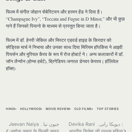
फिल्म में संगीत जोहान सेबेस्टियन और हरमन हेंड ने दिया है।
“Champagne Ivy”, “Toccata and Fugue in D Minor,” और भी कुछ
गाने हैं जिनको पियानो के माध्यम से प्रस्तुत किया जाता है।
फिल्म में डॉ. हेनरी जेकिल और मिस्टर एडवर्ड हाइड के किरदार को
फ़्रेड्रिक मार्च ने निभाया और उनका साथ दिया मिरियम हॉपकिंस ने आइवी
पियर्सन और मुरियल कैरव के रूप में रोज होबार्ट ने। अन्य कलाकारों में डॉ.
जॉन लैन्योन (होम्स हर्बर्ट), ब्रिगेडियर-जनरल डेनवर केयरव ( हॉलिवेल
हॉब्स)
HINDI
HOLLYWOOD
MOVIE REVIEW
OLD FILMS
TOP STORIES
Post
Jeevan Naiya جیون نیا۔
Devika Rani دیویکا رانی۔ :
:अशोक कुमार के फ़िल्मी सफर
भारतीय सिनेमा की प्रथम महिला