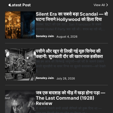
Sonaley Jain
Latest Post
View All
5
Silent Era का सबसे बड़ा Scandal — वो
5 Horror Films जो आपको रात को अकेले नहीं
घटना जिसने Hollywood को हिला दिया
देखनी चाहिए — पर देखेंगे ज़रूर
सितंबर 1921 की एक रात। San Francisco के सबसे
Sonaley Jain
शानदार Hotel में Party चल रही थी। शराब बह रही थी,…
Sonaley Jain
August 4, 2026
पसीने और खून से लिखी गई मूक सिनेमा की
कहानी: शुरुआती दौर की खतरनाक हकीकत
जब हम आज की सिनेमाई जादूगरी—हरे पर्दे के सामने एक्शन
करते सुपरहीरो या वायर रिग्स पर झूलते कलाकार—को देखते
हैं,…
Sonaley Jain
July 28, 2026
जब एक बादशाह को भीड़ में खड़ा होना पड़ा —
The Last Command (1928)
Review
वो आदमी जिसने कभी लाखों सैनिकों को हुक्म दिया था —
आज एक फ़िल्मी सेट पर भीड़ का हिस्सा था।…