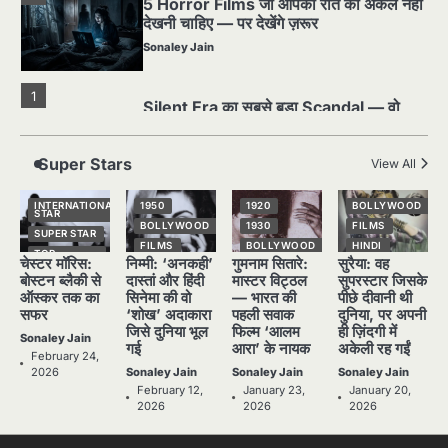
5 Horror Films जो आपको रात को अकेले नहीं
देखनी चाहिए — पर देखेंगे ज़रूर
Sonaley Jain
1
Silent Era का सबसे बड़ा Scandal — वो
घटना जिसने Hollywood को हिला दिया
Sonaley Jain
Super Stars
View All
2
INTERNATIONAL
1950
1920
BOLLYWOOD
पसीने और खून से लिखी गई मूक सिनेमा की कहानी:
STAR
शुरुआती दौर की खतरनाक हकीकत
BOLLYWOOD
1930
FILMS
SUPER STAR
FILMS
BOLLYWOOD
HINDI
Sonaley Jain
TOP
चेस्टर मॉरिस:
निम्मी: ‘अनकही’
गुमनाम सितारे:
सुरैया: वह
STORIES
HINDI
HINDI
NATIONAL
STAR
बोस्टन ब्लैकी से
दास्तां और हिंदी
मास्टर विट्ठल
सुपरस्टार जिसके
NATIONAL
NATIONAL
STAR
STAR
SUPER STAR
ऑस्कर तक का
सिनेमा की वो
— भारत की
पीछे दीवानी थी
3
जब एक बादशाह को भीड़ में खड़ा होना पड़ा —
सफर
‘शोख’ अदाकारा
पहली सवाक
दुनिया, पर अपनी
POPULAR
OLD FILMS
TOP
STORIES
The Last Command (1928) Review
जिसे दुनिया भूल
फिल्म ‘आलम
ही ज़िंदगी में
SUPER STAR
SUPER STAR
Sonaley Jain
गई
आरा’ के नायक
अकेली रह गईं
Sonaley Jain
TOP
TOP
February 24,
STORIES
STORIES
2026
Sonaley Jain
Sonaley Jain
Sonaley Jain
February 12,
January 23,
January 20,
4
“क्या आपने वो फ़िल्म देखी है जिसने आज़ाद कोरिया
2026
2026
2026
के पहले सपने को परदे पर उतारा? — Viva
Freedom! (1946) रिव्यू”