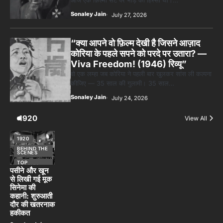
Sonaley Jain
July 27, 2026
“क्या आपने वो फ़िल्म देखी है जिसने आज़ाद
कोरिया के पहले सपने को परदे पर उतारा? —
Viva Freedom! (1946) रिव्यू”
वो एक लम्हा जब कोरिया ने पहली बार खुलकर सांस ली कल्पना
कीजिए — 35 साल की गुलामी। 35 साल…
Sonaley Jain
July 24, 2026
1920
View All
1920
BEHIND THE
SCENES
TOP
STORIES
पसीने और खून
से लिखी गई मूक
सिनेमा की
कहानी: शुरुआती
दौर की खतरनाक
हकीकत