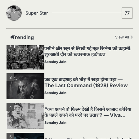
Super Star
77
1
Silent Era का सबसे बड़ा Scandal — वो
घटना जिसने Hollywood को हिला दिया
Sonaley Jain
Trending
View All
2
पसीने और खून से लिखी गई मूक सिनेमा की कहानी:
शुरुआती दौर की खतरनाक हकीकत
Sonaley Jain
3
जब एक बादशाह को भीड़ में खड़ा होना पड़ा —
The Last Command (1928) Review
Sonaley Jain
4
“क्या आपने वो फ़िल्म देखी है जिसने आज़ाद कोरिया
के पहले सपने को परदे पर उतारा? — Viva
Freedom! (1946) रिव्यू”
Sonaley Jain
5