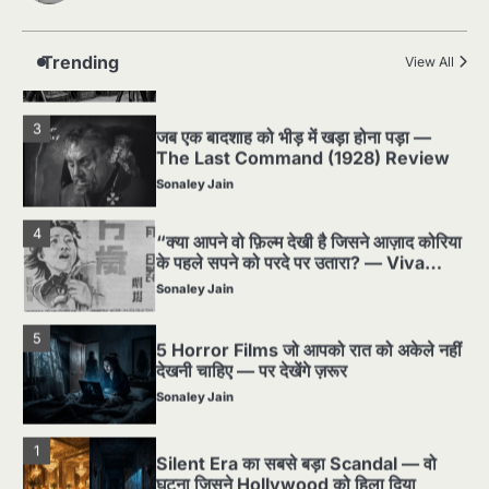
शुरुआती दौर की खतरनाक हकीकत
Sonaley Jain
Trending
View All
3
जब एक बादशाह को भीड़ में खड़ा होना पड़ा —
The Last Command (1928) Review
Sonaley Jain
4
“क्या आपने वो फ़िल्म देखी है जिसने आज़ाद कोरिया
के पहले सपने को परदे पर उतारा? — Viva
Freedom! (1946) रिव्यू”
Sonaley Jain
5
5 Horror Films जो आपको रात को अकेले नहीं
देखनी चाहिए — पर देखेंगे ज़रूर
Sonaley Jain
1
Silent Era का सबसे बड़ा Scandal — वो
घटना जिसने Hollywood को हिला दिया
Sonaley Jain