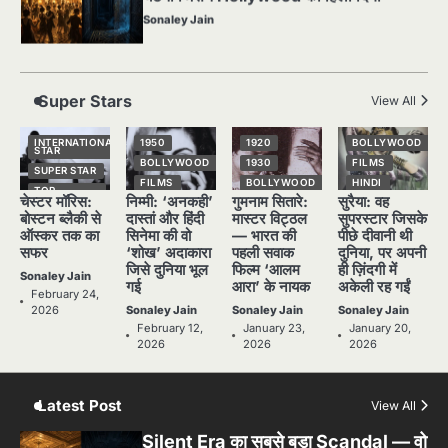
2
पसीने और खून से लिखी गई मूक सिनेमा की कहानी:
शुरुआती दौर की खतरनाक हकीकत
Sonaley Jain
Super Stars
View All
3
जब एक बादशाह को भीड़ में खड़ा होना पड़ा —
INTERNATIONAL
1950
1920
BOLLYWOOD
STAR
The Last Command (1928) Review
BOLLYWOOD
1930
FILMS
SUPER STAR
FILMS
BOLLYWOOD
HINDI
Sonaley Jain
TOP
चेस्टर मॉरिस:
निम्मी: ‘अनकही’
गुमनाम सितारे:
सुरैया: वह
STORIES
HINDI
HINDI
NATIONAL
STAR
बोस्टन ब्लैकी से
दास्तां और हिंदी
मास्टर विट्ठल
सुपरस्टार जिसके
NATIONAL
NATIONAL
4
STAR
STAR
SUPER STAR
ऑस्कर तक का
सिनेमा की वो
— भारत की
पीछे दीवानी थी
“क्या आपने वो फ़िल्म देखी है जिसने आज़ाद कोरिया
सफर
‘शोख’ अदाकारा
पहली सवाक
दुनिया, पर अपनी
POPULAR
OLD FILMS
TOP
के पहले सपने को परदे पर उतारा? — Viva
STORIES
जिसे दुनिया भूल
फिल्म ‘आलम
ही ज़िंदगी में
SUPER STAR
SUPER STAR
Freedom! (1946) रिव्यू”
Sonaley Jain
Sonaley Jain
गई
आरा’ के नायक
अकेली रह गईं
TOP
TOP
February 24,
STORIES
STORIES
2026
Sonaley Jain
Sonaley Jain
Sonaley Jain
5
February 12,
January 23,
January 20,
5 Horror Films जो आपको रात को अकेले नहीं
2026
2026
2026
देखनी चाहिए — पर देखेंगे ज़रूर
Sonaley Jain
Latest Post
View All
Silent Era का सबसे बड़ा Scandal — वो