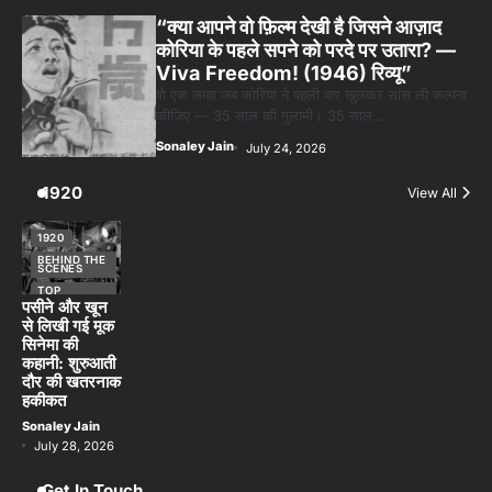
“क्या आपने वो फ़िल्म देखी है जिसने आज़ाद
कोरिया के पहले सपने को परदे पर उतारा? —
Viva Freedom! (1946) रिव्यू”
वो एक लम्हा जब कोरिया ने पहली बार खुलकर सांस ली कल्पना
कीजिए — 35 साल की गुलामी। 35 साल…
Sonaley Jain
July 24, 2026
1920
View All
1920
BEHIND THE
SCENES
TOP
STORIES
पसीने और खून
से लिखी गई मूक
सिनेमा की
कहानी: शुरुआती
दौर की खतरनाक
हकीकत
Sonaley Jain
July 28, 2026
Get In Touch