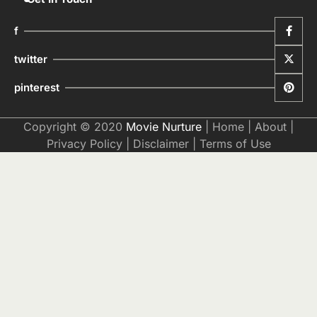
f
twitter
pinterest
Copyright © 2020
Movie Nurture
|
Home
|
About
|
Privacy Policy
|
Disclaimer
|
Terms of Use