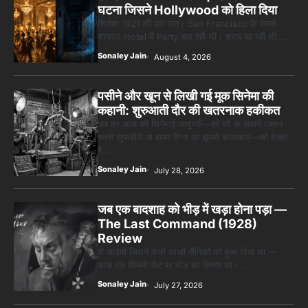
घटना जिसने Hollywood को हिला दिया
सितंबर 1921 की एक रात। San Francisco के सबसे
शानदार Hotel में Party चल रही थी। शराब बह रही थी,…
Sonaley Jain
August 4, 2026
पसीने और खून से लिखी गई मूक सिनेमा की
कहानी: शुरुआती दौर की खतरनाक हकीकत
जब हम आज की सिनेमाई जादूगरी—हरे पर्दे के सामने एक्शन
करते सुपरहीरो या वायर रिग्स पर झूलते कलाकार—को देखते
हैं,…
Sonaley Jain
July 28, 2026
जब एक बादशाह को भीड़ में खड़ा होना पड़ा —
The Last Command (1928)
Review
वो आदमी जिसने कभी लाखों सैनिकों को हुक्म दिया था —
आज एक फ़िल्मी सेट पर भीड़ का हिस्सा था।…
Sonaley Jain
July 27, 2026