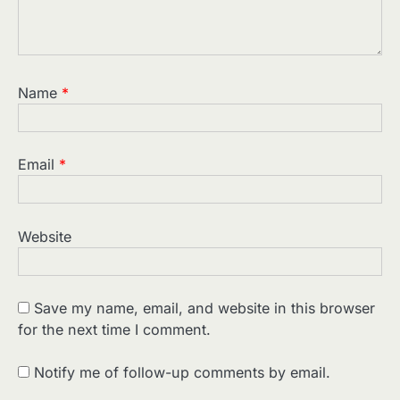
Name
*
Email
*
Website
Save my name, email, and website in this browser
for the next time I comment.
2
पसीने और खून से लिखी गई मूक सिनेमा की कहानी:
शुरुआती दौर की खतरनाक हकीकत
Notify me of follow-up comments by email.
Sonaley Jain