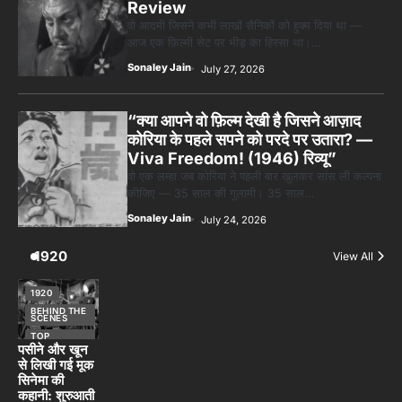
Review
वो आदमी जिसने कभी लाखों सैनिकों को हुक्म दिया था —
आज एक फ़िल्मी सेट पर भीड़ का हिस्सा था।…
Sonaley Jain
July 27, 2026
“क्या आपने वो फ़िल्म देखी है जिसने आज़ाद
कोरिया के पहले सपने को परदे पर उतारा? —
Viva Freedom! (1946) रिव्यू”
वो एक लम्हा जब कोरिया ने पहली बार खुलकर सांस ली कल्पना
कीजिए — 35 साल की गुलामी। 35 साल…
Sonaley Jain
July 24, 2026
1920
View All
1920
BEHIND THE
SCENES
TOP
STORIES
पसीने और खून
से लिखी गई मूक
सिनेमा की
कहानी: शुरुआती