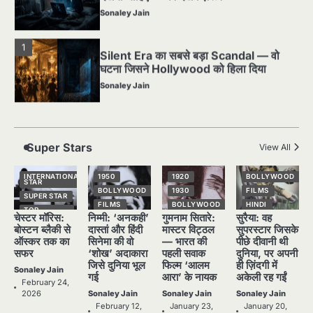
1
Silent Era का सबसे बड़ा Scandal — वो
घटना जिसने Hollywood को हिला दिया
Sonaley Jain
2
पसीने और खून से लिखी गई मूक सिनेमा की कहानी:
शुरुआती दौर की खतरनाक हकीकत
Sonaley Jain
Super Stars
View All
3
जब एक बादशाह को भीड़ में खड़ा होना पड़ा —
INTERNATIONAL
1950
1920
BOLLYWOOD
STAR
The Last Command (1928) Review
BOLLYWOOD
1930
FILMS
SUPER STAR
FILMS
BOLLYWOOD
HINDI
Sonaley Jain
TOP
चेस्टर मॉरिस:
निम्मी: ‘अनकही’
गुमनाम सितारे:
सुरैया: वह
STORIES
HINDI
HINDI
NATIONAL
STAR
बोस्टन ब्लैकी से
दास्तां और हिंदी
मास्टर विट्ठल
सुपरस्टार जिसके
NATIONAL
NATIONAL
4
STAR
STAR
SUPER STAR
ऑस्कर तक का
सिनेमा की वो
— भारत की
पीछे दीवानी थी
“क्या आपने वो फ़िल्म देखी है जिसने आज़ाद कोरिया
सफर
‘शोख’ अदाकारा
पहली सवाक
दुनिया, पर अपनी
POPULAR
OLD FILMS
TOP
के पहले सपने को परदे पर उतारा? — Viva
STORIES
जिसे दुनिया भूल
फिल्म ‘आलम
ही ज़िंदगी में
SUPER STAR
SUPER STAR
Freedom! (1946) रिव्यू”
Sonaley Jain
Sonaley Jain
गई
आरा’ के नायक
अकेली रह गईं
TOP
TOP
February 24,
STORIES
STORIES
2026
Sonaley Jain
Sonaley Jain
Sonaley Jain
5
February 12,
January 23,
January 20,