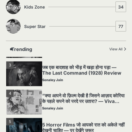
घटना जिसने Hollywood को हिला दिया
Kids Zone
34
Sonaley Jain
Super Star
77
2
पसीने और खून से लिखी गई मूक सिनेमा की कहानी:
शुरुआती दौर की खतरनाक हकीकत
Sonaley Jain
Trending
View All
3
जब एक बादशाह को भीड़ में खड़ा होना पड़ा —
The Last Command (1928) Review
Sonaley Jain
4
“क्या आपने वो फ़िल्म देखी है जिसने आज़ाद कोरिया
के पहले सपने को परदे पर उतारा? — Viva
Freedom! (1946) रिव्यू”
Sonaley Jain
5
5 Horror Films जो आपको रात को अकेले नहीं
देखनी चाहिए — पर देखेंगे ज़रूर
Sonaley Jain