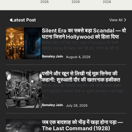
5 Horror Films जो आपको रात को अकेले नहीं
2026
2026
2026
देखनी चाहिए — पर देखेंगे ज़रूर
Sonaley Jain
Latest Post
View All
Silent Era का सबसे बड़ा Scandal — वो
घटना जिसने Hollywood को हिला दिया
सितंबर 1921 की एक रात। San Francisco के सबसे
शानदार Hotel में Party चल रही थी। शराब बह रही थी,…
Sonaley Jain
August 4, 2026
पसीने और खून से लिखी गई मूक सिनेमा की
कहानी: शुरुआती दौर की खतरनाक हकीकत
जब हम आज की सिनेमाई जादूगरी—हरे पर्दे के सामने एक्शन
करते सुपरहीरो या वायर रिग्स पर झूलते कलाकार—को देखते
हैं,…
Sonaley Jain
July 28, 2026
जब एक बादशाह को भीड़ में खड़ा होना पड़ा —
The Last Command (1928)