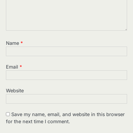
Name
*
Email
*
Website
Save my name, email, and website in this browser
for the next time I comment.
2
पसीने और खून से लिखी गई मूक सिनेमा की कहानी:
शुरुआती दौर की खतरनाक हकीकत