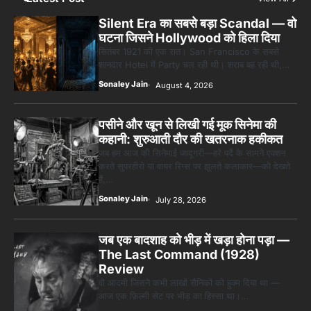
Silent Era का सबसे बड़ा Scandal — वो
घटना जिसने Hollywood को हिला दिया
सितंबर 1921 की एक रात। San Francisco के सबसे
शानदार Hotel में Party चल रही थी। शराब बह रही थी,…
Sonaley Jain
August 4, 2026
पसीने और खून से लिखी गई मूक सिनेमा की
कहानी: शुरुआती दौर की खतरनाक हकीकत
जब हम आज की सिनेमाई जादूगरी—हरे पर्दे के सामने एक्शन
करते सुपरहीरो या वायर रिग्स पर झूलते कलाकार—को देखते
हैं,…
Sonaley Jain
July 28, 2026
जब एक बादशाह को भीड़ में खड़ा होना पड़ा —
The Last Command (1928)
Review
वो आदमी जिसने कभी लाखों सैनिकों को हुक्म दिया था —
आज एक फ़िल्मी सेट पर भीड़ का हिस्सा था।…