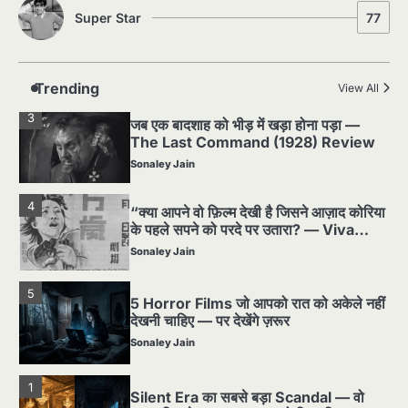
Super Star
77
2
पसीने और खून से लिखी गई मूक सिनेमा की कहानी:
शुरुआती दौर की खतरनाक हकीकत
Sonaley Jain
Trending
View All
3
जब एक बादशाह को भीड़ में खड़ा होना पड़ा —
The Last Command (1928) Review
Sonaley Jain
4
“क्या आपने वो फ़िल्म देखी है जिसने आज़ाद कोरिया
के पहले सपने को परदे पर उतारा? — Viva
Freedom! (1946) रिव्यू”
Sonaley Jain
5
5 Horror Films जो आपको रात को अकेले नहीं
देखनी चाहिए — पर देखेंगे ज़रूर
Sonaley Jain
1
Silent Era का सबसे बड़ा Scandal — वो
घटना जिसने Hollywood को हिला दिया