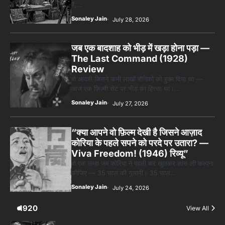
हैं,…
Sonaley Jain
July 28, 2026
जब एक बादशाह को भीड़ में खड़ा होना पड़ा —
The Last Command (1928)
Review
वो आदमी जिसने कभी लाखों सैनिकों को हुक्म दिया था —
आज एक फ़िल्मी सेट पर भीड़ का हिस्सा था।…
Sonaley Jain
July 27, 2026
“क्या आपने वो फ़िल्म देखी है जिसने आज़ाद
कोरिया के पहले सपने को परदे पर उतारा? —
Viva Freedom! (1946) रिव्यू”
वो एक लम्हा जब कोरिया ने पहली बार खुलकर सांस ली कल्पना
कीजिए — 35 साल की गुलामी। 35 साल…
Sonaley Jain
July 24, 2026
1920
View All