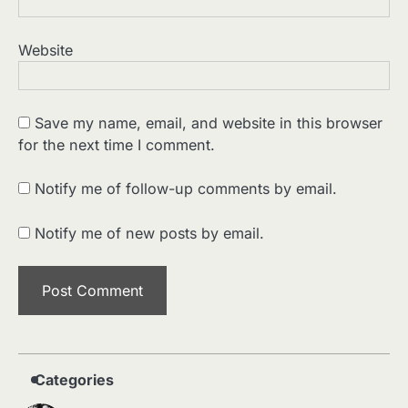
Website
Save my name, email, and website in this browser
for the next time I comment.
2
पसीने और खून से लिखी गई मूक सिनेमा की कहानी:
शुरुआती दौर की खतरनाक हकीकत
Notify me of follow-up comments by email.
Sonaley Jain
Notify me of new posts by email.
3
जब एक बादशाह को भीड़ में खड़ा होना पड़ा —
The Last Command (1928) Review
Sonaley Jain
4
“क्या आपने वो फ़िल्म देखी है जिसने आज़ाद कोरिया
के पहले सपने को परदे पर उतारा? — Viva
Freedom! (1946) रिव्यू”
Sonaley Jain
Categories