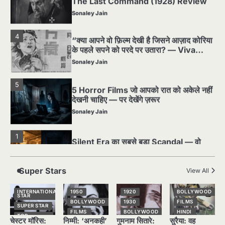
Freedom! (1946) रिव्यू”
Sonaley Jain
5
5 Horror Films जो आपको रात को अकेले नहीं
देखनी चाहिए — पर देखेंगे ज़रूर
Sonaley Jain
1
Silent Era का सबसे बड़ा Scandal — वो
घटना जिसने Hollywood को हिला दिया
Sonaley Jain
2
पसीने और खून से लिखी गई मूक सिनेमा की कहानी:
शुरुआती दौर की खतरनाक हकीकत
Sonaley Jain
Super Stars
View All
3
जब एक बादशाह को भीड़ में खड़ा होना पड़ा —
INTERNATIONAL
1950
1920
BOLLYWOOD
STAR
The Last Command (1928) Review
BOLLYWOOD
1930
FILMS
SUPER STAR
FILMS
BOLLYWOOD
HINDI
Sonaley Jain
TOP
चेस्टर मॉरिस:
निम्मी: ‘अनकही’
गुमनाम सितारे:
सुरैया: वह
STORIES
HINDI
HINDI
NATIONAL