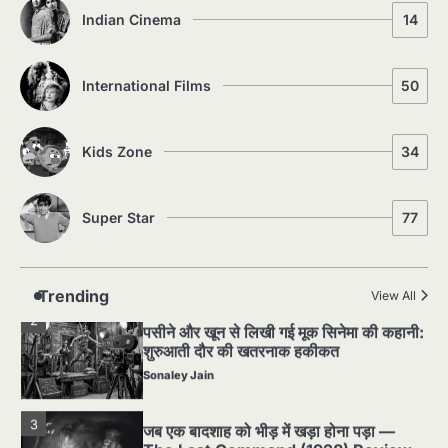
5
Indian Cinema
14
5 Horror Films जो आपको रात को अकेले नहीं
देखनी चाहिए — पर देखेंगे ज़रूर
Sonaley Jain
International Films
50
1
Silent Era का सबसे बड़ा Scandal — वो
घटना जिसने Hollywood को हिला दिया
Kids Zone
34
Sonaley Jain
Super Star
77
2
पसीने और खून से लिखी गई मूक सिनेमा की कहानी:
शुरुआती दौर की खतरनाक हकीकत
Sonaley Jain
Trending
View All
3
जब एक बादशाह को भीड़ में खड़ा होना पड़ा —
The Last Command (1928) Review
Sonaley Jain
4
“क्या आपने वो फ़िल्म देखी है जिसने आज़ाद कोरिया
के पहले सपने को परदे पर उतारा? — Viva