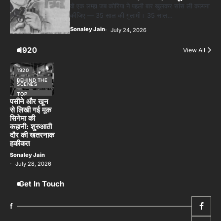
वो एक लम्हा जब कोरिया ने पहली बार खुलकर सांस ली कल्पना
कीजिए — 35 साल की गुलामी। 35 साल…
Sonaley Jain
July 24, 2026
1920
View All
1920
BEHIND THE
SCENES
TOP
STORIES
पसीने और खून
से लिखी गई मूक
सिनेमा की
कहानी: शुरुआती
दौर की खतरनाक
हकीकत
Sonaley Jain
July 28, 2026
Get In Touch
f