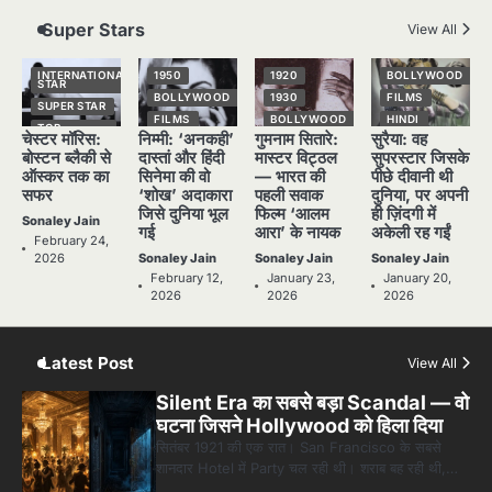
Sonaley Jain
Super Stars
View All
3
जब एक बादशाह को भीड़ में खड़ा होना पड़ा —
INTERNATIONAL
1950
1920
BOLLYWOOD
STAR
The Last Command (1928) Review
BOLLYWOOD
1930
FILMS
SUPER STAR
FILMS
BOLLYWOOD
HINDI
Sonaley Jain
TOP
चेस्टर मॉरिस:
निम्मी: ‘अनकही’
गुमनाम सितारे:
सुरैया: वह
STORIES
HINDI
HINDI
NATIONAL
STAR
बोस्टन ब्लैकी से
दास्तां और हिंदी
मास्टर विट्ठल
सुपरस्टार जिसके
NATIONAL
NATIONAL
4
STAR
STAR
SUPER STAR
ऑस्कर तक का
सिनेमा की वो
— भारत की
पीछे दीवानी थी
“क्या आपने वो फ़िल्म देखी है जिसने आज़ाद कोरिया
सफर
‘शोख’ अदाकारा
पहली सवाक
दुनिया, पर अपनी
POPULAR
OLD FILMS
TOP
के पहले सपने को परदे पर उतारा? — Viva
STORIES
जिसे दुनिया भूल
फिल्म ‘आलम
ही ज़िंदगी में
SUPER STAR
SUPER STAR
Freedom! (1946) रिव्यू”
Sonaley Jain
Sonaley Jain
गई
आरा’ के नायक
अकेली रह गईं
TOP
TOP
February 24,
STORIES
STORIES
2026
Sonaley Jain
Sonaley Jain
Sonaley Jain
5
February 12,
January 23,
January 20,
5 Horror Films जो आपको रात को अकेले नहीं
2026
2026
2026
देखनी चाहिए — पर देखेंगे ज़रूर
Sonaley Jain
Latest Post
View All
Silent Era का सबसे बड़ा Scandal — वो
घटना जिसने Hollywood को हिला दिया
सितंबर 1921 की एक रात। San Francisco के सबसे
शानदार Hotel में Party चल रही थी। शराब बह रही थी,…