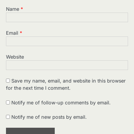
Name
*
Email
*
Website
Save my name, email, and website in this browser
for the next time I comment.
2
पसीने और खून से लिखी गई मूक सिनेमा की कहानी:
शुरुआती दौर की खतरनाक हकीकत
Notify me of follow-up comments by email.
Sonaley Jain
Notify me of new posts by email.
3
जब एक बादशाह को भीड़ में खड़ा होना पड़ा —
The Last Command (1928) Review