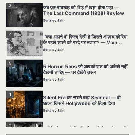
3
जब एक बादशाह को भीड़ में खड़ा होना पड़ा —
The Last Command (1928) Review
Sonaley Jain
4
“क्या आपने वो फ़िल्म देखी है जिसने आज़ाद कोरिया
के पहले सपने को परदे पर उतारा? — Viva
Freedom! (1946) रिव्यू”
Sonaley Jain
5
5 Horror Films जो आपको रात को अकेले नहीं
देखनी चाहिए — पर देखेंगे ज़रूर
Sonaley Jain
1
Silent Era का सबसे बड़ा Scandal — वो
घटना जिसने Hollywood को हिला दिया
Sonaley Jain
2
पसीने और खून से लिखी गई मूक सिनेमा की कहानी:
शुरुआती दौर की खतरनाक हकीकत