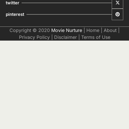
twitter
pinterest
Copyright © 2020
Movie Nurture
|
Home
|
About
|
Privacy Policy
|
Disclaimer
|
Terms of Use