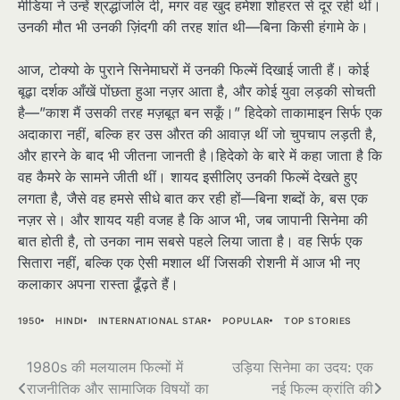
मीडिया ने उन्हें श्रद्धांजलि दी, मगर वह खुद हमेशा शोहरत से दूर रही थीं।
उनकी मौत भी उनकी ज़िंदगी की तरह शांत थी—बिना किसी हंगामे के।
आज, टोक्यो के पुराने सिनेमाघरों में उनकी फिल्में दिखाई जाती हैं। कोई
बूढ़ा दर्शक आँखें पोंछता हुआ नज़र आता है, और कोई युवा लड़की सोचती
है—”काश मैं उसकी तरह मज़बूत बन सकूँ।” हिदेको ताकामाइन सिर्फ एक
अदाकारा नहीं, बल्कि हर उस औरत की आवाज़ थीं जो चुपचाप लड़ती है,
और हारने के बाद भी जीतना जानती है।हिदेको के बारे में कहा जाता है कि
वह कैमरे के सामने जीती थीं। शायद इसीलिए उनकी फिल्में देखते हुए
लगता है, जैसे वह हमसे सीधे बात कर रही हों—बिना शब्दों के, बस एक
नज़र से। और शायद यही वजह है कि आज भी, जब जापानी सिनेमा की
बात होती है, तो उनका नाम सबसे पहले लिया जाता है। वह सिर्फ एक
सितारा नहीं, बल्कि एक ऐसी मशाल थीं जिसकी रोशनी में आज भी नए
कलाकार अपना रास्ता ढूँढ़ते हैं।
1950
HINDI
INTERNATIONAL STAR
POPULAR
TOP STORIES
Post
1980s की मलयालम फिल्मों में
उड़िया सिनेमा का उदय: एक
राजनीतिक और सामाजिक विषयों का
नई फिल्म क्रांति की