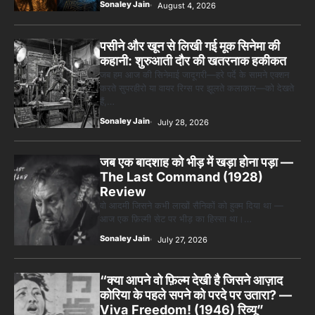
Sonaley Jain
August 4, 2026
पसीने और खून से लिखी गई मूक सिनेमा की
कहानी: शुरुआती दौर की खतरनाक हकीकत
जब हम आज की सिनेमाई जादूगरी—हरे पर्दे के सामने एक्शन
करते सुपरहीरो या वायर रिग्स पर झूलते कलाकार—को देखते
हैं,…
Sonaley Jain
July 28, 2026
जब एक बादशाह को भीड़ में खड़ा होना पड़ा —
The Last Command (1928)
Review
वो आदमी जिसने कभी लाखों सैनिकों को हुक्म दिया था —
आज एक फ़िल्मी सेट पर भीड़ का हिस्सा था।…
Sonaley Jain
July 27, 2026
“क्या आपने वो फ़िल्म देखी है जिसने आज़ाद
कोरिया के पहले सपने को परदे पर उतारा? —
Viva Freedom! (1946) रिव्यू”