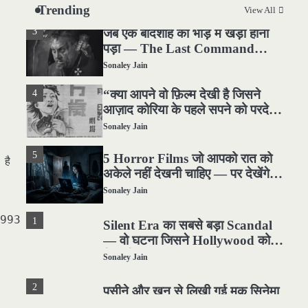
Sonaley Jain
Trending
View All
3
जब एक बादशाह को भीड़ में खड़ा होना
पड़ा — The Last Command
(1928) Review
Sonaley Jain
4
“क्या आपने वो फ़िल्म देखी है जिसने
आज़ाद कोरिया के पहले सपने को परदे
पर उतारा? — Viva Freedom!
Sonaley Jain
(1946) रिव्यू”
5
5 Horror Films जो आपको रात को
 है
अकेले नहीं देखनी चाहिए — पर देखेंगे
ज़रूर
Sonaley Jain
1993
1
Silent Era का सबसे बड़ा Scandal
— वो घटना जिसने Hollywood को
हिला दिया
Sonaley Jain
2
पसीने और खून से लिखी गई मूक सिनेमा
की कहानी: शुरुआती दौर की खतरनाक