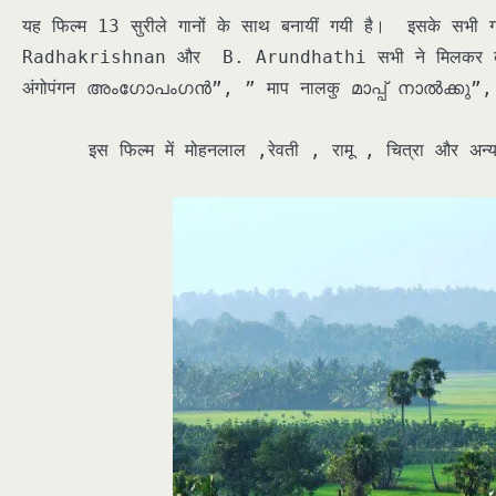
यह फिल्म 13 सुरीले गानों के साथ बनायीं गयी है। इसक
Radhakrishnan और B. Arundhathi सभी ने मिलकर बहुत ह
अंगोपंगन അംഗോപംഗൻ”, ” माप नालकु മാപ്പ് നാൽക്കു”,
इस फिल्म में मोहनलाल ,रेवती , रामू , चित्रा और अन्य क