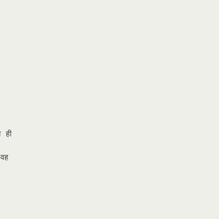
ा ही
 वह