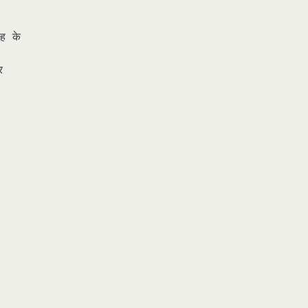
ाह के
र