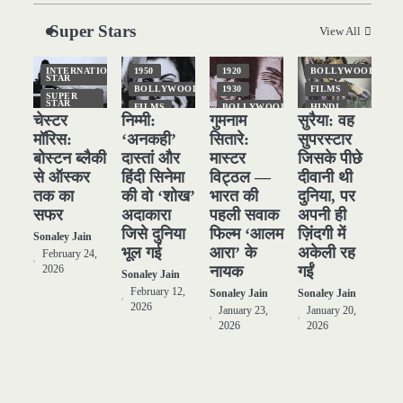
हकीकत
Sonaley Jain
Super Stars
View All
3
जब एक बादशाह को भीड़ में खड़ा होना
INTERNATIONAL
1950
1920
BOLLYWOOD
पड़ा — The Last Command
STAR
BOLLYWOOD
1930
FILMS
(1928) Review
SUPER
Sonaley Jain
STAR
FILMS
BOLLYWOOD
HINDI
चेस्टर
निम्मी:
गुमनाम
सुरैया: वह
TOP
HINDI
HINDI
NATIONAL
STORIES
STAR
मॉरिस:
‘अनकही’
सितारे:
सुपरस्टार
4
“क्या आपने वो फ़िल्म देखी है जिसने
NATIONAL
NATIONAL
STAR
STAR
SUPER
बोस्टन ब्लैकी
दास्तां और
मास्टर
जिसके पीछे
आज़ाद कोरिया के पहले सपने को परदे
STAR
POPULAR
OLD
से ऑस्कर
हिंदी सिनेमा
विट्ठल —
दीवानी थी
FILMS
TOP
पर उतारा? — Viva Freedom!
Sonaley Jain
STORIES
SUPER
तक का
की वो ‘शोख’
भारत की
दुनिया, पर
STAR
SUPER
(1946) रिव्यू”
STAR
सफर
अदाकारा
पहली सवाक
अपनी ही
TOP
5
STORIES
TOP
5 Horror Films जो आपको रात को
STORIES
जिसे दुनिया
फिल्म ‘आलम
ज़िंदगी में
Sonaley Jain
अकेले नहीं देखनी चाहिए — पर देखेंगे
भूल गई
आरा’ के
अकेली रह
February 24,
ज़रूर
Sonaley Jain
नायक
गईं
2026
Sonaley Jain
February 12,
Sonaley Jain
Sonaley Jain
2026
January 23,
January 20,
2026
2026