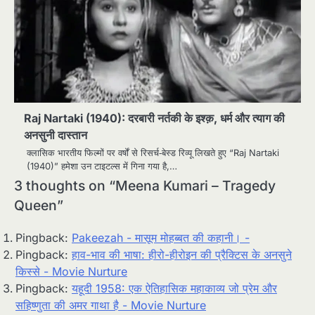
Raj Nartaki (1940): दरबारी नर्तकी के इश्क़, धर्म और त्याग की
अनसुनी दास्तान
क्लासिक भारतीय फिल्मों पर वर्षों से रिसर्च‑बेस्ड रिव्यू लिखते हुए “Raj Nartaki
(1940)” हमेशा उन टाइटल्स में गिना गया है,…
3 thoughts on “
Meena Kumari – Tragedy
Queen
”
Pingback:
Pakeezah - मासूम मोहब्बत की कहानी। -
Pingback:
हाव-भाव की भाषा: हीरो-हीरोइन की प्रैक्टिस के अनसुने
किस्से - Movie Nurture
Pingback:
यहूदी 1958: एक ऐतिहासिक महाकाव्य जो प्रेम और
सहिष्णुता की अमर गाथा है - Movie Nurture