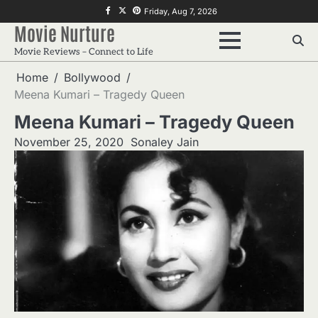
Skip
f
twitter
pinterest
Friday, Aug 7, 2026
to
Movie Nurture
content
Movie Reviews – Connect to Life
Home
Bollywood
Meena Kumari – Tragedy Queen
Meena Kumari – Tragedy Queen
November 25, 2020
Sonaley Jain