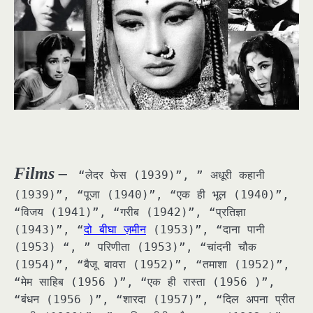
Films –
“लेदर फेस (1939)”, ” अधूरी कहानी
(1939)”, “पूजा (1940)”, “एक ही भूल (1940)”,
“विजय (1941)”, “गरीब (1942)”, “प्रतिज्ञा
(1943)”, “
दो बीघा ज़मीन
(1953)”, “दाना पानी
(1953) “, ” परिणीता (1953)”, “चांदनी चौक
(1954)”, “बैजू बावरा (1952)”, “तमाशा (1952)”,
“मेम साहिब (1956 )”, “एक ही रास्ता (1956 )”,
“बंधन (1956 )”, “शारदा (1957)”, “दिल अपना प्रीत