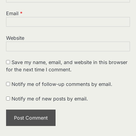
Email
*
Website
Save my name, email, and website in this browser
for the next time I comment.
2
पसीने और खून से लिखी गई मूक सिनेमा की कहानी:
शुरुआती दौर की खतरनाक हकीकत
Notify me of follow-up comments by email.
Sonaley Jain
Notify me of new posts by email.
3
जब एक बादशाह को भीड़ में खड़ा होना पड़ा —
The Last Command (1928) Review
Sonaley Jain
4
“क्या आपने वो फ़िल्म देखी है जिसने आज़ाद कोरिया