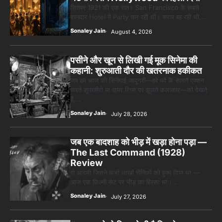
कहानी: शुरुआती दौर की खतरनाक हकीकत
जब हम आज की सिनेमाई जादूगरी—हरे पर्दे के सामने एक्शन
करते सुपरहीरो या वायर रिग्स पर झूलते कलाकार—को देखते
हैं,…
Sonaley Jain
July 28, 2026
जब एक बादशाह को भीड़ में खड़ा होना पड़ा —
The Last Command (1928)
Review
वो आदमी जिसने कभी लाखों सैनिकों को हुक्म दिया था —
आज एक फ़िल्मी सेट पर भीड़ का हिस्सा था।…
Sonaley Jain
July 27, 2026
“क्या आपने वो फ़िल्म देखी है जिसने आज़ाद
कोरिया के पहले सपने को परदे पर उतारा? —
Viva Freedom! (1946) रिव्यू”
वो एक लम्हा जब कोरिया ने पहली बार खुलकर सांस ली कल्पना
कीजिए — 35 साल की गुलामी। 35 साल…
Sonaley Jain
July 24, 2026