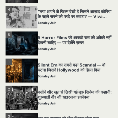
4
“क्या आपने वो फ़िल्म देखी है जिसने आज़ाद कोरिया
के पहले सपने को परदे पर उतारा? — Viva
Freedom! (1946) रिव्यू”
Sonaley Jain
5
5 Horror Films जो आपको रात को अकेले नहीं
देखनी चाहिए — पर देखेंगे ज़रूर
Sonaley Jain
1
Silent Era का सबसे बड़ा Scandal — वो
घटना जिसने Hollywood को हिला दिया
Sonaley Jain
2
पसीने और खून से लिखी गई मूक सिनेमा की कहानी:
शुरुआती दौर की खतरनाक हकीकत
Sonaley Jain
Super Stars
View All
3