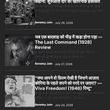
कहानी: शुरुआती दौर की खतरनाक हकीकत
जब हम आज की सिनेमाई जादूगरी—हरे पर्दे के सामने एक्शन
करते सुपरहीरो या वायर रिग्स पर झूलते कलाकार—को देखते
हैं,…
Sonaley Jain
July 28, 2026
जब एक बादशाह को भीड़ में खड़ा होना पड़ा —
The Last Command (1928)
Review
वो आदमी जिसने कभी लाखों सैनिकों को हुक्म दिया था —
आज एक फ़िल्मी सेट पर भीड़ का हिस्सा था।…
Sonaley Jain
July 27, 2026
“क्या आपने वो फ़िल्म देखी है जिसने आज़ाद
कोरिया के पहले सपने को परदे पर उतारा? —
Viva Freedom! (1946) रिव्यू”
वो एक लम्हा जब कोरिया ने पहली बार खुलकर सांस ली कल्पना
कीजिए — 35 साल की गुलामी। 35 साल…
Sonaley Jain
July 24, 2026