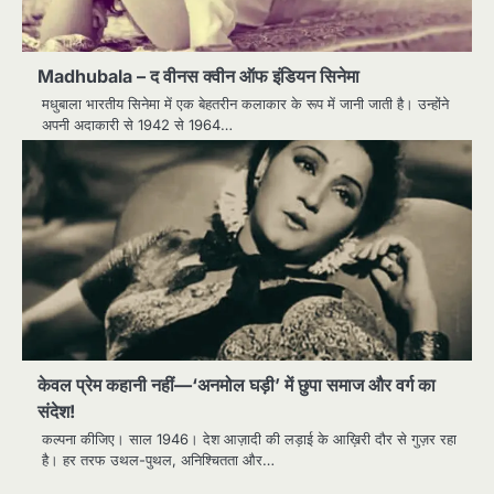
Madhubala – द वीनस क्वीन ऑफ इंडियन सिनेमा
मधुबाला भारतीय सिनेमा में एक बेहतरीन कलाकार के रूप में जानी जाती है। उन्होंने
अपनी अदाकारी से 1942 से 1964…
केवल प्रेम कहानी नहीं—‘अनमोल घड़ी’ में छुपा समाज और वर्ग का
संदेश!
कल्पना कीजिए। साल 1946। देश आज़ादी की लड़ाई के आख़िरी दौर से गुज़र रहा
है। हर तरफ उथल-पुथल, अनिश्चितता और…