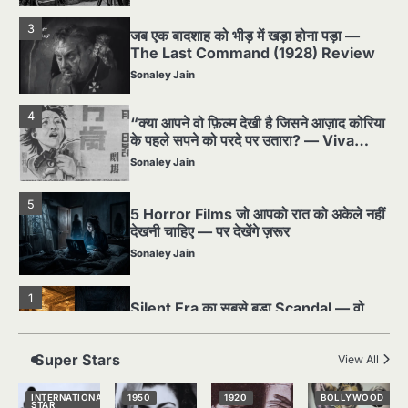
3
जब एक बादशाह को भीड़ में खड़ा होना पड़ा —
The Last Command (1928) Review
Sonaley Jain
4
“क्या आपने वो फ़िल्म देखी है जिसने आज़ाद कोरिया
के पहले सपने को परदे पर उतारा? — Viva
Freedom! (1946) रिव्यू”
Sonaley Jain
5
5 Horror Films जो आपको रात को अकेले नहीं
देखनी चाहिए — पर देखेंगे ज़रूर
Sonaley Jain
1
Silent Era का सबसे बड़ा Scandal — वो
घटना जिसने Hollywood को हिला दिया
Sonaley Jain
Super Stars
View All
2
पसीने और खून से लिखी गई मूक सिनेमा की कहानी:
INTERNATIONAL
1950
1920
BOLLYWOOD
STAR