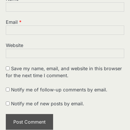
Email
*
Website
Save my name, email, and website in this browser
for the next time I comment.
2
पसीने और खून से लिखी गई मूक सिनेमा की कहानी:
शुरुआती दौर की खतरनाक हकीकत
Notify me of follow-up comments by email.
Sonaley Jain
Notify me of new posts by email.
3
जब एक बादशाह को भीड़ में खड़ा होना पड़ा —
The Last Command (1928) Review
Sonaley Jain