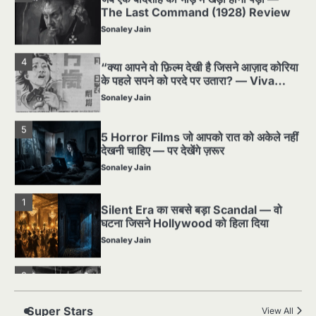
The Last Command (1928) Review
Sonaley Jain
4
“क्या आपने वो फ़िल्म देखी है जिसने आज़ाद कोरिया
के पहले सपने को परदे पर उतारा? — Viva
Freedom! (1946) रिव्यू”
Sonaley Jain
5
5 Horror Films जो आपको रात को अकेले नहीं
देखनी चाहिए — पर देखेंगे ज़रूर
Sonaley Jain
1
Silent Era का सबसे बड़ा Scandal — वो
घटना जिसने Hollywood को हिला दिया
Sonaley Jain
2
पसीने और खून से लिखी गई मूक सिनेमा की कहानी:
शुरुआती दौर की खतरनाक हकीकत
Sonaley Jain
Super Stars
View All