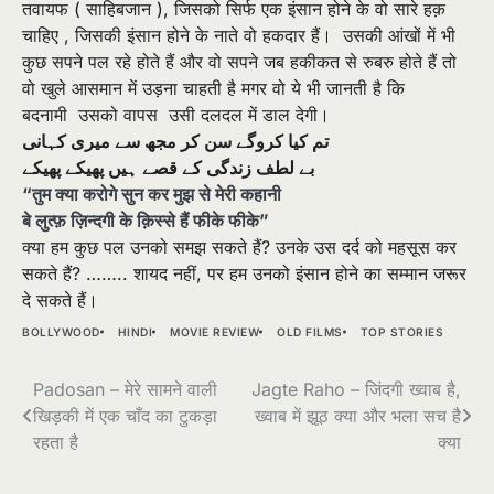
तवायफ ( साहिबजान )
,
जिसको सिर्फ एक इंसान होने के वो सारे हक़
चाहिए
,
जिसकी इंसान होने के नाते वो हकदार हैं। उसकी आंखों में भी
कुछ सपने पल रहे होते हैं और वो सपने जब हकीकत से रुबरु होते हैं तो
वो खुले आसमान में उड़ना चाहती है मगर वो ये भी जानती है कि
बदनामी उसको वापस उसी दलदल में डाल देगी।
تم کيا کروگے سن کر مجھ سے ميری کہانی
بے لطف زندگی کے قصے ہيں پھیکے پھیکے
“तुम क्या करोगे सुन कर मुझ से मेरी कहानी
बे लुत्फ़ ज़िन्दगी के क़िस्से हैं फीके फीके”
क्या हम कुछ पल उनको समझ सकते हैं
?
उनके उस दर्द को महसूस कर
सकते हैं
? ……..
शायद नहीं
,
पर हम उनको इंसान होने का सम्मान जरूर
दे सकते हैं।
BOLLYWOOD
HINDI
MOVIE REVIEW
OLD FILMS
TOP STORIES
Post
Padosan – मेरे सामने वाली
Jagte Raho – जिंदगी ख्वाब है,
खिड़की में एक चाँद का टुकड़ा
ख्वाब में झूठ क्या और भला सच है
navigation
रहता है
क्या