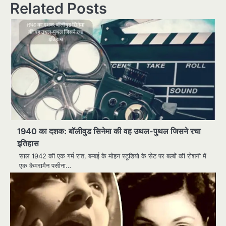
Related Posts
1940 का दशक: बॉलीवुड सिनेमा की वह उथल-पुथल जिसने रचा
इतिहास
साल 1942 की एक गर्म रात, बम्बई के मोहन स्टूडियो के सेट पर बल्बों की रोशनी में
एक कैमरामैन पसीना…