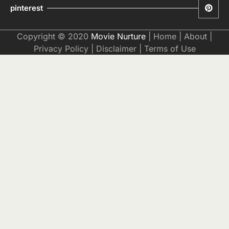
pinterest
Copyright © 2020
Movie Nurture
|
Home
|
About
|
Privacy Policy
|
Disclaimer
|
Terms of Use