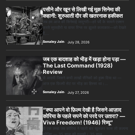
पसीने और खून से लिखी गई मूक सिनेमा की
कहानी: शुरुआती दौर की खतरनाक हकीकत
जब हम आज की सिनेमाई जादूगरी—हरे पर्दे के सामने एक्शन
करते सुपरहीरो या वायर रिग्स पर झूलते कलाकार—को देखते
हैं,…
Sonaley Jain
July 28, 2026
जब एक बादशाह को भीड़ में खड़ा होना पड़ा —
The Last Command (1928)
Review
वो आदमी जिसने कभी लाखों सैनिकों को हुक्म दिया था —
आज एक फ़िल्मी सेट पर भीड़ का हिस्सा था।…
Sonaley Jain
July 27, 2026
“क्या आपने वो फ़िल्म देखी है जिसने आज़ाद
कोरिया के पहले सपने को परदे पर उतारा? —
Viva Freedom! (1946) रिव्यू”
वो एक लम्हा जब कोरिया ने पहली बार खुलकर सांस ली कल्पना
कीजिए — 35 साल की गुलामी। 35 साल…