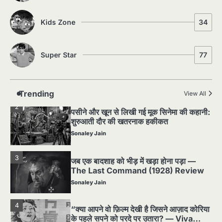
1
Kids Zone
34
Silent Era का सबसे बड़ा Scandal — वो
घटना जिसने Hollywood को हिला दिया
Sonaley Jain
Super Star
77
2
पसीने और खून से लिखी गई मूक सिनेमा की कहानी:
शुरुआती दौर की खतरनाक हकीकत
Trending
View All
Sonaley Jain
3
जब एक बादशाह को भीड़ में खड़ा होना पड़ा —
The Last Command (1928) Review
Sonaley Jain
4
“क्या आपने वो फ़िल्म देखी है जिसने आज़ाद कोरिया
के पहले सपने को परदे पर उतारा? — Viva
Freedom! (1946) रिव्यू”
Sonaley Jain
5
5 Horror Films जो आपको रात को अकेले नहीं