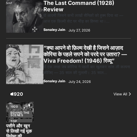
The Last Command (1928)
Review
वो आदमी जिसने कभी लाखों सैनिकों को हुक्म दिया था —
आज एक फ़िल्मी सेट पर भीड़ का हिस्सा था।…
Sonaley Jain
July 27, 2026
“क्या आपने वो फ़िल्म देखी है जिसने आज़ाद
कोरिया के पहले सपने को परदे पर उतारा? —
Viva Freedom! (1946) रिव्यू”
वो एक लम्हा जब कोरिया ने पहली बार खुलकर सांस ली कल्पना
कीजिए — 35 साल की गुलामी। 35 साल…
Sonaley Jain
July 24, 2026
1920
View All
1920
BEHIND THE
SCENES
TOP
STORIES
पसीने और खून
से लिखी गई मूक
सिनेमा की