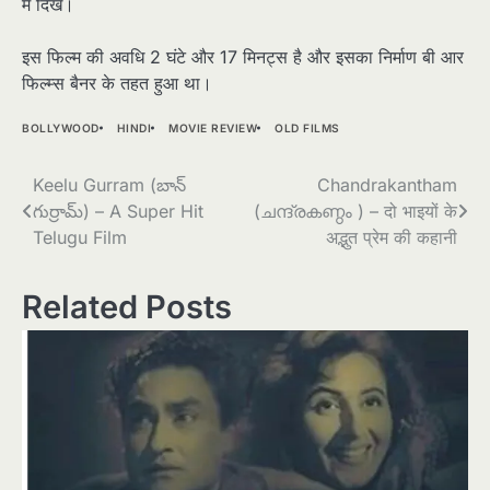
में दिखे।
इस फिल्म की अवधि 2 घंटे और 17 मिनट्स है और इसका निर्माण बी आर
फिल्म्स बैनर के तहत हुआ था।
BOLLYWOOD
HINDI
MOVIE REVIEW
OLD FILMS
Post
Keelu Gurram (బాన్
Chandrakantham
గుర్రామ్) – A Super Hit
(ചന്ദ്രകണ്ഠം ) – दो भाइयों के
navigation
Telugu Film
अद्भुत प्रेम की कहानी
Related Posts