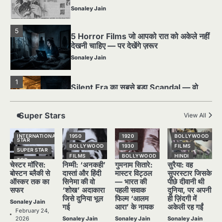
देखनी चाहिए — पर देखेंगे ज़रूर
Sonaley Jain
1
Silent Era का सबसे बड़ा Scandal — वो
घटना जिसने Hollywood को हिला दिया
Sonaley Jain
2
पसीने और खून से लिखी गई मूक सिनेमा की कहानी:
शुरुआती दौर की खतरनाक हकीकत
Super Stars
View All
Sonaley Jain
INTERNATIONAL
1950
1920
BOLLYWOOD
STAR
3
BOLLYWOOD
1930
FILMS
जब एक बादशाह को भीड़ में खड़ा होना पड़ा —
SUPER STAR
FILMS
BOLLYWOOD
HINDI
The Last Command (1928) Review
TOP
चेस्टर मॉरिस:
निम्मी: ‘अनकही’
गुमनाम सितारे:
सुरैया: वह
STORIES
HINDI
HINDI
NATIONAL
STAR
Sonaley Jain
बोस्टन ब्लैकी से
दास्तां और हिंदी
मास्टर विट्ठल
सुपरस्टार जिसके
NATIONAL
NATIONAL
STAR
STAR
SUPER STAR
ऑस्कर तक का
सिनेमा की वो
— भारत की
पीछे दीवानी थी
सफर
‘शोख’ अदाकारा
पहली सवाक
दुनिया, पर अपनी
POPULAR
OLD FILMS
TOP
4
STORIES
“क्या आपने वो फ़िल्म देखी है जिसने आज़ाद कोरिया
जिसे दुनिया भूल
फिल्म ‘आलम
ही ज़िंदगी में
SUPER STAR
SUPER STAR
Sonaley Jain
के पहले सपने को परदे पर उतारा? — Viva
गई
आरा’ के नायक
अकेली रह गईं
TOP
TOP
February 24,
STORIES
STORIES
Freedom! (1946) रिव्यू”
2026
Sonaley Jain
Sonaley Jain
Sonaley Jain
Sonaley Jain