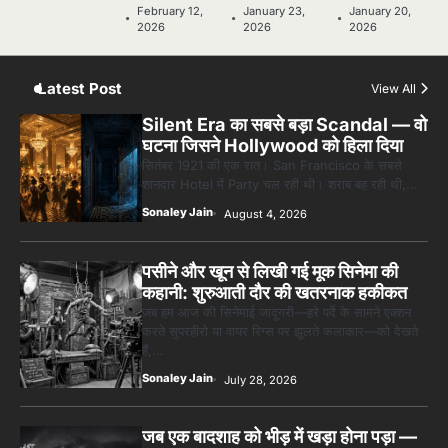
February 12,
January 23,
January 20,
2026
2026
2026
5
5 Horror Films जो आपको रात को अकेले नहीं
देखनी चाहिए — पर देखेंगे ज़रूर
Latest Post
View All
Sonaley Jain
Silent Era का सबसे बड़ा Scandal — वो
घटना जिसने Hollywood को हिला दिया
सितंबर 1921 की एक रात। San Francisco के सबसे
शानदार Hotel में Party चल रही थी। शराब बह रही थी,…
Sonaley Jain
August 4, 2026
पसीने और खून से लिखी गई मूक सिनेमा की
कहानी: शुरुआती दौर की खतरनाक हकीकत
जब हम आज की सिनेमाई जादूगरी—हरे पर्दे के सामने एक्शन
करते सुपरहीरो या वायर रिग्स पर झूलते कलाकार—को देखते
हैं,…
Sonaley Jain
July 28, 2026
जब एक बादशाह को भीड़ में खड़ा होना पड़ा —