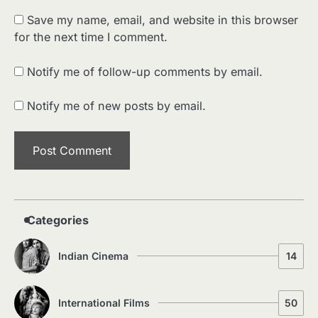
Save my name, email, and website in this browser
for the next time I comment.
2
पसीने और खून से लिखी गई मूक सिनेमा की कहानी:
Notify me of follow-up comments by email.
शुरुआती दौर की खतरनाक हकीकत
Sonaley Jain
Notify me of new posts by email.
3
जब एक बादशाह को भीड़ में खड़ा होना पड़ा —
The Last Command (1928) Review
Sonaley Jain
4
“क्या आपने वो फ़िल्म देखी है जिसने आज़ाद कोरिया
Categories
के पहले सपने को परदे पर उतारा? — Viva
Freedom! (1946) रिव्यू”
Sonaley Jain
Indian Cinema
14
5
5 Horror Films जो आपको रात को अकेले नहीं
देखनी चाहिए — पर देखेंगे ज़रूर
International Films
50
Sonaley Jain