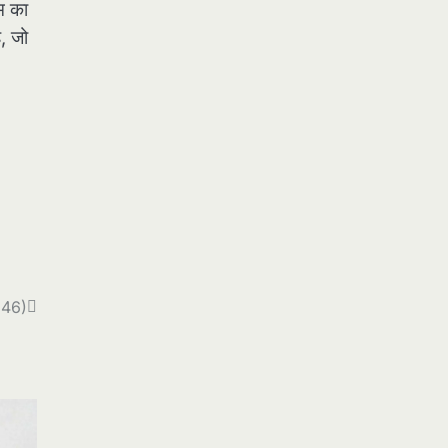
म का
, जो
1946)