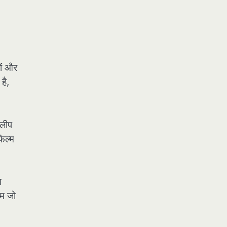
ों और
है,
िलीप
िल्म
त
हम जो