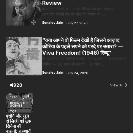
Review
वो आदमी जिसने कभी लाखों सैनिकों को हुक्म दिया था —
आज एक फ़िल्मी सेट पर भीड़ का हिस्सा था।…
Sonaley Jain
July 27, 2026
“क्या आपने वो फ़िल्म देखी है जिसने आज़ाद
कोरिया के पहले सपने को परदे पर उतारा? —
Viva Freedom! (1946) रिव्यू”
वो एक लम्हा जब कोरिया ने पहली बार खुलकर सांस ली कल्पना
कीजिए — 35 साल की गुलामी। 35 साल…
Sonaley Jain
July 24, 2026
1920
View All
1920
BEHIND THE
SCENES
TOP
STORIES
पसीने और खून
से लिखी गई मूक
सिनेमा की
कहानी: शुरुआती