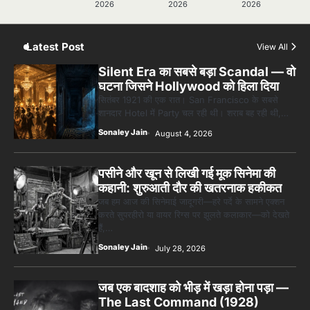
2026
2026
2026
5
5 Horror Films जो आपको रात को अकेले नहीं
देखनी चाहिए — पर देखेंगे ज़रूर
Sonaley Jain
Latest Post
View All
Silent Era का सबसे बड़ा Scandal — वो
घटना जिसने Hollywood को हिला दिया
सितंबर 1921 की एक रात। San Francisco के सबसे
शानदार Hotel में Party चल रही थी। शराब बह रही थी,…
Sonaley Jain
August 4, 2026
पसीने और खून से लिखी गई मूक सिनेमा की
कहानी: शुरुआती दौर की खतरनाक हकीकत
जब हम आज की सिनेमाई जादूगरी—हरे पर्दे के सामने एक्शन
करते सुपरहीरो या वायर रिग्स पर झूलते कलाकार—को देखते
हैं,…
Sonaley Jain
July 28, 2026
जब एक बादशाह को भीड़ में खड़ा होना पड़ा —
The Last Command (1928)