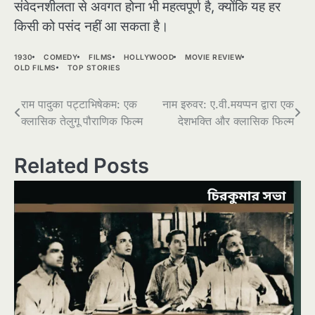
संवेदनशीलता से अवगत होना भी महत्वपूर्ण है, क्योंकि यह हर
किसी को पसंद नहीं आ सकता है।
1930
COMEDY
FILMS
HOLLYWOOD
MOVIE REVIEW
OLD FILMS
TOP STORIES
Post
राम पादुका पट्टाभिषेकम: एक
नाम इरुवर: ए.वी.मयप्पन द्वारा एक
क्लासिक तेलुगू पौराणिक फिल्म
देशभक्ति और क्लासिक फिल्म
navigation
Related Posts