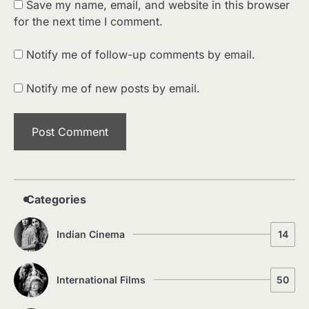
Save my name, email, and website in this browser
for the next time I comment.
2
पसीने और खून से लिखी गई मूक सिनेमा की कहानी:
Notify me of follow-up comments by email.
शुरुआती दौर की खतरनाक हकीकत
Sonaley Jain
Notify me of new posts by email.
3
जब एक बादशाह को भीड़ में खड़ा होना पड़ा —
The Last Command (1928) Review
Sonaley Jain
4
“क्या आपने वो फ़िल्म देखी है जिसने आज़ाद कोरिया
के पहले सपने को परदे पर उतारा? — Viva
Categories
Freedom! (1946) रिव्यू”
Sonaley Jain
Indian Cinema
14
5
5 Horror Films जो आपको रात को अकेले नहीं
देखनी चाहिए — पर देखेंगे ज़रूर
Sonaley Jain
International Films
50