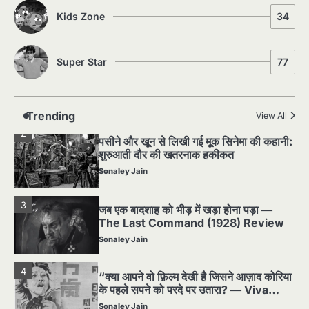
1
Silent Era का सबसे बड़ा Scandal — वो
Kids Zone
34
घटना जिसने Hollywood को हिला दिया
Sonaley Jain
Super Star
77
2
पसीने और खून से लिखी गई मूक सिनेमा की कहानी:
शुरुआती दौर की खतरनाक हकीकत
Sonaley Jain
Trending
View All
3
जब एक बादशाह को भीड़ में खड़ा होना पड़ा —
The Last Command (1928) Review
Sonaley Jain
4
“क्या आपने वो फ़िल्म देखी है जिसने आज़ाद कोरिया
के पहले सपने को परदे पर उतारा? — Viva
Freedom! (1946) रिव्यू”
Sonaley Jain
5
5 Horror Films जो आपको रात को अकेले नहीं
देखनी चाहिए — पर देखेंगे ज़रूर