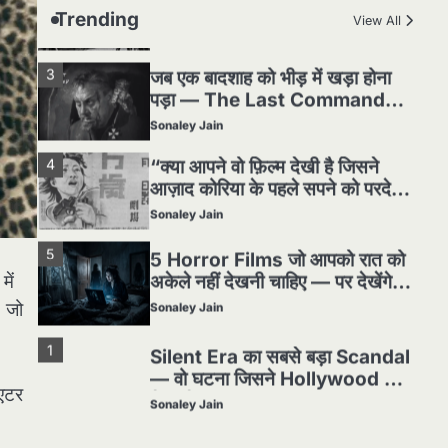
हकीकत
Sonaley Jain
Trending
View All
3
जब एक बादशाह को भीड़ में खड़ा होना
पड़ा — The Last Command
(1928) Review
Sonaley Jain
4
“क्या आपने वो फ़िल्म देखी है जिसने
आज़ाद कोरिया के पहले सपने को परदे
पर उतारा? — Viva Freedom!
Sonaley Jain
(1946) रिव्यू”
5
5 Horror Films जो आपको रात को
अकेले नहीं देखनी चाहिए — पर देखेंगे
ज़रूर
में
Sonaley Jain
, जो
1
Silent Era का सबसे बड़ा Scandal
— वो घटना जिसने Hollywood को
हिला दिया
Sonaley Jain
िएटर
2
पसीने और खून से लिखी गई मूक सिनेमा