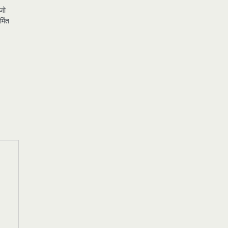
 जो
र्मित