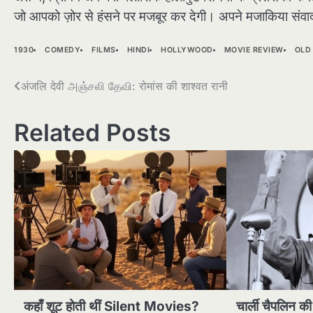
जो आपको ज़ोर से हंसने पर मजबूर कर देगी। अपने मजाकिया संवाद,
1930
COMEDY
FILMS
HINDI
HOLLYWOOD
MOVIE REVIEW
OLD
Post
अंजलि देवी அஞ்சலி தேவி: रोमांस की शाश्वत रानी
navigation
Related Posts
कहाँ शूट होती थीं Silent Movies?
चार्ली चैपलिन की