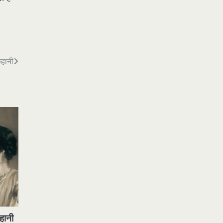
कहानी
हानी