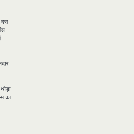
िए दस
ेंस
ं
ानदार
 थोड़ा
्म का