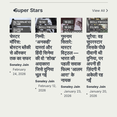
की कहानी: शुरुआती दौर की खतरनाक
हकीकत
Sonaley Jain
Super Stars
View All
3
जब एक बादशाह को भीड़ में खड़ा होना
INTERNATIONAL
1950
1920
BOLLYWOOD
पड़ा — The Last Command
STAR
BOLLYWOOD
1930
FILMS
(1928) Review
SUPER
Sonaley Jain
STAR
FILMS
BOLLYWOOD
HINDI
चेस्टर
निम्मी:
गुमनाम
सुरैया: वह
TOP
HINDI
HINDI
NATIONAL
STORIES
STAR
4
“क्या आपने वो फ़िल्म देखी है जिसने
मॉरिस:
‘अनकही’
सितारे:
सुपरस्टार
NATIONAL
NATIONAL
STAR
STAR
SUPER
बोस्टन ब्लैकी
दास्तां और
मास्टर
जिसके पीछे
आज़ाद कोरिया के पहले सपने को परदे
STAR
POPULAR
OLD
से ऑस्कर
हिंदी सिनेमा
विट्ठल —
दीवानी थी
पर उतारा? — Viva Freedom!
FILMS
TOP
Sonaley Jain
STORIES
SUPER
तक का सफर
की वो ‘शोख’
भारत की
दुनिया, पर
STAR
SUPER
(1946) रिव्यू”
STAR
अदाकारा
पहली सवाक
अपनी ही
TOP
5
Sonaley Jain
STORIES
TOP
5 Horror Films जो आपको रात को
STORIES
जिसे दुनिया
फिल्म ‘आलम
ज़िंदगी में
February
अकेले नहीं देखनी चाहिए — पर देखेंगे
24, 2026
भूल गई
आरा’ के
अकेली रह
ज़रूर
Sonaley Jain
नायक
गईं
Sonaley Jain
February 12,
Sonaley Jain
Sonaley Jain
2026
January 23,
January 20,
2026
2026