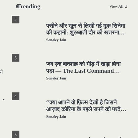
हिला दिया
Sonaley Jain
Trending
View All
2
पसीने और खून से लिखी गई मूक सिनेमा
की कहानी: शुरुआती दौर की खतरनाक
हकीकत
Sonaley Jain
3
जब एक बादशाह को भीड़ में खड़ा होना
पड़ा — The Last Command
से
(1928) Review
Sonaley Jain
4
ै ,
“क्या आपने वो फ़िल्म देखी है जिसने
आज़ाद कोरिया के पहले सपने को परदे
पर उतारा? — Viva Freedom!
Sonaley Jain
(1946) रिव्यू”
5