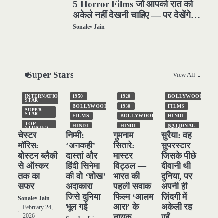
5 Horror Films जो आपको रात को
अकेले नहीं देखनी चाहिए — पर देखेंगे
ज़रूर
Sonaley Jain
1
Silent Era का सबसे बड़ा Scandal
Super Stars
— वो घटना जिसने Hollywood को
View All
हिला दिया
Sonaley Jain
INTERNATIONAL
1950
1920
BOLLYWOOD
STAR
BOLLYWOOD
1930
FILMS
SUPER
STAR
2
FILMS
BOLLYWOOD
HINDI
पसीने और खून से लिखी गई मूक सिनेमा
TOP
HINDI
HINDI
NATIONAL
STORIES
STAR
चेस्टर
निम्मी:
गुमनाम
सुरैया: वह
की कहानी: शुरुआती दौर की खतरनाक
NATIONAL
NATIONAL
STAR
STAR
SUPER
STAR
मॉरिस:
‘अनकही’
सितारे:
सुपरस्टार
हकीकत
Sonaley Jain
POPULAR
OLD
FILMS
TOP
बोस्टन ब्लैकी
दास्तां और
मास्टर
जिसके पीछे
STORIES
SUPER
STAR
SUPER
से ऑस्कर
हिंदी सिनेमा
विट्ठल —
दीवानी थी
STAR
TOP
तक का
की वो ‘शोख’
भारत की
दुनिया, पर
3
STORIES
TOP
STORIES
जब एक बादशाह को भीड़ में खड़ा होना
सफर
अदाकारा
पहली सवाक
अपनी ही
पड़ा — The Last Command
जिसे दुनिया
फिल्म ‘आलम
ज़िंदगी में
Sonaley Jain
भूल गई
आरा’ के
अकेली रह
(1928) Review
February 24,
Sonaley Jain
नायक
गईं
2026