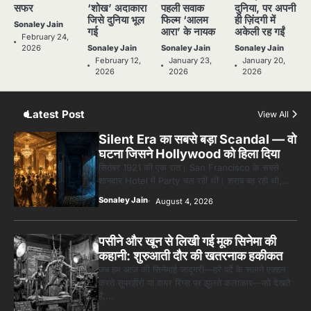
Sonaley Jain
Latest Post
View All
Silent Era का सबसे बड़ा Scandal — वो
घटना जिसने Hollywood को हिला दिया
सितंबर 1921 की एक रात। San Francisco के सबसे
शानदार Hotel में Party चल रही थी। शराब बह रही थी,…
Sonaley Jain
August 4, 2026
पसीने और खून से लिखी गई मूक सिनेमा की
कहानी: शुरुआती दौर की खतरनाक हकीकत
जब हम आज की सिनेमाई जादूगरी—हरे पर्दे के सामने एक्शन
करते सुपरहीरो या वायर रिग्स पर झूलते कलाकार—को देखते
हैं,…
Sonaley Jain
July 28, 2026
जब एक बादशाह को भीड़ में खड़ा होना पड़ा —
The Last Command (1928)
Review