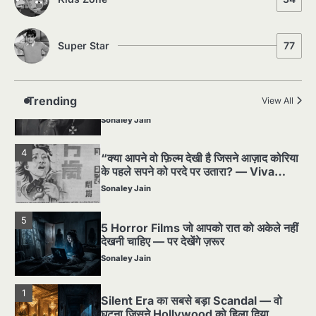
Sonaley Jain
Super Star
77
2
पसीने और खून से लिखी गई मूक सिनेमा की कहानी:
शुरुआती दौर की खतरनाक हकीकत
Sonaley Jain
Trending
View All
3
जब एक बादशाह को भीड़ में खड़ा होना पड़ा —
The Last Command (1928) Review
Sonaley Jain
4
“क्या आपने वो फ़िल्म देखी है जिसने आज़ाद कोरिया
के पहले सपने को परदे पर उतारा? — Viva
Freedom! (1946) रिव्यू”
Sonaley Jain
5
5 Horror Films जो आपको रात को अकेले नहीं
देखनी चाहिए — पर देखेंगे ज़रूर
Sonaley Jain