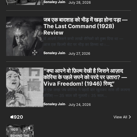
वो आदमी जिसने कभी लाखों सैनिकों को हुक्म दिया था —
आज एक फ़िल्मी सेट पर भीड़ का हिस्सा था।…
Sonaley Jain
July 27, 2026
“क्या आपने वो फ़िल्म देखी है जिसने आज़ाद
कोरिया के पहले सपने को परदे पर उतारा? —
Viva Freedom! (1946) रिव्यू”
वो एक लम्हा जब कोरिया ने पहली बार खुलकर सांस ली कल्पना
कीजिए — 35 साल की गुलामी। 35 साल…
Sonaley Jain
July 24, 2026
1920
View All
1920
BEHIND THE
SCENES
TOP
STORIES
पसीने और खून
से लिखी गई मूक
सिनेमा की
कहानी: शुरुआती
दौर की खतरनाक