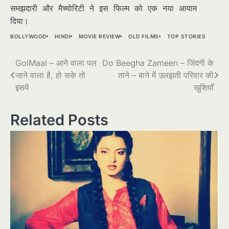
समझदारी और मैच्योरिटी ने इस फिल्म को एक नया आयाम
दिया।
BOLLYWOOD
HINDI
MOVIE REVIEW
OLD FILMS
TOP STORIES
Post
GolMaal – आने वाला पल
Do Beegha Zameen – जिंदगी के
जाने वाला है, हो सके तो
ताने – बाने में उलझती परिवार की
navigation
इसमें
खुशियाँ
Related Posts