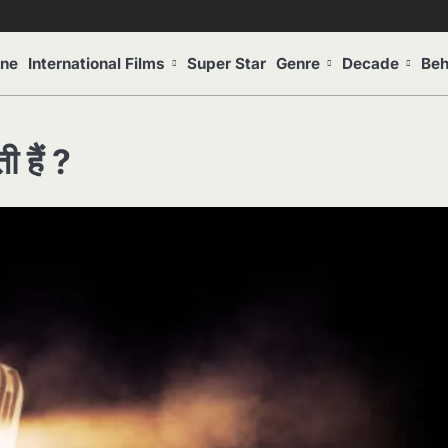
one
International Films
Super Star
Genre
Decade
Beh
ी हैं ?