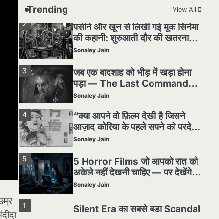
हकीकत
Sonaley Jain
Trending
View All
3
जब एक बादशाह को भीड़ में खड़ा होना
पड़ा — The Last Command
(1928) Review
Sonaley Jain
4
“क्या आपने वो फ़िल्म देखी है जिसने
आज़ाद कोरिया के पहले सपने को परदे
पर उतारा? — Viva Freedom!
Sonaley Jain
(1946) रिव्यू”
5
5 Horror Films जो आपको रात को
अकेले नहीं देखनी चाहिए — पर देखेंगे
ज़रूर
Sonaley Jain
1
Silent Era का सबसे बड़ा Scandal
— वो घटना जिसने Hollywood को
हिला दिया
Sonaley Jain
उम्र
2
पसीने और खून से लिखी गई मूक सिनेमा
संदीदा