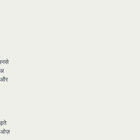
 उनसे
 अ
ं और
ड़ते
़ ओज़