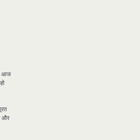
लोग आज
 हो
सूरत
है और