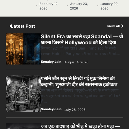
5
February 12,
January 23,
January 20,
5 Horror Films जो आपको रात को अकेले नहीं
2026
2026
2026
देखनी चाहिए — पर देखेंगे ज़रूर
Sonaley Jain
Latest Post
View All
Silent Era का सबसे बड़ा Scandal — वो
घटना जिसने Hollywood को हिला दिया
सितंबर 1921 की एक रात। San Francisco के सबसे
शानदार Hotel में Party चल रही थी। शराब बह रही थी,…
Sonaley Jain
August 4, 2026
पसीने और खून से लिखी गई मूक सिनेमा की
कहानी: शुरुआती दौर की खतरनाक हकीकत
जब हम आज की सिनेमाई जादूगरी—हरे पर्दे के सामने एक्शन
करते सुपरहीरो या वायर रिग्स पर झूलते कलाकार—को देखते
हैं,…
Sonaley Jain
July 28, 2026
जब एक बादशाह को भीड़ में खड़ा होना पड़ा —