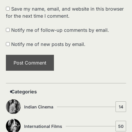
Save my name, email, and website in this browser
for the next time I comment.
2
पसीने और खून से लिखी गई मूक सिनेमा की कहानी:
शुरुआती दौर की खतरनाक हकीकत
Notify me of follow-up comments by email.
Sonaley Jain
Notify me of new posts by email.
3
जब एक बादशाह को भीड़ में खड़ा होना पड़ा —
The Last Command (1928) Review
Sonaley Jain
4
“क्या आपने वो फ़िल्म देखी है जिसने आज़ाद कोरिया
के पहले सपने को परदे पर उतारा? — Viva
Freedom! (1946) रिव्यू”
Sonaley Jain
Categories
5
Indian Cinema
14
5 Horror Films जो आपको रात को अकेले नहीं
देखनी चाहिए — पर देखेंगे ज़रूर
Sonaley Jain
International Films
50