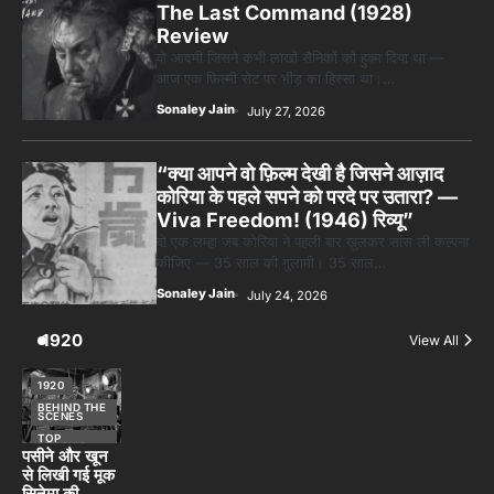
The Last Command (1928)
Review
वो आदमी जिसने कभी लाखों सैनिकों को हुक्म दिया था —
आज एक फ़िल्मी सेट पर भीड़ का हिस्सा था।…
Sonaley Jain
July 27, 2026
“क्या आपने वो फ़िल्म देखी है जिसने आज़ाद
कोरिया के पहले सपने को परदे पर उतारा? —
Viva Freedom! (1946) रिव्यू”
वो एक लम्हा जब कोरिया ने पहली बार खुलकर सांस ली कल्पना
कीजिए — 35 साल की गुलामी। 35 साल…
Sonaley Jain
July 24, 2026
1920
View All
1920
BEHIND THE
SCENES
TOP
STORIES
पसीने और खून
से लिखी गई मूक
सिनेमा की