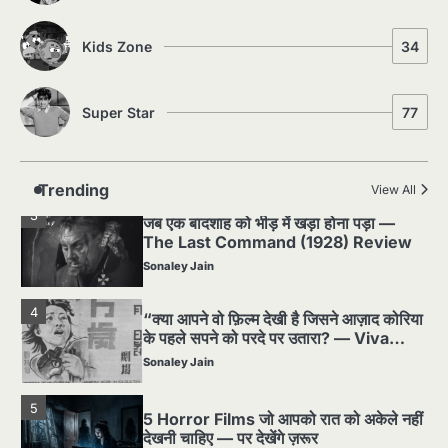
1
Silent Era का सबसे बड़ा Scandal — वो
घटना जिसने Hollywood को हिला दिया
Kids Zone
34
Sonaley Jain
Super Star
77
2
पसीने और खून से लिखी गई मूक सिनेमा की कहानी:
शुरुआती दौर की खतरनाक हकीकत
Sonaley Jain
Trending
View All
3
जब एक बादशाह को भीड़ में खड़ा होना पड़ा —
The Last Command (1928) Review
Sonaley Jain
4
“क्या आपने वो फ़िल्म देखी है जिसने आज़ाद कोरिया
के पहले सपने को परदे पर उतारा? — Viva
Freedom! (1946) रिव्यू”
Sonaley Jain
5
5 Horror Films जो आपको रात को अकेले नहीं
देखनी चाहिए — पर देखेंगे ज़रूर