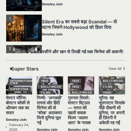
Sonaley Jain
1
Silent Era का सबसे बड़ा Scandal — वो
घटना जिसने Hollywood को हिला दिया
Sonaley Jain
2
पसीने और खून से लिखी गई मूक सिनेमा की कहानी:
शुरुआती दौर की खतरनाक हकीकत
Sonaley Jain
Super Stars
View All
3
जब एक बादशाह को भीड़ में खड़ा होना पड़ा —
INTERNATIONAL
1950
1920
BOLLYWOOD
STAR
The Last Command (1928) Review
BOLLYWOOD
1930
FILMS
SUPER STAR
FILMS
BOLLYWOOD
HINDI
Sonaley Jain
TOP
चेस्टर मॉरिस:
निम्मी: ‘अनकही’
गुमनाम सितारे:
सुरैया: वह
STORIES
HINDI
HINDI
NATIONAL
STAR
बोस्टन ब्लैकी से
दास्तां और हिंदी
मास्टर विट्ठल
सुपरस्टार जिसके
NATIONAL
NATIONAL
4
STAR
STAR
SUPER STAR
ऑस्कर तक का
सिनेमा की वो
— भारत की
पीछे दीवानी थी
“क्या आपने वो फ़िल्म देखी है जिसने आज़ाद कोरिया
सफर
‘शोख’ अदाकारा
पहली सवाक
दुनिया, पर अपनी
POPULAR
OLD FILMS
TOP
के पहले सपने को परदे पर उतारा? — Viva
STORIES
जिसे दुनिया भूल
फिल्म ‘आलम
ही ज़िंदगी में
SUPER STAR
SUPER STAR
Freedom! (1946) रिव्यू”
Sonaley Jain
Sonaley Jain
गई
आरा’ के नायक
अकेली रह गईं
TOP
TOP
February 24,
STORIES
STORIES
2026
Sonaley Jain
Sonaley Jain
Sonaley Jain